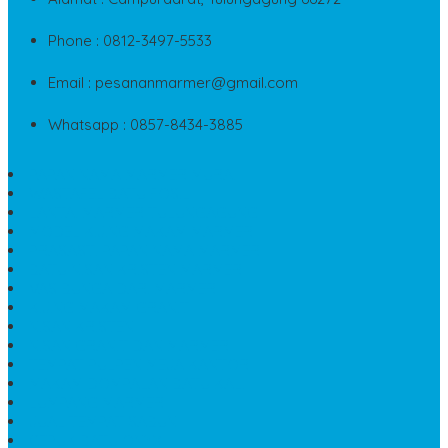
Phone : 0812-3497-5533
Email : pesananmarmer@gmail.com
Whatsapp : 0857-8434-3885
PAPAN NAMA MARMER MURAH
WASTAFEL BATU FOSIL
LANTAI MARMER TULUNGAGUNG
MODEL KIJING MAKAM MARMER
PRASASTI PAPAN NAMA MARMER
BATU NISAN KRISTEN MARMER
VAS BUNGA DARI MARMER
KIJING MAKAM GRANIT
NISAN KRISTEN
NISAN GRANIT DAN MARMER
TEMPAT PULPEN MEJA KANTOR
MAKAM DOMPALAN BATU KALI
LUMPANG MARMER
JUAL TEMPAT SABUN
CEPUK BATU ONYX