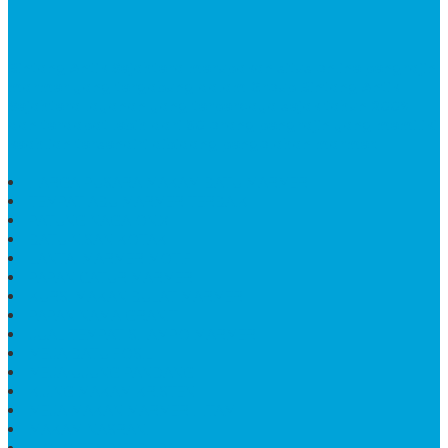
Bintang Antik Sejahtera
merupakan situs online pengrajin
marmer yang tergabung dalam Group Bintang Antik
Sejahtera layanan yang terpercaya sejak tahun 2009
dan terdapat lebih dari 50 orang pengrajin yang memiliki
keahlian tersendiri dibidang pengolahan marmer.
HARGA PUSARA MAKAM BATU MARMER
TEMPAT ABU MARMER TERBAIK
PATUNG NAGA ONIX
BATU NISAN KOTAK
LANTAI MARMER MOTIF
PAPAN CATUR MARMER
KURSI MAKAN BULAT MARMER
PAPAN NAMA GRANIT
JUAL TEMPAT SHAMPO MARMER
MEJA BATU FOSIL
MEJA UJUNG PANDANG
KIJING MAKAM KRISTEN
MEJA MAKAN MARMER HITAM
MAKAM NASRANI