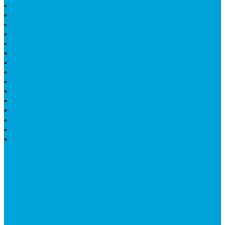
TEMPAT ABU JENAZAH
MEJA KURSI TAMAN
TEMPAT TELUR MARMER
PATUNG KUDA MARMER
HARGA KIJING MAKAM GRANIT
NISAN KUBURAN
MEJA MAKAN MARMER KOTAK
MODEL MAKAM MARMER
MAKAM BATU MARMER
PESAN KIJING MAKAM MARMER
MEJA TAMU MARMER
DINDING BATU ALAM
PENJUAL VANDEL MARMER
PAPAN NAMA ONYX
NISAN MODEL CINTA MARMER
SUPPORT
Silahkan Hubungi Customer Service Kami Di Jam Kerja
Dan Layanan Kami