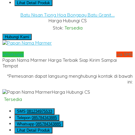
Lihat Detail Produk
Batu Nisan Tiong Hoa Bongpay Batu Granit....
Harga Hubungi CS
Stok:
Tersedia
Hubungi Kami
Whatsapp
via SMS
Papan Nama Marmer Harga Terbaik Siap Kirim Sampai
Tempat
*Pemesanan dapat langsung menghubungi kontak di bawah
ini:
Harga Hubungi CS
Tersedia
SMS
081234975533
Telepon
085784343885
Whatsapp
085784343885
Lihat Detail Produk