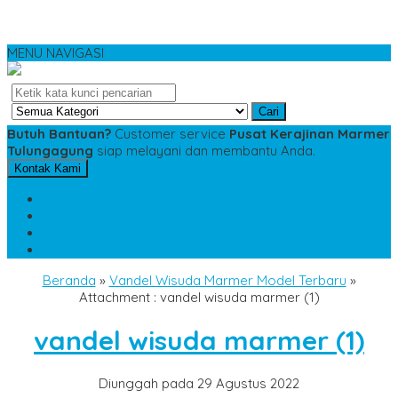
MENU NAVIGASI
Cari
Butuh Bantuan?
Customer service
Pusat Kerajinan Marmer
Tulungagung
siap melayani dan membantu Anda.
Kontak Kami
SMS
081234975533
TELP
085784343885
WA
085784343885
pesananmarmer@gmail.com
Beranda
»
Vandel Wisuda Marmer Model Terbaru
»
Attachment : vandel wisuda marmer (1)
vandel wisuda marmer (1)
Diunggah pada 29 Agustus 2022