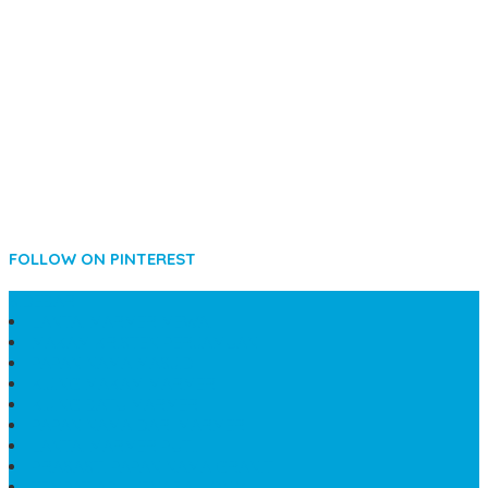
FOLLOW ON PINTEREST
SIDEBAR
LANTAI MARMER MEWAH
MAKAM KRISTEN PERJAMUAN
PAPAN NAMA MASJID
KIJING MAKAM MARMER
KIJING BATU MARMER
PAPAN NAMA DARI MARMER
LANTAI MARMER PUTIH
PRASASTI PAPAN NAMA GRANIT
TEMPAT ABU JENAZAH ONIX