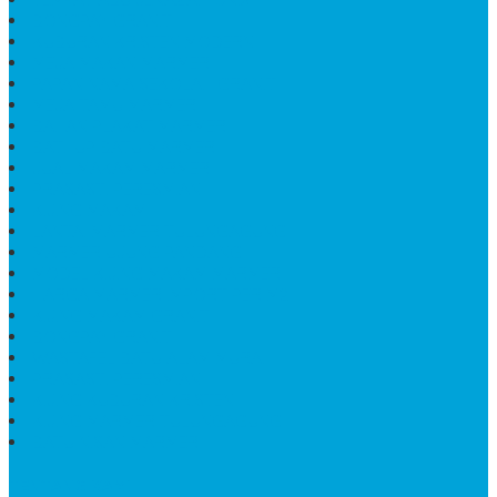
BONGPAY GRANIT
KUBURAN KRISTEN MODERN
MEJA MAKAN MARMER
PAPAN NAMA SEKOLAH GRANIT
MEJA TAMU MARMER
BAHAN PLAKAT MARMER
BATHUP BATU MARMER
JUAL MAKAM MARMER
PRASASTI PERESMIAN
KIJING MAKAM
LANTAI MARMER TULUNGAGUNG
MARMER UJUNG PANDANG
MODEL KIJING MAKAM MARMER
HARGA MARMER IMPORT PER M2
KIJING MAKAM GRANIT
BONGPAY GRANIT
WASTAFEL BATU ALAM MURAH
PRASASTI PERESMIAN
KIJING KUBURAN KRISTEN
KIJING MARMER TULUNGAGUNG
BATU NISAN MARMER
TENTANG KAMI