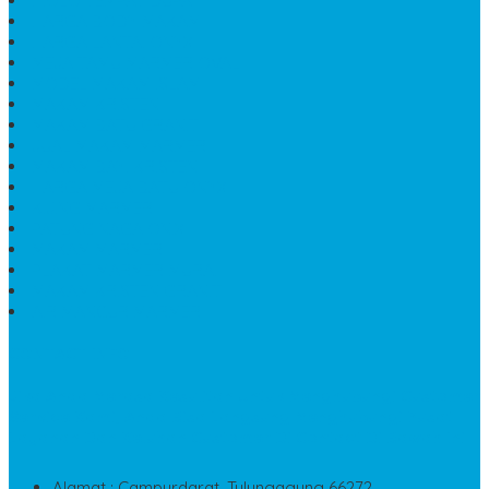
HIOLO TEMPAT DUPA
HARGA BODY MAKAM
HARGA LANTAI ONYX
MEJA TAMU MARMER OVAL
MODEL MAKAM ISLAM
MAKAM KRISTEN
MAKAM BATU GRANIT
JUAL MAKAM MARMER
MAKAM BAYI KRISTEN
HARGA MEJA BATU ONYX
KIJING MARMER
PATUNG NAGA ONIX
MAKAM MARMER
PLAKAT MARMER MURAH
MAKAM KRISTEN GRANIT
AIR MANCUR MARMER
CONTACT INFO
Jika Anda Merasa Kesulitan Untuk Menghubungi Customer
Service Kami, Anda Bisa Langsung Menghubungi Pusat
Layanan Dan Keluhan Customer Di Contact Di Bawah Ini
Alamat : Campurdarat, Tulungagung 66272