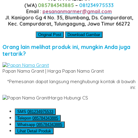
(WA)
085784343885
–
081234975533
Email :
pesananmarmer@gmail.com
Jl. Kanigoro Gg 4 No. 35, Blumbang, Ds. Campurdarat,
Kec. Campurdarat, Tulungagung, Jawa Timur 66272
Original Post
Download Gambar
Orang lain melihat produk ini, mungkin Anda juga
tertarik?
Papan Nama Granit | Harga Papan Nama Granit
*Pemesanan dapat langsung menghubungi kontak di bawah
ini:
Harga Hubungi CS
SMS
081234975533
Telepon
085784343885
Whatsapp
085784343885
Lihat Detail Produk