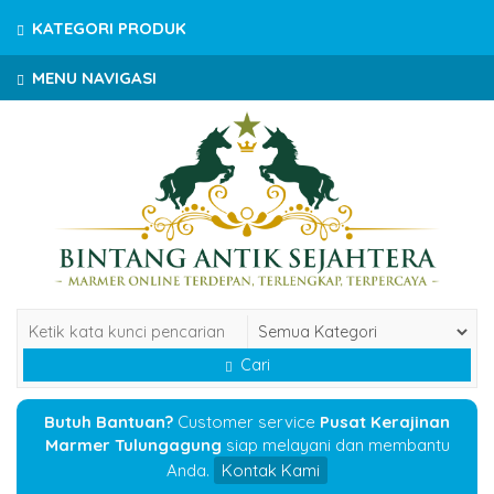
KATEGORI PRODUK
MENU NAVIGASI
Cari
Butuh Bantuan?
Customer service
Pusat Kerajinan
Marmer Tulungagung
siap melayani dan membantu
Anda.
Kontak Kami