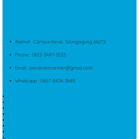
CONTACT INFO
Jika Anda Merasa Kesulitan Untuk Menghubungi Customer
Service Kami, Anda Bisa Langsung Menghubungi Pusat
Layanan Dan Keluhan Customer Di Contact Di Bawah Ini
Alamat : Campurdarat, Tulungagung 66272
Phone : 0812-3497-5533
Email : pesananmarmer@gmail.com
Whatsapp : 0857-8434-3885
PAPAN NAMA MARMER MURAH
WASTAFEL BATU FOSIL
LANTAI MARMER TULUNGAGUNG
MODEL KIJING MAKAM MARMER
PRASASTI PAPAN NAMA MARMER
BATU NISAN KRISTEN MARMER
VAS BUNGA DARI MARMER
KIJING MAKAM GRANIT