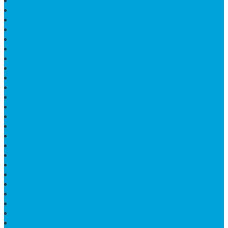
MAKAM KRISTEN PERJAMUAN
PAPAN NAMA MASJID
KIJING MAKAM MARMER
KIJING BATU MARMER
PAPAN NAMA DARI MARMER
LANTAI MARMER PUTIH
PRASASTI PAPAN NAMA GRANIT
TEMPAT ABU JENAZAH ONIX
BONGPAY GRANIT
KUBURAN KRISTEN MODERN
MEJA MAKAN MARMER
PAPAN NAMA SEKOLAH GRANIT
MEJA TAMU MARMER
BAHAN PLAKAT MARMER
BATHUP BATU MARMER
JUAL MAKAM MARMER
PRASASTI PERESMIAN
KIJING MAKAM
LANTAI MARMER TULUNGAGUNG
MARMER UJUNG PANDANG
MODEL KIJING MAKAM MARMER
HARGA MARMER IMPORT PER M2
KIJING MAKAM GRANIT
BONGPAY GRANIT