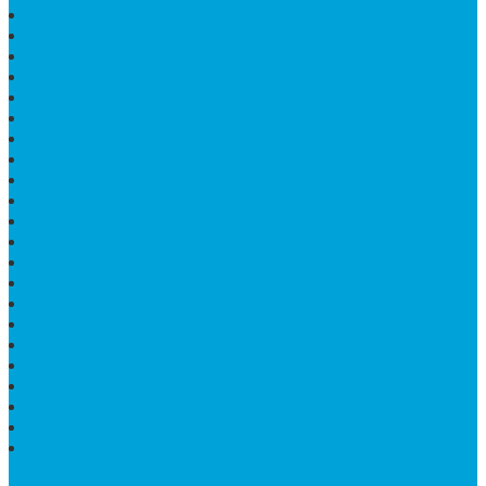
NISAN KRISTEN
NISAN GRANIT DAN MARMER
TEMPAT PULPEN MEJA KANTOR
MAKAM DOMPALAN BATU KALI
LUMPANG MARMER
JUAL TEMPAT SABUN
CEPUK BATU ONYX
TEMPAT ABU JENAZAH
MEJA KURSI TAMAN
TEMPAT TELUR MARMER
PATUNG KUDA MARMER
HARGA KIJING MAKAM GRANIT
NISAN KUBURAN
MEJA MAKAN MARMER KOTAK
MODEL MAKAM MARMER
MAKAM BATU MARMER
PESAN KIJING MAKAM MARMER
MEJA TAMU MARMER
DINDING BATU ALAM
PENJUAL VANDEL MARMER
PAPAN NAMA ONYX
NISAN MODEL CINTA MARMER