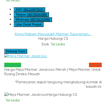
Tersedia
SMS
081234975533
Telepon
085784343885
Whatsapp
085784343885
Lihat Detail Produk
Kijing Makam Masyayikh Marmer Tulungagun....
Harga Hubungi CS
Stok:
Tersedia
Hubungi Kami
Whatsapp
via SMS
Harga Meja Marmer Javaroso Merah | Meja Marmer Untuk
Ruang Direksi Mewah
*Pemesanan dapat langsung menghubungi kontak di
bawah ini:
Harga Hubungi CS
Tersedia