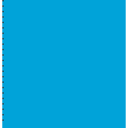
PAPAN NAMA GRANIT
JUAL TEMPAT SHAMPO MARMER
MEJA BATU FOSIL
MEJA UJUNG PANDANG
KIJING MAKAM KRISTEN
MEJA MAKAN MARMER HITAM
MAKAM NASRANI
HIOLO TEMPAT DUPA
HARGA BODY MAKAM
HARGA LANTAI ONYX
MEJA TAMU MARMER OVAL
MODEL MAKAM ISLAM
MAKAM KRISTEN
MAKAM BATU GRANIT
JUAL MAKAM MARMER
MAKAM BAYI KRISTEN
HARGA MEJA BATU ONYX
KIJING MARMER
PATUNG NAGA ONIX
MAKAM MARMER
PLAKAT MARMER MURAH
MAKAM KRISTEN GRANIT
AIR MANCUR MARMER