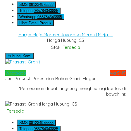
SMS
081234975533
Telepon
085784343885
Whatsapp
085784343885
Lihat Detail Produk
Harga Meja Marmer Javaroso Merah | Meja ....
Harga Hubungi CS
Stok:
Tersedia
Hubungi Kami
Whatsapp
via SMS
Jual Prasasti Peresmian Bahan Granit Elegan
*Pemesanan dapat langsung menghubungi kontak di
bawah ini:
Harga Hubungi CS
Tersedia
SMS
081234975533
Telepon
085784343885