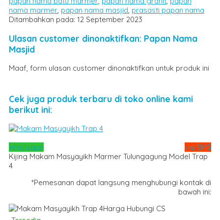
papan nama batu marmer
,
papan nama granit
,
papan
nama marmer
,
papan nama masjid
,
prasasti papan nama
Ditambahkan pada: 12 September 2023
Ulasan customer dinonaktifkan: Papan Nama
Masjid
Maaf, form ulasan customer dinonaktifkan untuk produk ini
Cek juga produk terbaru di toko online kami
berikut ini:
Whatsapp
via SMS
Kijing Makam Masyayikh Marmer Tulungagung Model Trap
4
*Pemesanan dapat langsung menghubungi kontak di
bawah ini:
Harga Hubungi CS