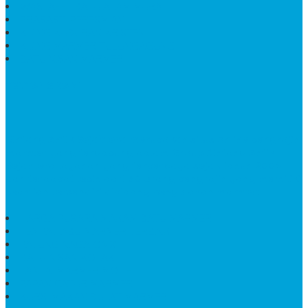
WASTAFEL BATU ALAM MURAH
PRASASTI PERESMIAN
KIJING KUBURAN KRISTEN
KIJING MARMER TULUNGAGUNG
BATU NISAN MARMER
TENTANG KAMI
Bintang Antik Sejahtera
merupakan situs online pengrajin
marmer yang tergabung dalam Group Bintang Antik
Sejahtera layanan yang terpercaya sejak tahun 2009
dan terdapat lebih dari 50 orang pengrajin yang memiliki
keahlian tersendiri dibidang pengolahan marmer.
HARGA PUSARA MAKAM BATU MARMER
TEMPAT ABU MARMER TERBAIK
PATUNG NAGA ONIX
BATU NISAN KOTAK
LANTAI MARMER MOTIF
PAPAN CATUR MARMER
KURSI MAKAN BULAT MARMER