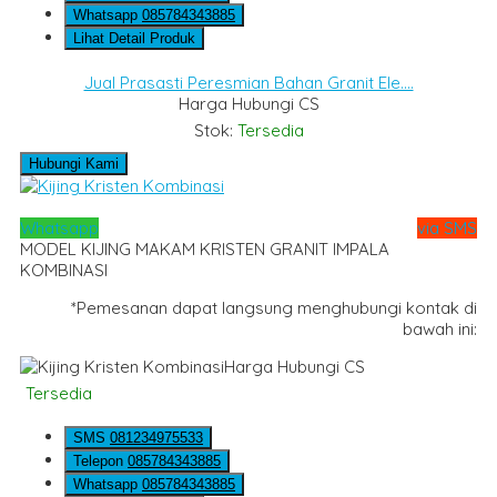
Whatsapp
085784343885
Lihat Detail Produk
Jual Prasasti Peresmian Bahan Granit Ele....
Harga Hubungi CS
Stok:
Tersedia
Hubungi Kami
Whatsapp
via SMS
MODEL KIJING MAKAM KRISTEN GRANIT IMPALA
KOMBINASI
*Pemesanan dapat langsung menghubungi kontak di
bawah ini:
Harga Hubungi CS
Tersedia
SMS
081234975533
Telepon
085784343885
Whatsapp
085784343885