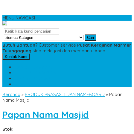
MENU NAVIGASI
Cari
Butuh Bantuan?
Customer service
Pusat Kerajinan Marmer
Tulungagung
siap melayani dan membantu Anda.
Kontak Kami
SMS
081234975533
TELP
085784343885
WA
085784343885
pesananmarmer@gmail.com
Beranda
»
PRODUK PRASASTI DAN NAMEBOARD
»
Papan
Nama Masjid
Papan Nama Masjid
Stok: