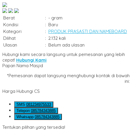
Berat
:
- gram
Kondisi
:
Baru
Kategori
:
PRODUK PRASASTI DAN NAMEBOARD
Dilihat
:
2.132 kali
Ulasan
:
Belum ada ulasan
Hubungi kami secara langsung untuk pemesanan yang lebih
cepat!
Hubungi Kami
Papan Nama Masjid
*Pemesanan dapat langsung menghubungi kontak di bawah
ini:
Harga Hubungi CS
SMS
081234975533
Telepon
085784343885
Whatsapp
085784343885
Tentukan pilihan yang tersedia!