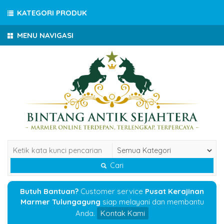
KATEGORI PRODUK
MENU NAVIGASI
Cari
Butuh Bantuan?
Customer service
Pusat Kerajinan
Marmer Tulungagung
siap melayani dan membantu
Anda.
Kontak Kami