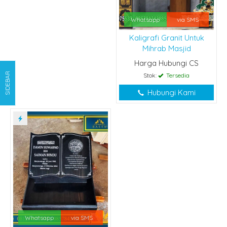
Whatsapp
via SMS
Kaligrafi Granit Untuk
Mihrab Masjid
Harga Hubungi CS
SIDEBAR
Stok:
Tersedia
Hubungi Kami
Whatsapp
via SMS