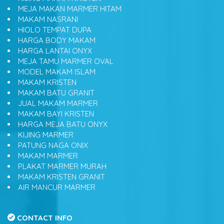
MEJA MAKAN MARMER HITAM
MAKAM NASRANI
HIOLO TEMPAT DUPA
HARGA BODY MAKAM
HARGA LANTAI ONYX
MEJA TAMU MARMER OVAL
MODEL MAKAM ISLAM
MAKAM KRISTEN
MAKAM BATU GRANIT
JUAL MAKAM MARMER
MAKAM BAYI KRISTEN
HARGA MEJA BATU ONYX
KIJING MARMER
PATUNG NAGA ONIX
MAKAM MARMER
PLAKAT MARMER MURAH
MAKAM KRISTEN GRANIT
AIR MANCUR MARMER
CONTACT INFO