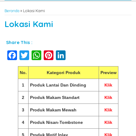
Beranda
»
Lokasi Kami
Lokasi Kami
Share This :
Facebook
Twitter
WhatsApp
Pinterest
LinkedIn
No.
Kategori Produk
Preview
1
Produk Lantai Dan Dinding
Klik
2
Produk Makam Standart
Klik
3
Produk Makam Mewah
Klik
4
Produk Nisan-Tombstone
Klik
5
Produk Motif Inlay
Klik