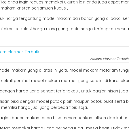
jika anda ingin reques memakai ukuran lain anda juga dapat me
i makam kristen perjamuan kudus ,
tuk harga tergantung model makam dan bahan yang di pakai sert
mi akan kalkulasi harga ulang yang tentu harga terjangkau sesua
Makam Marmer Terbaik
model makam yang di atas ini yaitu model makam mataram tungg
 sekali peminat model makam marmer yang satu ini di karenak
engan harga yang sangat terjangkau , untuk bagian nisan juga 
nisan bisa dengan model patok pipih maupun patok bulat serta 
memiliki harga jual yang berbeda tipis saja.
agian badan makam anda bisa menambahkan tulisan doa kubur ma
tetap memakai harga yang berbeda juga , meski begitu tidak 