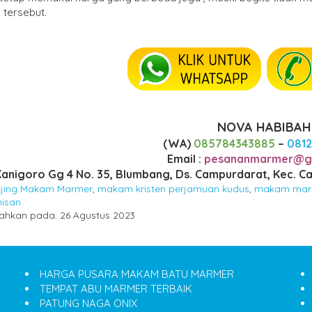
tersebut.
NOVA HABIBAH
(WA)
085784343885
–
081
Email :
pesananmarmer@g
 Kanigoro Gg 4 No. 35, Blumbang, Ds. Campurdarat, Kec. 
ijing Makam Marmer
,
makam kristen perjamuan kudus
,
makam mar
nisan
ahkan pada: 26 Agustus 2023
HARGA PUSARA MAKAM BATU MARMER
TEMPAT ABU MARMER TERBAIK
PATUNG NAGA ONIX