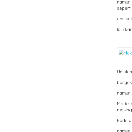
namun 
sepert
dan un
lalu ka
Untuk 
banyak
namun d
Model 
masing 
Pada b
namun 