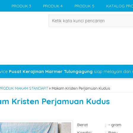
PRODUK 3
PRODUK 4
PRODUK 5
KATALOG PR
vice
Pusat Kerajinan Marmer Tulungagung
siap melayani dan
PRODUK MAKAM STANDART
»
Makam Kristen Perjamuan Kudus
m Kristen Perjamuan Kudus
Berat
:
- gram
Kondisi
:
Baru