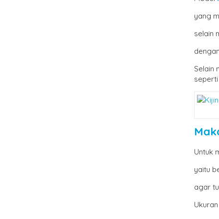
yang m
selain
dengan 
Selain
sepert
Maka
Untuk 
yaitu 
agar t
Ukura