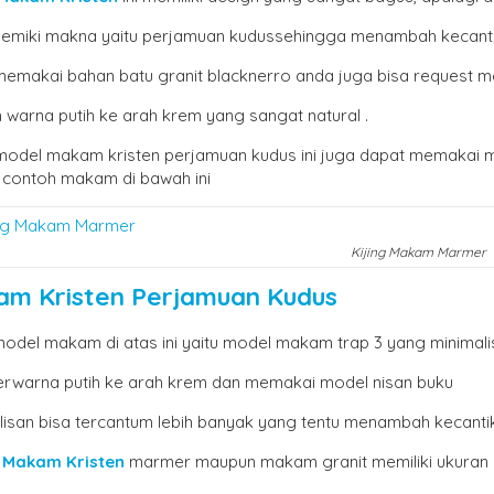
emiki makna yaitu perjamuan kudussehingga menambah kecanti
 memakai bahan batu granit blacknerro anda juga bisa request
warna putih ke arah krem yang sangat natural .
 model makam kristen perjamuan kudus ini juga dapat memakai m
i contoh makam di bawah ini
Kijing Makam Marmer
m Kristen Perjamuan Kudus
model makam di atas ini yaitu model makam trap 3 yang minima
berwarna putih ke arah krem dan memakai model nisan buku
ulisan bisa tercantum lebih banyak yang tentu menambah kecant
n
Makam Kristen
marmer maupun makam granit memiliki ukuran y