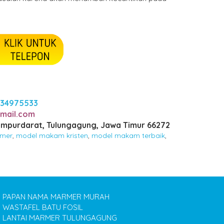
234975533
mail.com
Campurdarat, Tulungagung, Jawa Timur 66272
mer
,
model makam kristen
,
model makam terbaik
,
PAPAN NAMA MARMER MURAH
WASTAFEL BATU FOSIL
LANTAI MARMER TULUNGAGUNG