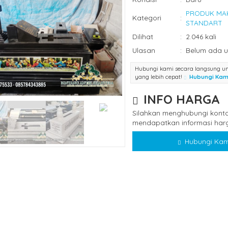
PRODUK MA
Kategori
:
STANDART
Dilihat
:
2.046 kali
Ulasan
:
Belum ada u
Hubungi kami secara langsung u
yang lebih cepat!
Hubungi Kam
INFO HARGA
Silahkan menghubungi konta
mendapatkan informasi harg
Hubungi Kam