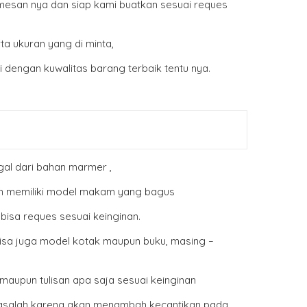
mesan nya dan siap kami buatkan sesuai reques
a ukuran yang di minta,
i dengan kuwalitas barang terbaik tentu nya.
al dari bahan marmer ,
an memiliki model makam yang bagus
bisa reques sesuai keinginan.
bisa juga model kotak maupun buku, masing –
upun tulisan apa saja sesuai keinginan
masalah karena akan menambah kecantikan pada