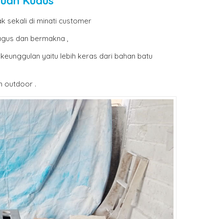
uan Kudus
k sekali di minati customer
agus dan bermakna ,
 keunggulan yaitu lebih keras dari bahan batu
n outdoor .