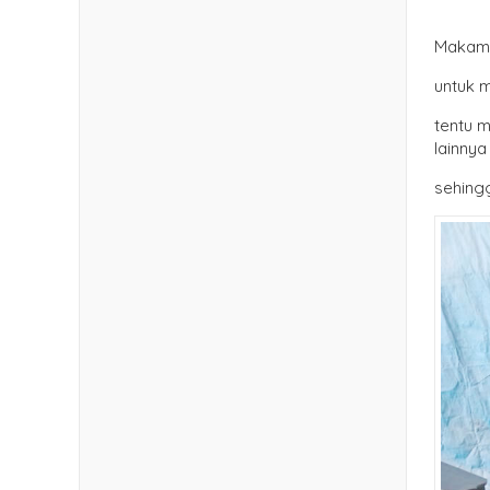
Makam k
untuk 
tentu m
lainnya
sehingg