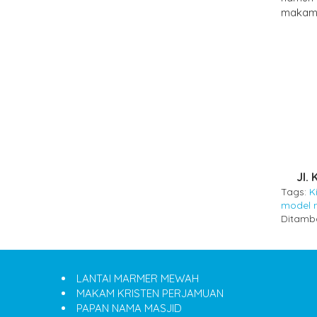
makam 
Jl.
Tags:
K
model 
Ditamb
LANTAI MARMER MEWAH
MAKAM KRISTEN PERJAMUAN
PAPAN NAMA MASJID