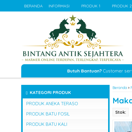
BERANDA
INFORMASI
PRODUK 1
PRODUK 2
Butuh Bantuan?
Customer ser
Beranda
»
KATEGORI PRODUK
Maka
PRODUK ANEKA TERASO
Stok:
PRODUK BATU FOSIL
PRODUK BATU KALI