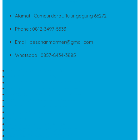
Layanan Dan Keluhan Customer Di Contact Di Bawah Ini
Alamat : Campurdarat, Tulungagung 66272
Phone : 0812-3497-5533
Email : pesananmarmer@gmail.com
Whatsapp : 0857-8434-3885
PAPAN NAMA MARMER MURAH
WASTAFEL BATU FOSIL
LANTAI MARMER TULUNGAGUNG
MODEL KIJING MAKAM MARMER
PRASASTI PAPAN NAMA MARMER
BATU NISAN KRISTEN MARMER
VAS BUNGA DARI MARMER
KIJING MAKAM GRANIT
NISAN KRISTEN
NISAN GRANIT DAN MARMER
TEMPAT PULPEN MEJA KANTOR
MAKAM DOMPALAN BATU KALI