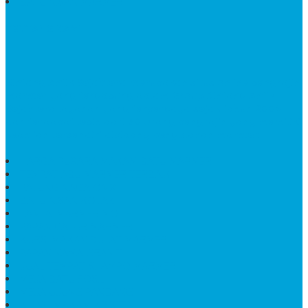
BATU NISAN MARMER
TENTANG KAMI
Bintang Antik Sejahtera
merupakan situs online pengrajin
marmer yang tergabung dalam Group Bintang Antik
Sejahtera layanan yang terpercaya sejak tahun 2009
dan terdapat lebih dari 50 orang pengrajin yang memiliki
keahlian tersendiri dibidang pengolahan marmer.
HARGA PUSARA MAKAM BATU MARMER
TEMPAT ABU MARMER TERBAIK
PATUNG NAGA ONIX
BATU NISAN KOTAK
LANTAI MARMER MOTIF
PAPAN CATUR MARMER
KURSI MAKAN BULAT MARMER
PAPAN NAMA GRANIT
JUAL TEMPAT SHAMPO MARMER
MEJA BATU FOSIL
MEJA UJUNG PANDANG
KIJING MAKAM KRISTEN