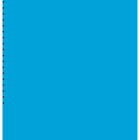
LUMPANG MARMER
JUAL TEMPAT SABUN
CEPUK BATU ONYX
TEMPAT ABU JENAZAH
MEJA KURSI TAMAN
TEMPAT TELUR MARMER
PATUNG KUDA MARMER
HARGA KIJING MAKAM GRANIT
NISAN KUBURAN
MEJA MAKAN MARMER KOTAK
MODEL MAKAM MARMER
MAKAM BATU MARMER
PESAN KIJING MAKAM MARMER
MEJA TAMU MARMER
DINDING BATU ALAM
PENJUAL VANDEL MARMER
PAPAN NAMA ONYX
NISAN MODEL CINTA MARMER
SUPPORT
Silahkan Hubungi Customer Service Kami Di Jam Kerja