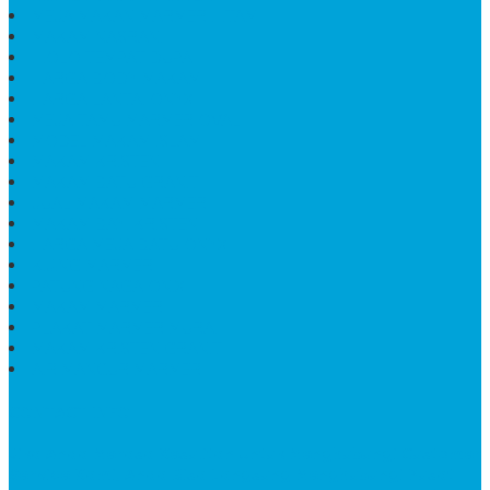
MEJA MAKAN MARMER HITAM
MAKAM NASRANI
HIOLO TEMPAT DUPA
HARGA BODY MAKAM
HARGA LANTAI ONYX
MEJA TAMU MARMER OVAL
MODEL MAKAM ISLAM
MAKAM KRISTEN
MAKAM BATU GRANIT
JUAL MAKAM MARMER
MAKAM BAYI KRISTEN
HARGA MEJA BATU ONYX
KIJING MARMER
PATUNG NAGA ONIX
MAKAM MARMER
PLAKAT MARMER MURAH
MAKAM KRISTEN GRANIT
AIR MANCUR MARMER
CONTACT INFO
Jika Anda Merasa Kesulitan Untuk Menghubungi Customer
Service Kami, Anda Bisa Langsung Menghubungi Pusat