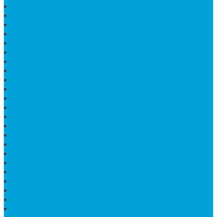
LANTAI MARMER PUTIH
PRASASTI PAPAN NAMA GRANIT
TEMPAT ABU JENAZAH ONIX
BONGPAY GRANIT
KUBURAN KRISTEN MODERN
MEJA MAKAN MARMER
PAPAN NAMA SEKOLAH GRANIT
MEJA TAMU MARMER
BAHAN PLAKAT MARMER
BATHUP BATU MARMER
JUAL MAKAM MARMER
PRASASTI PERESMIAN
KIJING MAKAM
LANTAI MARMER TULUNGAGUNG
MARMER UJUNG PANDANG
MODEL KIJING MAKAM MARMER
HARGA MARMER IMPORT PER M2
KIJING MAKAM GRANIT
BONGPAY GRANIT
WASTAFEL BATU ALAM MURAH
PRASASTI PERESMIAN
KIJING KUBURAN KRISTEN
KIJING MARMER TULUNGAGUNG