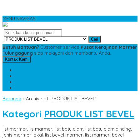
MENU NAVIGASI
Cari
Butuh Bantuan?
Customer service
Pusat Kerajinan Marmer
Tulungagung
siap melayani dan membantu Anda.
Kontak Kami
SMS
081234975533
TELP
085784343885
WA
085784343885
pesananmarmer@gmail.com
Beranda
»
Archive of 'PRODUK LIST BEVEL'
Kategori
PRODUK LIST BEVEL
list marmer, lis marmer, list batu alam, list batu alam dinding,
jenis marmer lokal, list bevel marmer, list marmer, bevel