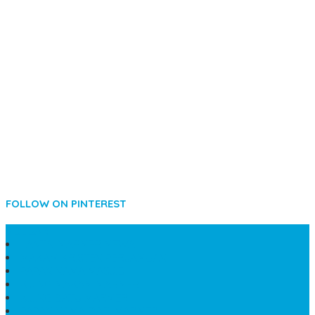
FOLLOW ON PINTEREST
SIDEBAR
LANTAI MARMER MEWAH
MAKAM KRISTEN PERJAMUAN
PAPAN NAMA MASJID
KIJING MAKAM MARMER
KIJING BATU MARMER
PAPAN NAMA DARI MARMER