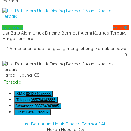
marmer
Whatsapp
via SMS
List Batu Alam Untuk Dinding Bermotif Alami Kualitas Terbaik,
Harga Termurah
*Pemesanan dapat langsung menghubungi kontak di bawah
ini:
Harga Hubungi CS
Tersedia
SMS
081234975533
Telepon
085784343885
Whatsapp
085784343885
Lihat Detail Produk
List Batu Alam Untuk Dinding Bermotif Al....
Harga Hubungi CS