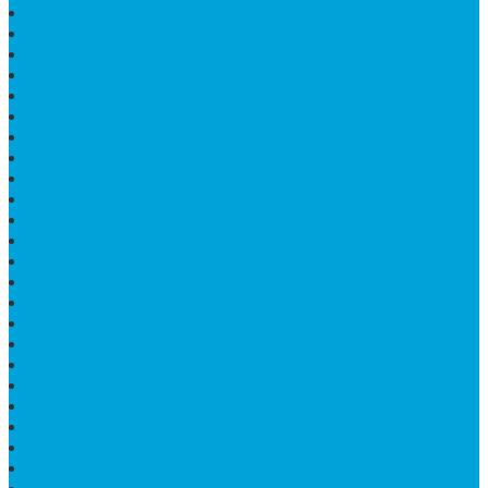
PRASASTI PAPAN NAMA MARMER
BATU NISAN KRISTEN MARMER
VAS BUNGA DARI MARMER
KIJING MAKAM GRANIT
NISAN KRISTEN
NISAN GRANIT DAN MARMER
TEMPAT PULPEN MEJA KANTOR
MAKAM DOMPALAN BATU KALI
LUMPANG MARMER
JUAL TEMPAT SABUN
CEPUK BATU ONYX
TEMPAT ABU JENAZAH
MEJA KURSI TAMAN
TEMPAT TELUR MARMER
PATUNG KUDA MARMER
HARGA KIJING MAKAM GRANIT
NISAN KUBURAN
MEJA MAKAN MARMER KOTAK
MODEL MAKAM MARMER
MAKAM BATU MARMER
PESAN KIJING MAKAM MARMER
MEJA TAMU MARMER
DINDING BATU ALAM