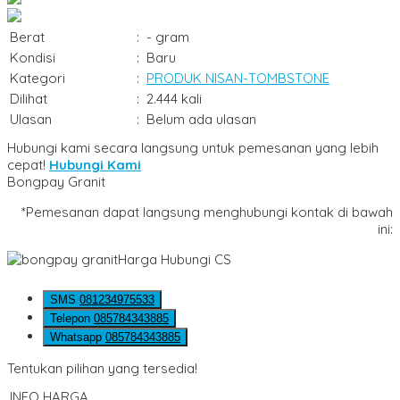
Berat
:
- gram
Kondisi
:
Baru
Kategori
:
PRODUK NISAN-TOMBSTONE
Dilihat
:
2.444 kali
Ulasan
:
Belum ada ulasan
Hubungi kami secara langsung untuk pemesanan yang lebih
cepat!
Hubungi Kami
Bongpay Granit
*Pemesanan dapat langsung menghubungi kontak di bawah
ini:
Harga Hubungi CS
SMS
081234975533
Telepon
085784343885
Whatsapp
085784343885
Tentukan pilihan yang tersedia!
INFO HARGA