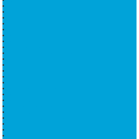
BATU NISAN KOTAK
LANTAI MARMER MOTIF
PAPAN CATUR MARMER
KURSI MAKAN BULAT MARMER
PAPAN NAMA GRANIT
JUAL TEMPAT SHAMPO MARMER
MEJA BATU FOSIL
MEJA UJUNG PANDANG
KIJING MAKAM KRISTEN
MEJA MAKAN MARMER HITAM
MAKAM NASRANI
HIOLO TEMPAT DUPA
HARGA BODY MAKAM
HARGA LANTAI ONYX
MEJA TAMU MARMER OVAL
MODEL MAKAM ISLAM
MAKAM KRISTEN
MAKAM BATU GRANIT
JUAL MAKAM MARMER
MAKAM BAYI KRISTEN
HARGA MEJA BATU ONYX
KIJING MARMER
PATUNG NAGA ONIX
MAKAM MARMER