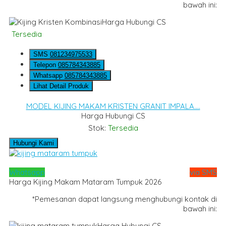
bawah ini:
Harga Hubungi CS
Tersedia
SMS
081234975533
Telepon
085784343885
Whatsapp
085784343885
Lihat Detail Produk
MODEL KIJING MAKAM KRISTEN GRANIT IMPALA....
Harga Hubungi CS
Stok:
Tersedia
Hubungi Kami
Whatsapp
via SMS
Harga Kijing Makam Mataram Tumpuk 2026
*Pemesanan dapat langsung menghubungi kontak di
bawah ini:
Harga Hubungi CS