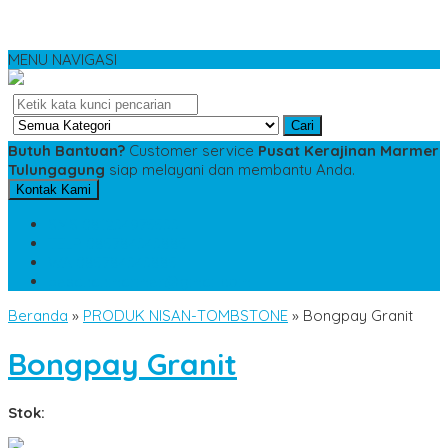
MENU NAVIGASI
Cari
Butuh Bantuan?
Customer service
Pusat Kerajinan Marmer
Tulungagung
siap melayani dan membantu Anda.
Kontak Kami
SMS
081234975533
TELP
085784343885
WA
085784343885
pesananmarmer@gmail.com
Beranda
»
PRODUK NISAN-TOMBSTONE
»
Bongpay Granit
Bongpay Granit
Stok: