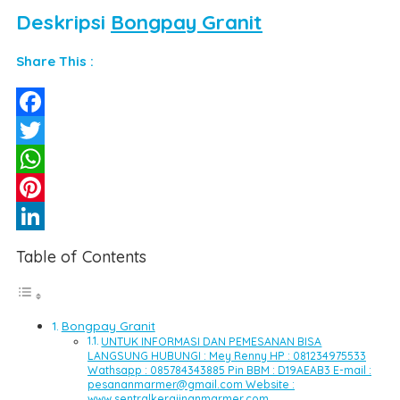
Deskripsi
Bongpay Granit
Share This :
Facebook
Twitter
WhatsApp
Pinterest
LinkedIn
Table of Contents
Bongpay Granit
UNTUK INFORMASI DAN PEMESANAN BISA
LANGSUNG HUBUNGI : Mey Renny HP : 081234975533
Wathsapp : 085784343885 Pin BBM : D19AEAB3 E-mail :
pesananmarmer@gmail.com Website :
www.sentralkerajinanmarmer.com