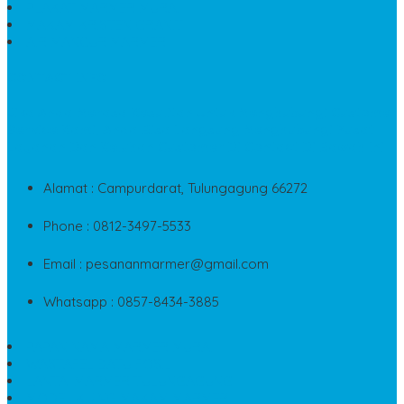
PLAKAT MARMER MURAH
MAKAM KRISTEN GRANIT
AIR MANCUR MARMER
CONTACT INFO
Jika Anda Merasa Kesulitan Untuk Menghubungi Customer
Service Kami, Anda Bisa Langsung Menghubungi Pusat
Layanan Dan Keluhan Customer Di Contact Di Bawah Ini
Alamat : Campurdarat, Tulungagung 66272
Phone : 0812-3497-5533
Email : pesananmarmer@gmail.com
Whatsapp : 0857-8434-3885
PAPAN NAMA MARMER MURAH
WASTAFEL BATU FOSIL
LANTAI MARMER TULUNGAGUNG
MODEL KIJING MAKAM MARMER