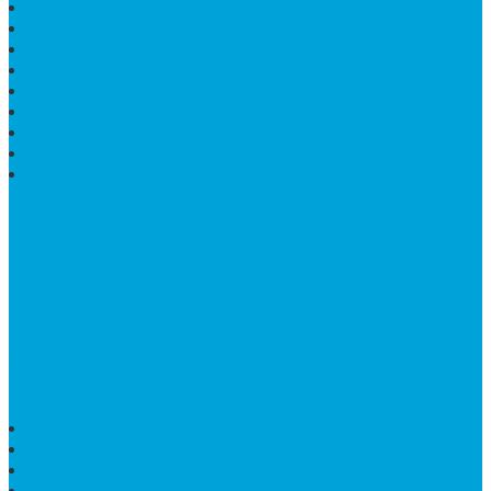
MODEL KIJING MAKAM MARMER
HARGA MARMER IMPORT PER M2
KIJING MAKAM GRANIT
BONGPAY GRANIT
WASTAFEL BATU ALAM MURAH
PRASASTI PERESMIAN
KIJING KUBURAN KRISTEN
KIJING MARMER TULUNGAGUNG
BATU NISAN MARMER
TENTANG KAMI
Bintang Antik Sejahtera
merupakan situs online pengrajin
marmer yang tergabung dalam Group Bintang Antik
Sejahtera layanan yang terpercaya sejak tahun 2009
dan terdapat lebih dari 50 orang pengrajin yang memiliki
keahlian tersendiri dibidang pengolahan marmer.
HARGA PUSARA MAKAM BATU MARMER
TEMPAT ABU MARMER TERBAIK
PATUNG NAGA ONIX