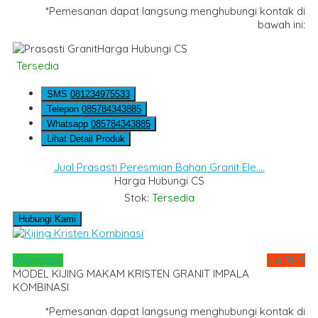
*Pemesanan dapat langsung menghubungi kontak di
bawah ini:
Harga Hubungi CS
Tersedia
SMS
081234975533
Telepon
085784343885
Whatsapp
085784343885
Lihat Detail Produk
Jual Prasasti Peresmian Bahan Granit Ele....
Harga Hubungi CS
Stok:
Tersedia
Hubungi Kami
Whatsapp
via SMS
MODEL KIJING MAKAM KRISTEN GRANIT IMPALA
KOMBINASI
*Pemesanan dapat langsung menghubungi kontak di