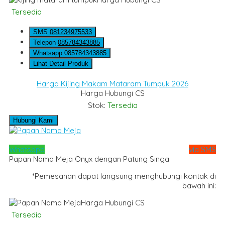
Tersedia
SMS
081234975533
Telepon
085784343885
Whatsapp
085784343885
Lihat Detail Produk
Harga Kijing Makam Mataram Tumpuk 2026
Harga Hubungi CS
Stok:
Tersedia
Hubungi Kami
Whatsapp
via SMS
Papan Nama Meja Onyx dengan Patung Singa
*Pemesanan dapat langsung menghubungi kontak di
bawah ini:
Harga Hubungi CS
Tersedia