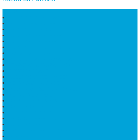
SIDEBAR
LANTAI MARMER MEWAH
MAKAM KRISTEN PERJAMUAN
PAPAN NAMA MASJID
KIJING MAKAM MARMER
KIJING BATU MARMER
PAPAN NAMA DARI MARMER
LANTAI MARMER PUTIH
PRASASTI PAPAN NAMA GRANIT
TEMPAT ABU JENAZAH ONIX
BONGPAY GRANIT
KUBURAN KRISTEN MODERN
MEJA MAKAN MARMER
PAPAN NAMA SEKOLAH GRANIT
MEJA TAMU MARMER
BAHAN PLAKAT MARMER
BATHUP BATU MARMER
JUAL MAKAM MARMER
PRASASTI PERESMIAN
KIJING MAKAM
LANTAI MARMER TULUNGAGUNG
MARMER UJUNG PANDANG