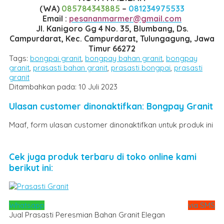
(WA)
085784343885
–
081234975533
Email :
pesananmarmer@gmail.com
Jl. Kanigoro Gg 4 No. 35, Blumbang, Ds.
Campurdarat, Kec. Campurdarat, Tulungagung, Jawa
Timur 66272
Tags:
bongpai granit
,
bongpay bahan granit
,
bongpay
granit
,
prasasti bahan granit
,
prasasti bongpai
,
prasasti
granit
Ditambahkan pada: 10 Juli 2023
Ulasan customer dinonaktifkan: Bongpay Granit
Maaf, form ulasan customer dinonaktifkan untuk produk ini
Cek juga produk terbaru di toko online kami
berikut ini:
Whatsapp
via SMS
Jual Prasasti Peresmian Bahan Granit Elegan