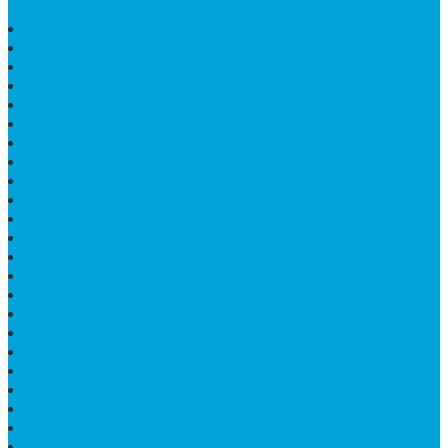
HARGA PUSARA MAKAM BATU MARMER
TEMPAT ABU MARMER TERBAIK
PATUNG NAGA ONIX
BATU NISAN KOTAK
LANTAI MARMER MOTIF
PAPAN CATUR MARMER
KURSI MAKAN BULAT MARMER
PAPAN NAMA GRANIT
JUAL TEMPAT SHAMPO MARMER
MEJA BATU FOSIL
MEJA UJUNG PANDANG
KIJING MAKAM KRISTEN
MEJA MAKAN MARMER HITAM
MAKAM NASRANI
HIOLO TEMPAT DUPA
HARGA BODY MAKAM
HARGA LANTAI ONYX
MEJA TAMU MARMER OVAL
MODEL MAKAM ISLAM
MAKAM KRISTEN
MAKAM BATU GRANIT
JUAL MAKAM MARMER
MAKAM BAYI KRISTEN