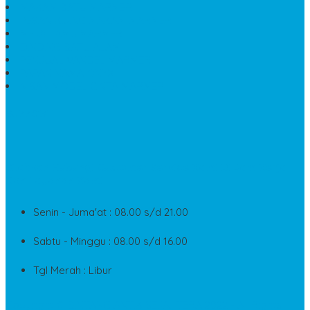
MAKAM BATU MARMER
PESAN KIJING MAKAM MARMER
MEJA TAMU MARMER
DINDING BATU ALAM
PENJUAL VANDEL MARMER
PAPAN NAMA ONYX
NISAN MODEL CINTA MARMER
SUPPORT
Silahkan Hubungi Customer Service Kami Di Jam Kerja
Dan Layanan Kami
Senin - Juma'at : 08.00 s/d 21.00
Sabtu - Minggu : 08.00 s/d 16.00
Tgl Merah : Libur
Copyright © BINTANG ANTIK SEJAHTERA 2022 - All Rights