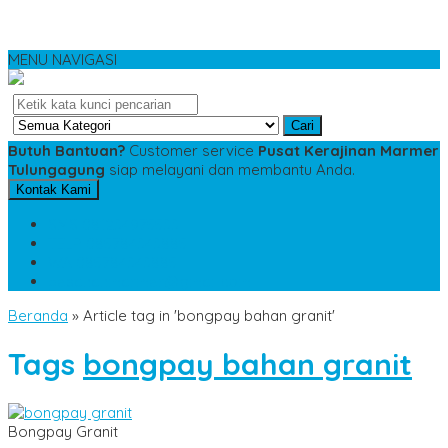
MENU NAVIGASI
Cari
Butuh Bantuan?
Customer service
Pusat Kerajinan Marmer
Tulungagung
siap melayani dan membantu Anda.
Kontak Kami
SMS
081234975533
TELP
085784343885
WA
085784343885
pesananmarmer@gmail.com
Beranda
»
Article tag in 'bongpay bahan granit'
Tags
bongpay bahan granit
Bongpay Granit