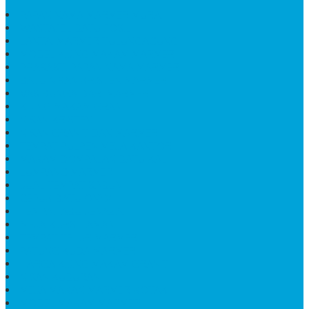
PAPAN NAMA MARMER MURAH
WASTAFEL BATU FOSIL
LANTAI MARMER TULUNGAGUNG
MODEL KIJING MAKAM MARMER
PRASASTI PAPAN NAMA MARMER
BATU NISAN KRISTEN MARMER
VAS BUNGA DARI MARMER
KIJING MAKAM GRANIT
NISAN KRISTEN
NISAN GRANIT DAN MARMER
TEMPAT PULPEN MEJA KANTOR
MAKAM DOMPALAN BATU KALI
LUMPANG MARMER
JUAL TEMPAT SABUN
CEPUK BATU ONYX
TEMPAT ABU JENAZAH
MEJA KURSI TAMAN
TEMPAT TELUR MARMER
PATUNG KUDA MARMER
HARGA KIJING MAKAM GRANIT
NISAN KUBURAN
MEJA MAKAN MARMER KOTAK
MODEL MAKAM MARMER