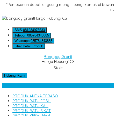
*Pemesanan dapat langsung menghubungi kontak di bawah
ini:
Harga Hubungi CS
SMS
081234975533
Telepon
085784343885
Whatsapp
085784343885
Lihat Detail Produk
Bongpay Granit
Harga Hubungi CS
Stok:
Hubungi Kami
Kategori Produk
PRODUK ANEKA TERASO
PRODUK BATU FOSIL
PRODUK BATU KALI
PRODUK BATU SIKAT
PRODUK KERAJINAN