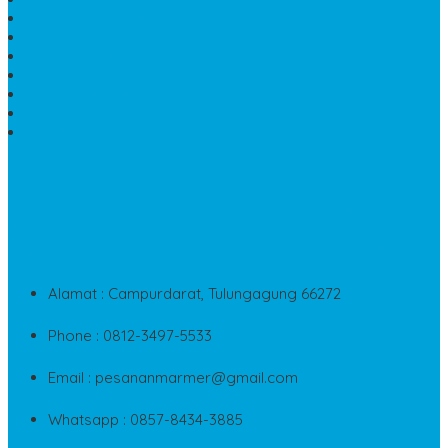
HARGA MEJA BATU ONYX
KIJING MARMER
PATUNG NAGA ONIX
MAKAM MARMER
PLAKAT MARMER MURAH
MAKAM KRISTEN GRANIT
AIR MANCUR MARMER
CONTACT INFO
Jika Anda Merasa Kesulitan Untuk Menghubungi Customer
Service Kami, Anda Bisa Langsung Menghubungi Pusat
Layanan Dan Keluhan Customer Di Contact Di Bawah Ini
Alamat : Campurdarat, Tulungagung 66272
Phone : 0812-3497-5533
Email : pesananmarmer@gmail.com
Whatsapp : 0857-8434-3885