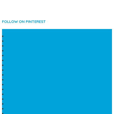
FOLLOW ON PINTEREST
SIDEBAR
LANTAI MARMER MEWAH
MAKAM KRISTEN PERJAMUAN
PAPAN NAMA MASJID
KIJING MAKAM MARMER
KIJING BATU MARMER
PAPAN NAMA DARI MARMER
LANTAI MARMER PUTIH
PRASASTI PAPAN NAMA GRANIT
TEMPAT ABU JENAZAH ONIX
BONGPAY GRANIT
KUBURAN KRISTEN MODERN
MEJA MAKAN MARMER
PAPAN NAMA SEKOLAH GRANIT
MEJA TAMU MARMER
BAHAN PLAKAT MARMER
BATHUP BATU MARMER
JUAL MAKAM MARMER