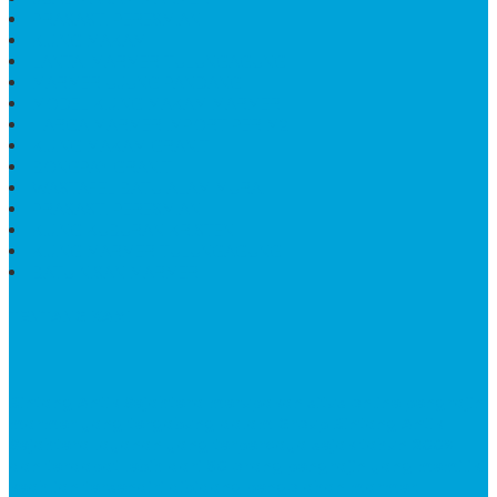
PRASASTI PERESMIAN
KIJING MAKAM
LANTAI MARMER TULUNGAGUNG
MARMER UJUNG PANDANG
MODEL KIJING MAKAM MARMER
HARGA MARMER IMPORT PER M2
KIJING MAKAM GRANIT
BONGPAY GRANIT
WASTAFEL BATU ALAM MURAH
PRASASTI PERESMIAN
KIJING KUBURAN KRISTEN
KIJING MARMER TULUNGAGUNG
BATU NISAN MARMER
TENTANG KAMI
Bintang Antik Sejahtera
merupakan situs online pengrajin
marmer yang tergabung dalam Group Bintang Antik
Sejahtera layanan yang terpercaya sejak tahun 2009
dan terdapat lebih dari 50 orang pengrajin yang memiliki
keahlian tersendiri dibidang pengolahan marmer.