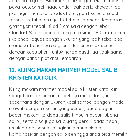
Jenis batu granit Blacknerro ini sangat rekomendasi di
pakai outdor sehingga anda tidak perlu khawatir lagi
jika ingin memakai produk batu granit karena sudah
terbukti ketahanan nya. Ketebalan standart lembaran
granit yaitu tebal 1,8 sd 2 cm saja dengan lebar
standart 60 cm , dan panjang maksimal 180 cm. namun
jika anda reques dengan ukuran yang lebih tebal bisa
memakai bahan balok granit dan di bentuk sesuai
dengan kebutuhan , untuk harga pasti nya tidak sama
dengan bahan plat atau lembaran .
12. KIJING MAKAM MARMER MODEL SALIB
KRISTEN KATOLIK
Kijing makam marmer model salib kristen katolik ini
sangat banyak pilihan model nya mulai dari yang
sederhana dengan ukuran kecil sampai dengan model
mewah dengan ukuran yang besar , pada bagian
badan makam terdapat salib timbul maupun lubang
salib , serta bisa juga salib yang berdiri pada nisan ,
untuk model sesuai keinginan semua bisa di
kombinasikan dengan salib sehingga anda bisa memilih