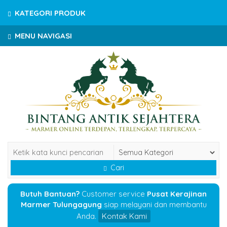
KATEGORI PRODUK
MENU NAVIGASI
Cari
Butuh Bantuan?
Customer service
Pusat Kerajinan
Marmer Tulungagung
siap melayani dan membantu
Anda.
Kontak Kami