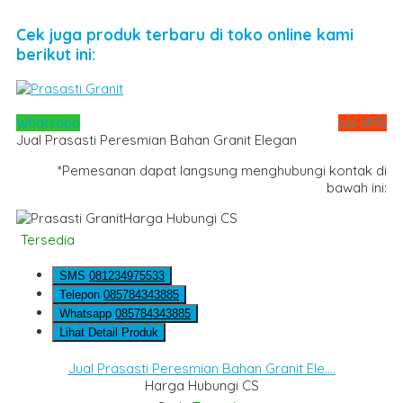
Cek juga produk terbaru di toko online kami
berikut ini:
Whatsapp
via SMS
Jual Prasasti Peresmian Bahan Granit Elegan
*Pemesanan dapat langsung menghubungi kontak di
bawah ini:
Harga Hubungi CS
Tersedia
SMS
081234975533
Telepon
085784343885
Whatsapp
085784343885
Lihat Detail Produk
Jual Prasasti Peresmian Bahan Granit Ele....
Harga Hubungi CS