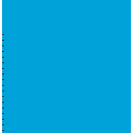
Bintang Antik Sejahtera
merupakan situs online pengrajin
marmer yang tergabung dalam Group Bintang Antik
Sejahtera layanan yang terpercaya sejak tahun 2009
dan terdapat lebih dari 50 orang pengrajin yang memiliki
keahlian tersendiri dibidang pengolahan marmer.
HARGA PUSARA MAKAM BATU MARMER
TEMPAT ABU MARMER TERBAIK
PATUNG NAGA ONIX
BATU NISAN KOTAK
LANTAI MARMER MOTIF
PAPAN CATUR MARMER
KURSI MAKAN BULAT MARMER
PAPAN NAMA GRANIT
JUAL TEMPAT SHAMPO MARMER
MEJA BATU FOSIL
MEJA UJUNG PANDANG
KIJING MAKAM KRISTEN
MEJA MAKAN MARMER HITAM
MAKAM NASRANI
HIOLO TEMPAT DUPA
HARGA BODY MAKAM
HARGA LANTAI ONYX
MEJA TAMU MARMER OVAL