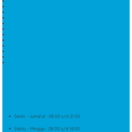
PATUNG KUDA MARMER
HARGA KIJING MAKAM GRANIT
NISAN KUBURAN
MEJA MAKAN MARMER KOTAK
MODEL MAKAM MARMER
MAKAM BATU MARMER
PESAN KIJING MAKAM MARMER
MEJA TAMU MARMER
DINDING BATU ALAM
PENJUAL VANDEL MARMER
PAPAN NAMA ONYX
NISAN MODEL CINTA MARMER
SUPPORT
Silahkan Hubungi Customer Service Kami Di Jam Kerja
Dan Layanan Kami
Senin - Juma'at : 08.00 s/d 21.00
Sabtu - Minggu : 08.00 s/d 16.00