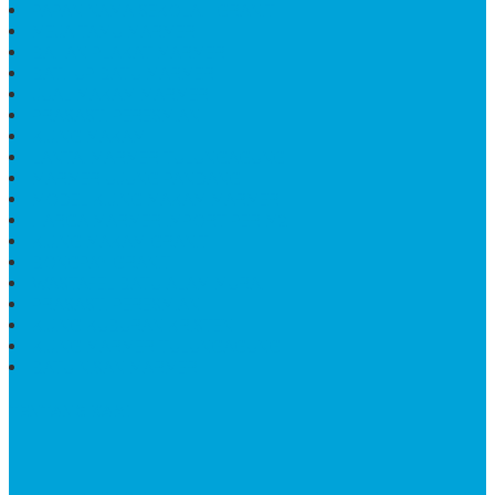
PAPAN NAMA SEKOLAH GRANIT
MEJA TAMU MARMER
BAHAN PLAKAT MARMER
BATHUP BATU MARMER
JUAL MAKAM MARMER
PRASASTI PERESMIAN
KIJING MAKAM
LANTAI MARMER TULUNGAGUNG
MARMER UJUNG PANDANG
MODEL KIJING MAKAM MARMER
HARGA MARMER IMPORT PER M2
KIJING MAKAM GRANIT
BONGPAY GRANIT
WASTAFEL BATU ALAM MURAH
PRASASTI PERESMIAN
KIJING KUBURAN KRISTEN
KIJING MARMER TULUNGAGUNG
BATU NISAN MARMER
TENTANG KAMI