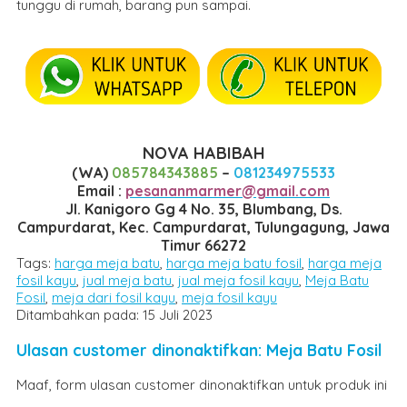
tunggu di rumah, barang pun sampai.
NOVA HABIBAH
(WA)
085784343885
–
081234975533
Email :
pesananmarmer@gmail.com
Jl. Kanigoro Gg 4 No. 35, Blumbang, Ds.
Campurdarat, Kec. Campurdarat, Tulungagung, Jawa
Timur 66272
Tags:
harga meja batu
,
harga meja batu fosil
,
harga meja
fosil kayu
,
jual meja batu
,
jual meja fosil kayu
,
Meja Batu
Fosil
,
meja dari fosil kayu
,
meja fosil kayu
Ditambahkan pada: 15 Juli 2023
Ulasan customer dinonaktifkan: Meja Batu Fosil
Maaf, form ulasan customer dinonaktifkan untuk produk ini