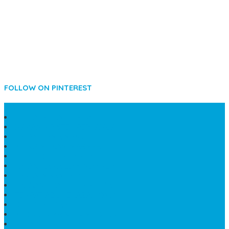
FOLLOW ON PINTEREST
SIDEBAR
LANTAI MARMER MEWAH
MAKAM KRISTEN PERJAMUAN
PAPAN NAMA MASJID
KIJING MAKAM MARMER
KIJING BATU MARMER
PAPAN NAMA DARI MARMER
LANTAI MARMER PUTIH
PRASASTI PAPAN NAMA GRANIT
TEMPAT ABU JENAZAH ONIX
BONGPAY GRANIT
KUBURAN KRISTEN MODERN
MEJA MAKAN MARMER