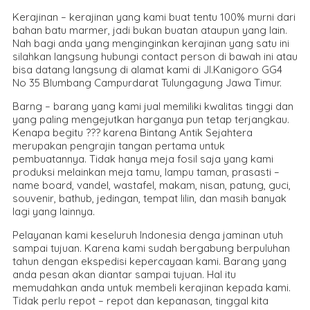
Kerajinan – kerajinan yang kami buat tentu 100% murni dari
bahan batu marmer, jadi bukan buatan ataupun yang lain.
Nah bagi anda yang menginginkan kerajinan yang satu ini
silahkan langsung hubungi contact person di bawah ini atau
bisa datang langsung di alamat kami di Jl.Kanigoro GG4
No 35 Blumbang Campurdarat Tulungagung Jawa Timur.
Barng – barang yang kami jual memiliki kwalitas tinggi dan
yang paling mengejutkan harganya pun tetap terjangkau.
Kenapa begitu ??? karena Bintang Antik Sejahtera
merupakan pengrajin tangan pertama untuk
pembuatannya. Tidak hanya meja fosil saja yang kami
produksi melainkan meja tamu, lampu taman, prasasti –
name board, vandel, wastafel, makam, nisan, patung, guci,
souvenir, bathub, jedingan, tempat lilin, dan masih banyak
lagi yang lainnya.
Pelayanan kami keseluruh Indonesia denga jaminan utuh
sampai tujuan. Karena kami sudah bergabung berpuluhan
tahun dengan ekspedisi kepercayaan kami. Barang yang
anda pesan akan diantar sampai tujuan. Hal itu
memudahkan anda untuk membeli kerajinan kepada kami.
Tidak perlu repot – repot dan kepanasan, tinggal kita