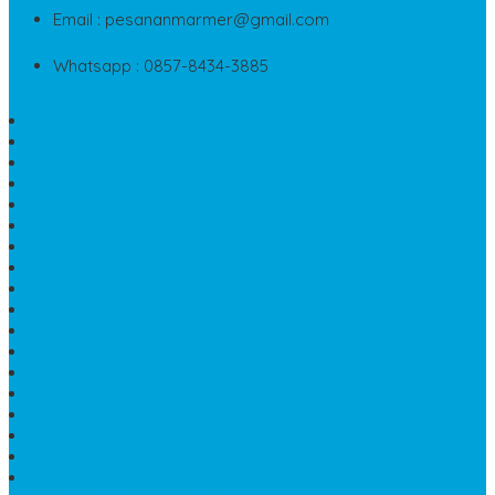
Email : pesananmarmer@gmail.com
Whatsapp : 0857-8434-3885
PAPAN NAMA MARMER MURAH
WASTAFEL BATU FOSIL
LANTAI MARMER TULUNGAGUNG
MODEL KIJING MAKAM MARMER
PRASASTI PAPAN NAMA MARMER
BATU NISAN KRISTEN MARMER
VAS BUNGA DARI MARMER
KIJING MAKAM GRANIT
NISAN KRISTEN
NISAN GRANIT DAN MARMER
TEMPAT PULPEN MEJA KANTOR
MAKAM DOMPALAN BATU KALI
LUMPANG MARMER
JUAL TEMPAT SABUN
CEPUK BATU ONYX
TEMPAT ABU JENAZAH
MEJA KURSI TAMAN
TEMPAT TELUR MARMER