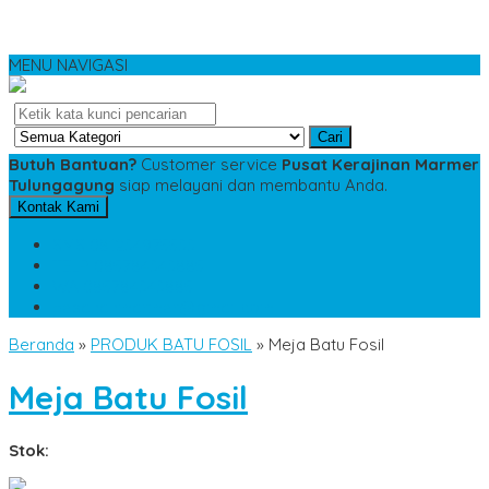
MENU NAVIGASI
Cari
Butuh Bantuan?
Customer service
Pusat Kerajinan Marmer
Tulungagung
siap melayani dan membantu Anda.
Kontak Kami
SMS
081234975533
TELP
085784343885
WA
085784343885
pesananmarmer@gmail.com
Beranda
»
PRODUK BATU FOSIL
»
Meja Batu Fosil
Meja Batu Fosil
Stok: