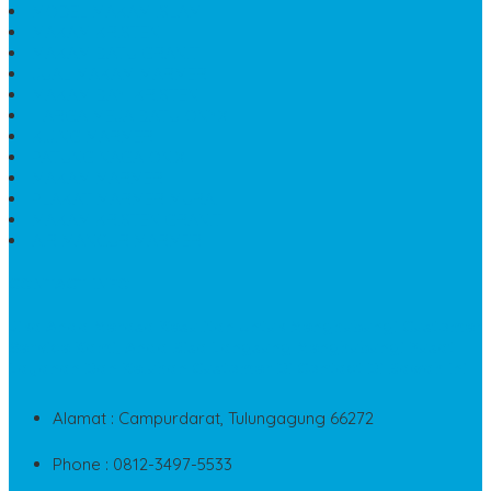
MODEL MAKAM ISLAM
MAKAM KRISTEN
MAKAM BATU GRANIT
JUAL MAKAM MARMER
MAKAM BAYI KRISTEN
HARGA MEJA BATU ONYX
KIJING MARMER
PATUNG NAGA ONIX
MAKAM MARMER
PLAKAT MARMER MURAH
MAKAM KRISTEN GRANIT
AIR MANCUR MARMER
CONTACT INFO
Jika Anda Merasa Kesulitan Untuk Menghubungi Customer
Service Kami, Anda Bisa Langsung Menghubungi Pusat
Layanan Dan Keluhan Customer Di Contact Di Bawah Ini
Alamat : Campurdarat, Tulungagung 66272
Phone : 0812-3497-5533