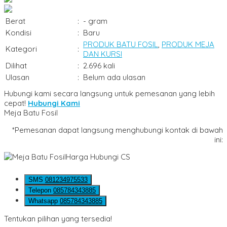
Berat
:
- gram
Kondisi
:
Baru
PRODUK BATU FOSIL
,
PRODUK MEJA
Kategori
:
DAN KURSI
Dilihat
:
2.696 kali
Ulasan
:
Belum ada ulasan
Hubungi kami secara langsung untuk pemesanan yang lebih
cepat!
Hubungi Kami
Meja Batu Fosil
*Pemesanan dapat langsung menghubungi kontak di bawah
ini:
Harga Hubungi CS
SMS
081234975533
Telepon
085784343885
Whatsapp
085784343885
Tentukan pilihan yang tersedia!