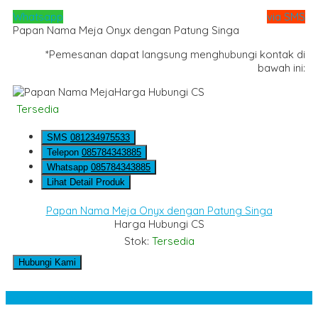
Whatsapp
via SMS
Papan Nama Meja Onyx dengan Patung Singa
*Pemesanan dapat langsung menghubungi kontak di
bawah ini:
Harga Hubungi CS
Tersedia
SMS
081234975533
Telepon
085784343885
Whatsapp
085784343885
Lihat Detail Produk
Papan Nama Meja Onyx dengan Patung Singa
Harga Hubungi CS
Stok:
Tersedia
Hubungi Kami
Kategori Produk