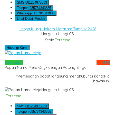
SMS
081234975533
Telepon
085784343885
Whatsapp
085784343885
Lihat Detail Produk
Harga Kijing Makam Mataram Tumpuk 2026
Harga Hubungi CS
Stok:
Tersedia
Hubungi Kami
Whatsapp
via SMS
Papan Nama Meja Onyx dengan Patung Singa
*Pemesanan dapat langsung menghubungi kontak di
bawah ini:
Harga Hubungi CS
Tersedia
SMS
081234975533
Telepon
085784343885