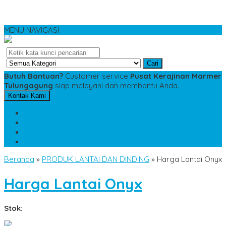
MENU NAVIGASI
Cari
Butuh Bantuan?
Customer service
Pusat Kerajinan Marmer
Tulungagung
siap melayani dan membantu Anda.
Kontak Kami
SMS
081234975533
TELP
085784343885
WA
085784343885
pesananmarmer@gmail.com
Beranda
»
PRODUK LANTAI DAN DINDING
»
Harga Lantai Onyx
Harga Lantai Onyx
Stok: