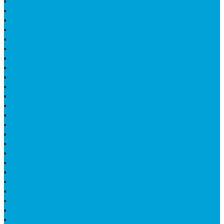
KURSI MAKAN BULAT MARMER
PAPAN NAMA GRANIT
JUAL TEMPAT SHAMPO MARMER
MEJA BATU FOSIL
MEJA UJUNG PANDANG
KIJING MAKAM KRISTEN
MEJA MAKAN MARMER HITAM
MAKAM NASRANI
HIOLO TEMPAT DUPA
HARGA BODY MAKAM
HARGA LANTAI ONYX
MEJA TAMU MARMER OVAL
MODEL MAKAM ISLAM
MAKAM KRISTEN
MAKAM BATU GRANIT
JUAL MAKAM MARMER
MAKAM BAYI KRISTEN
HARGA MEJA BATU ONYX
KIJING MARMER
PATUNG NAGA ONIX
MAKAM MARMER
PLAKAT MARMER MURAH
MAKAM KRISTEN GRANIT
AIR MANCUR MARMER