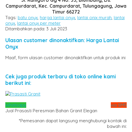
Jl. Kanigoro Gg 4 No. 35, Blumbang, Ds.
Campurdarat, Kec. Campurdarat, Tulungagung, Jawa
Timur 66272
Tags:
batu onyx
,
harga lantai onyx
,
lantai onix murah
,
lantai
onyx
,
lantai onyx per meter
Ditambahkan pada: 3 Juli 2023
Ulasan customer dinonaktifkan: Harga Lantai
Onyx
Maaf, form ulasan customer dinonaktifkan untuk produk ini
Cek juga produk terbaru di toko online kami
berikut ini:
Whatsapp
via SMS
Jual Prasasti Peresmian Bahan Granit Elegan
*Pemesanan dapat langsung menghubungi kontak di
bawah ini: