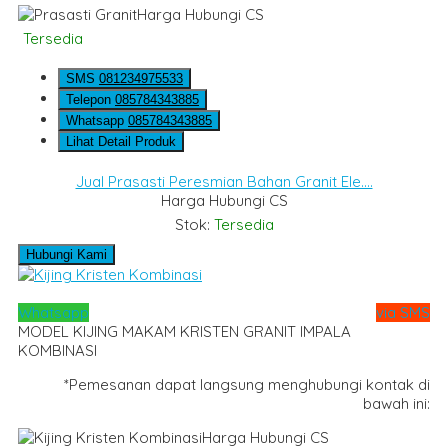
Harga Hubungi CS
Tersedia
SMS
081234975533
Telepon
085784343885
Whatsapp
085784343885
Lihat Detail Produk
Jual Prasasti Peresmian Bahan Granit Ele....
Harga Hubungi CS
Stok:
Tersedia
Hubungi Kami
Whatsapp
via SMS
MODEL KIJING MAKAM KRISTEN GRANIT IMPALA
KOMBINASI
*Pemesanan dapat langsung menghubungi kontak di
bawah ini:
Harga Hubungi CS