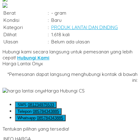
Berat
:
- gram
Kondisi
:
Baru
Kategori
:
PRODUK LANTAI DAN DINDING
Dilihat
:
1.618 kali
Ulasan
:
Belum ada ulasan
Hubungi kami secara langsung untuk pemesanan yang lebih
cepat!
Hubungi Kami
Harga Lantai Onyx
*Pemesanan dapat langsung menghubungi kontak di bawah
ini:
Harga Hubungi CS
SMS
081234975533
Telepon
085784343885
Whatsapp
085784343885
Tentukan pilihan yang tersedia!
INFO HARGA