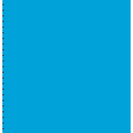
KIJING MAKAM GRANIT
NISAN KRISTEN
NISAN GRANIT DAN MARMER
TEMPAT PULPEN MEJA KANTOR
MAKAM DOMPALAN BATU KALI
LUMPANG MARMER
JUAL TEMPAT SABUN
CEPUK BATU ONYX
TEMPAT ABU JENAZAH
MEJA KURSI TAMAN
TEMPAT TELUR MARMER
PATUNG KUDA MARMER
HARGA KIJING MAKAM GRANIT
NISAN KUBURAN
MEJA MAKAN MARMER KOTAK
MODEL MAKAM MARMER
MAKAM BATU MARMER
PESAN KIJING MAKAM MARMER
MEJA TAMU MARMER
DINDING BATU ALAM
PENJUAL VANDEL MARMER
PAPAN NAMA ONYX
NISAN MODEL CINTA MARMER