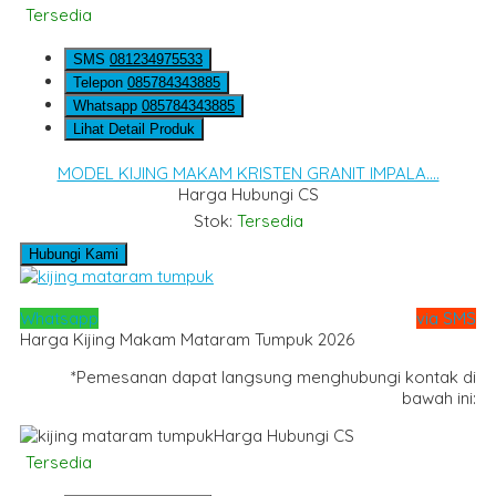
Tersedia
SMS
081234975533
Telepon
085784343885
Whatsapp
085784343885
Lihat Detail Produk
MODEL KIJING MAKAM KRISTEN GRANIT IMPALA....
Harga Hubungi CS
Stok:
Tersedia
Hubungi Kami
Whatsapp
via SMS
Harga Kijing Makam Mataram Tumpuk 2026
*Pemesanan dapat langsung menghubungi kontak di
bawah ini:
Harga Hubungi CS
Tersedia