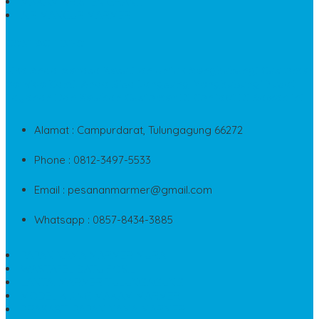
MAKAM KRISTEN GRANIT
AIR MANCUR MARMER
CONTACT INFO
Jika Anda Merasa Kesulitan Untuk Menghubungi Customer
Service Kami, Anda Bisa Langsung Menghubungi Pusat
Layanan Dan Keluhan Customer Di Contact Di Bawah Ini
Alamat : Campurdarat, Tulungagung 66272
Phone : 0812-3497-5533
Email : pesananmarmer@gmail.com
Whatsapp : 0857-8434-3885
PAPAN NAMA MARMER MURAH
WASTAFEL BATU FOSIL
LANTAI MARMER TULUNGAGUNG
MODEL KIJING MAKAM MARMER
PRASASTI PAPAN NAMA MARMER