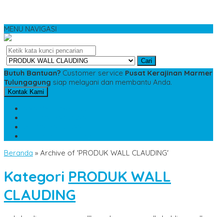
MENU NAVIGASI
Cari
Butuh Bantuan?
Customer service
Pusat Kerajinan Marmer
Tulungagung
siap melayani dan membantu Anda.
Kontak Kami
SMS
081234975533
TELP
085784343885
WA
085784343885
pesananmarmer@gmail.com
Beranda
»
Archive of 'PRODUK WALL CLAUDING'
Kategori
PRODUK WALL
CLAUDING