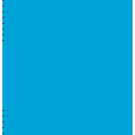
HARGA MARMER IMPORT PER M2
KIJING MAKAM GRANIT
BONGPAY GRANIT
WASTAFEL BATU ALAM MURAH
PRASASTI PERESMIAN
KIJING KUBURAN KRISTEN
KIJING MARMER TULUNGAGUNG
BATU NISAN MARMER
TENTANG KAMI
Bintang Antik Sejahtera
merupakan situs online pengrajin
marmer yang tergabung dalam Group Bintang Antik
Sejahtera layanan yang terpercaya sejak tahun 2009
dan terdapat lebih dari 50 orang pengrajin yang memiliki
keahlian tersendiri dibidang pengolahan marmer.
HARGA PUSARA MAKAM BATU MARMER
TEMPAT ABU MARMER TERBAIK
PATUNG NAGA ONIX
BATU NISAN KOTAK
LANTAI MARMER MOTIF