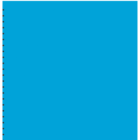
SIDEBAR
LANTAI MARMER MEWAH
MAKAM KRISTEN PERJAMUAN
PAPAN NAMA MASJID
KIJING MAKAM MARMER
KIJING BATU MARMER
PAPAN NAMA DARI MARMER
LANTAI MARMER PUTIH
PRASASTI PAPAN NAMA GRANIT
TEMPAT ABU JENAZAH ONIX
BONGPAY GRANIT
KUBURAN KRISTEN MODERN
MEJA MAKAN MARMER
PAPAN NAMA SEKOLAH GRANIT
MEJA TAMU MARMER
BAHAN PLAKAT MARMER
BATHUP BATU MARMER
JUAL MAKAM MARMER
PRASASTI PERESMIAN
KIJING MAKAM
LANTAI MARMER TULUNGAGUNG
MARMER UJUNG PANDANG
MODEL KIJING MAKAM MARMER