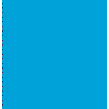
PAPAN CATUR MARMER
KURSI MAKAN BULAT MARMER
PAPAN NAMA GRANIT
JUAL TEMPAT SHAMPO MARMER
MEJA BATU FOSIL
MEJA UJUNG PANDANG
KIJING MAKAM KRISTEN
MEJA MAKAN MARMER HITAM
MAKAM NASRANI
HIOLO TEMPAT DUPA
HARGA BODY MAKAM
HARGA LANTAI ONYX
MEJA TAMU MARMER OVAL
MODEL MAKAM ISLAM
MAKAM KRISTEN
MAKAM BATU GRANIT
JUAL MAKAM MARMER
MAKAM BAYI KRISTEN
HARGA MEJA BATU ONYX
KIJING MARMER
PATUNG NAGA ONIX
MAKAM MARMER
PLAKAT MARMER MURAH