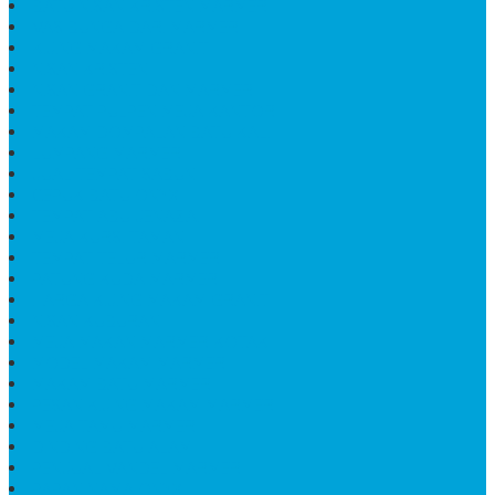
BATU NISAN KRISTEN MARMER
VAS BUNGA DARI MARMER
KIJING MAKAM GRANIT
NISAN KRISTEN
NISAN GRANIT DAN MARMER
TEMPAT PULPEN MEJA KANTOR
MAKAM DOMPALAN BATU KALI
LUMPANG MARMER
JUAL TEMPAT SABUN
CEPUK BATU ONYX
TEMPAT ABU JENAZAH
MEJA KURSI TAMAN
TEMPAT TELUR MARMER
PATUNG KUDA MARMER
HARGA KIJING MAKAM GRANIT
NISAN KUBURAN
MEJA MAKAN MARMER KOTAK
MODEL MAKAM MARMER
MAKAM BATU MARMER
PESAN KIJING MAKAM MARMER
MEJA TAMU MARMER
DINDING BATU ALAM
PENJUAL VANDEL MARMER
PAPAN NAMA ONYX