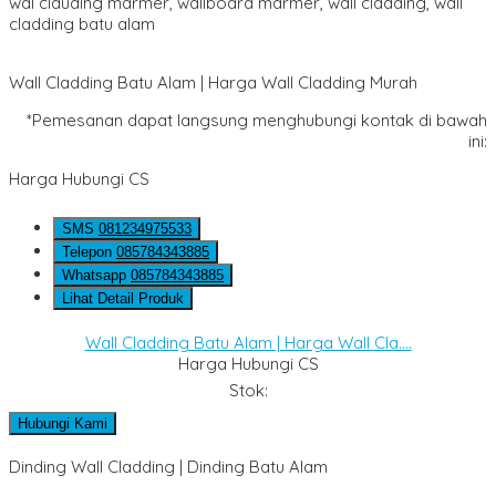
wal clauding marmer, wallboard marmer, wall cladding, wall
cladding batu alam
Wall Cladding Batu Alam | Harga Wall Cladding Murah
*Pemesanan dapat langsung menghubungi kontak di bawah
ini:
Harga Hubungi CS
SMS
081234975533
Telepon
085784343885
Whatsapp
085784343885
Lihat Detail Produk
Wall Cladding Batu Alam | Harga Wall Cla....
Harga Hubungi CS
Stok:
Hubungi Kami
Dinding Wall Cladding | Dinding Batu Alam