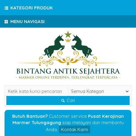
KATEGORI PRODUK
MENU NAVIGASI
Cari
Butuh Bantuan?
Customer service
Pusat Kerajinan
Marmer Tulungagung
siap melayani dan membantu
Anda.
Kontak Kami