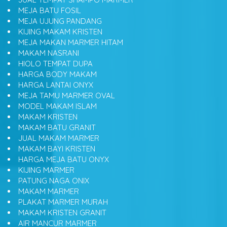
MEJA BATU FOSIL
MEJA UJUNG PANDANG
KIJING MAKAM KRISTEN
MEJA MAKAN MARMER HITAM
MAKAM NASRANI
HIOLO TEMPAT DUPA
HARGA BODY MAKAM
HARGA LANTAI ONYX
MEJA TAMU MARMER OVAL
MODEL MAKAM ISLAM
MAKAM KRISTEN
MAKAM BATU GRANIT
JUAL MAKAM MARMER
MAKAM BAYI KRISTEN
HARGA MEJA BATU ONYX
KIJING MARMER
PATUNG NAGA ONIX
MAKAM MARMER
PLAKAT MARMER MURAH
MAKAM KRISTEN GRANIT
AIR MANCUR MARMER