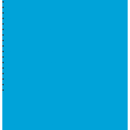
JUAL TEMPAT SABUN
CEPUK BATU ONYX
TEMPAT ABU JENAZAH
MEJA KURSI TAMAN
TEMPAT TELUR MARMER
PATUNG KUDA MARMER
HARGA KIJING MAKAM GRANIT
NISAN KUBURAN
MEJA MAKAN MARMER KOTAK
MODEL MAKAM MARMER
MAKAM BATU MARMER
PESAN KIJING MAKAM MARMER
MEJA TAMU MARMER
DINDING BATU ALAM
PENJUAL VANDEL MARMER
PAPAN NAMA ONYX
NISAN MODEL CINTA MARMER
SUPPORT
Silahkan Hubungi Customer Service Kami Di Jam Kerja
Dan Layanan Kami