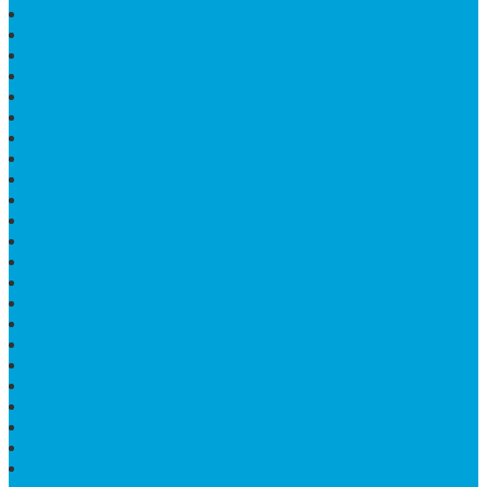
PRASASTI PAPAN NAMA GRANIT
TEMPAT ABU JENAZAH ONIX
BONGPAY GRANIT
KUBURAN KRISTEN MODERN
MEJA MAKAN MARMER
PAPAN NAMA SEKOLAH GRANIT
MEJA TAMU MARMER
BAHAN PLAKAT MARMER
BATHUP BATU MARMER
JUAL MAKAM MARMER
PRASASTI PERESMIAN
KIJING MAKAM
LANTAI MARMER TULUNGAGUNG
MARMER UJUNG PANDANG
MODEL KIJING MAKAM MARMER
HARGA MARMER IMPORT PER M2
KIJING MAKAM GRANIT
BONGPAY GRANIT
WASTAFEL BATU ALAM MURAH
PRASASTI PERESMIAN
KIJING KUBURAN KRISTEN
KIJING MARMER TULUNGAGUNG
BATU NISAN MARMER