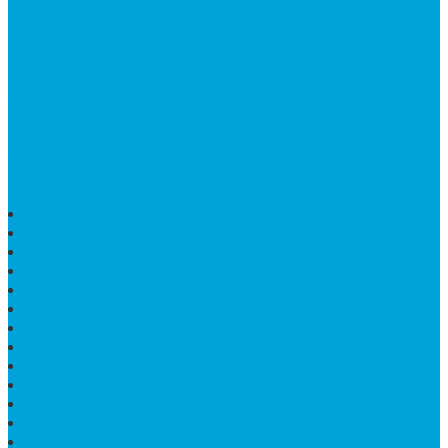
TENTANG KAMI
Bintang Antik Sejahtera
merupakan situs online pengrajin
marmer yang tergabung dalam Group Bintang Antik
Sejahtera layanan yang terpercaya sejak tahun 2009
dan terdapat lebih dari 50 orang pengrajin yang memiliki
keahlian tersendiri dibidang pengolahan marmer.
HARGA PUSARA MAKAM BATU MARMER
TEMPAT ABU MARMER TERBAIK
PATUNG NAGA ONIX
BATU NISAN KOTAK
LANTAI MARMER MOTIF
PAPAN CATUR MARMER
KURSI MAKAN BULAT MARMER
PAPAN NAMA GRANIT
JUAL TEMPAT SHAMPO MARMER
MEJA BATU FOSIL
MEJA UJUNG PANDANG
KIJING MAKAM KRISTEN
MEJA MAKAN MARMER HITAM