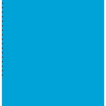
MAKAM NASRANI
HIOLO TEMPAT DUPA
HARGA BODY MAKAM
HARGA LANTAI ONYX
MEJA TAMU MARMER OVAL
MODEL MAKAM ISLAM
MAKAM KRISTEN
MAKAM BATU GRANIT
JUAL MAKAM MARMER
MAKAM BAYI KRISTEN
HARGA MEJA BATU ONYX
KIJING MARMER
PATUNG NAGA ONIX
MAKAM MARMER
PLAKAT MARMER MURAH
MAKAM KRISTEN GRANIT
AIR MANCUR MARMER
CONTACT INFO
Jika Anda Merasa Kesulitan Untuk Menghubungi Customer
Service Kami, Anda Bisa Langsung Menghubungi Pusat
Layanan Dan Keluhan Customer Di Contact Di Bawah Ini