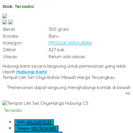
Stok:
Tersedia
Berat
:
300 gram
Kondisi
:
Baru
Kategori
:
PRODUK KERAJINAN
Dilihat
:
827 kali
Ulasan
:
Belum ada ulasan
Hubungi kami secara langsung untuk pemesanan yang lebih
cepat!
Hubungi Kami
Tempat Lilin Set Onyx Bahan Mewah Harga Terjangkau
*Pemesanan dapat langsung menghubungi kontak di bawah
ini:
Harga Hubungi CS
Tersedia
SMS
081234975533
Telepon
085784343885