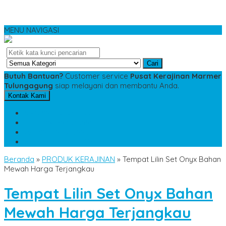
MENU NAVIGASI
Cari
Butuh Bantuan?
Customer service
Pusat Kerajinan Marmer
Tulungagung
siap melayani dan membantu Anda.
Kontak Kami
SMS
081234975533
TELP
085784343885
WA
085784343885
pesananmarmer@gmail.com
Beranda
»
PRODUK KERAJINAN
»
Tempat Lilin Set Onyx Bahan
Mewah Harga Terjangkau
Tempat Lilin Set Onyx Bahan
Mewah Harga Terjangkau