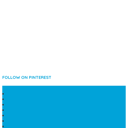
FOLLOW ON PINTEREST
SIDEBAR
LANTAI MARMER MEWAH
MAKAM KRISTEN PERJAMUAN
PAPAN NAMA MASJID
KIJING MAKAM MARMER
KIJING BATU MARMER
PAPAN NAMA DARI MARMER
LANTAI MARMER PUTIH