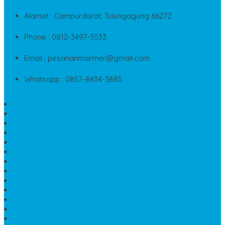
Alamat : Campurdarat, Tulungagung 66272
Phone : 0812-3497-5533
Email : pesananmarmer@gmail.com
Whatsapp : 0857-8434-3885
PAPAN NAMA MARMER MURAH
WASTAFEL BATU FOSIL
LANTAI MARMER TULUNGAGUNG
MODEL KIJING MAKAM MARMER
PRASASTI PAPAN NAMA MARMER
BATU NISAN KRISTEN MARMER
VAS BUNGA DARI MARMER
KIJING MAKAM GRANIT
NISAN KRISTEN
NISAN GRANIT DAN MARMER
TEMPAT PULPEN MEJA KANTOR
MAKAM DOMPALAN BATU KALI
LUMPANG MARMER