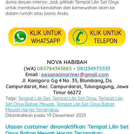
dunia desain interior. Jadi, pilihlah Tempat Lilin Set Onyx
untuk membawa keindahan dan kemewahan alam ke
dalam rumah atau bisnis Anda.
NOVA HABIBAH
(WA)
085784343885
–
081234975533
Email :
pesananmarmer@gmail.com
Jl. Kanigoro Gg 4 No. 35, Blumbang, Ds.
Campurdarat, Kec. Campurdarat, Tulungagung, Jawa
Timur 66272
Tags:
Tempat Lilin Set
,
Tempat Lilin Set Onyx
,
Tempat Lilin
Set Onyx Bahan Mewah
,
Tempat Lilin Set Onyx Bahan
Mewah Harga Terjangkau
Ditambahkan pada: 19 Desember 2023
Ulasan customer dinonaktifkan: Tempat Lilin Set
Onyx Bahan Mewah Harga Terjangkau