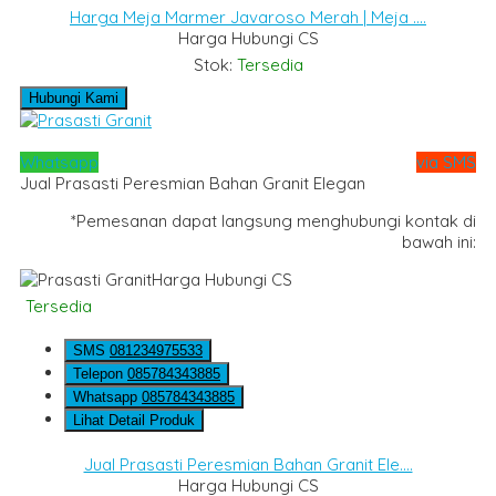
Harga Meja Marmer Javaroso Merah | Meja ....
Harga Hubungi CS
Stok:
Tersedia
Hubungi Kami
Whatsapp
via SMS
Jual Prasasti Peresmian Bahan Granit Elegan
*Pemesanan dapat langsung menghubungi kontak di
bawah ini:
Harga Hubungi CS
Tersedia
SMS
081234975533
Telepon
085784343885
Whatsapp
085784343885
Lihat Detail Produk
Jual Prasasti Peresmian Bahan Granit Ele....
Harga Hubungi CS