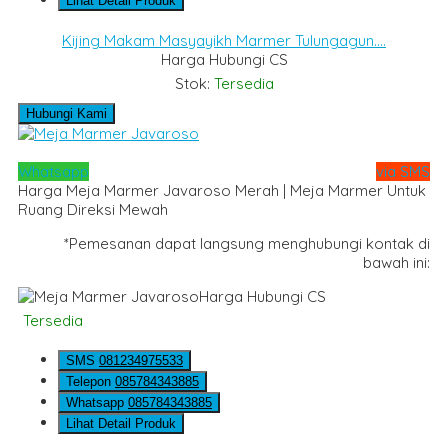
Lihat Detail Produk
Kijing Makam Masyayikh Marmer Tulungagun....
Harga Hubungi CS
Stok:
Tersedia
Hubungi Kami
Whatsapp
via SMS
Harga Meja Marmer Javaroso Merah | Meja Marmer Untuk
Ruang Direksi Mewah
*Pemesanan dapat langsung menghubungi kontak di
bawah ini:
Harga Hubungi CS
Tersedia
SMS
081234975533
Telepon
085784343885
Whatsapp
085784343885
Lihat Detail Produk