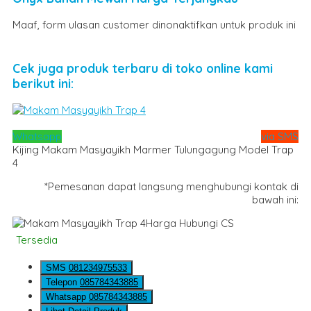
Maaf, form ulasan customer dinonaktifkan untuk produk ini
Cek juga produk terbaru di toko online kami
berikut ini:
Whatsapp
via SMS
Kijing Makam Masyayikh Marmer Tulungagung Model Trap
4
*Pemesanan dapat langsung menghubungi kontak di
bawah ini:
Harga Hubungi CS
Tersedia
SMS
081234975533
Telepon
085784343885
Whatsapp
085784343885