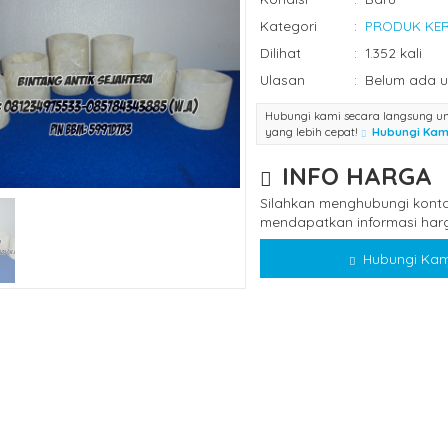
Kategori
:
PRODUK KE
Dilihat
:
1.352 kali
Ulasan
:
Belum ada u
Hubungi kami secara langsung u
yang lebih cepat!
Hubungi Kam
INFO HARGA
Silahkan menghubungi konta
mendapatkan informasi harg
Hubungi Kam