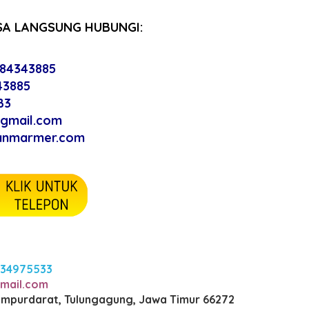
SA LANGSUNG HUBUNGI:
784343885
43885
B3
@gmail.com
nanmarmer.com
234975533
mail.com
Campurdarat, Tulungagung, Jawa Timur 66272