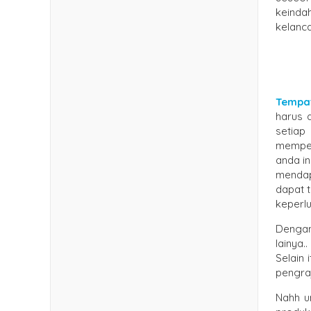
keindah
kelanc
Tempat 
harus d
setiap
memper
anda i
mendapa
dapat t
keperl
Dengan
lainya.
Selain 
pengra
Nahh u