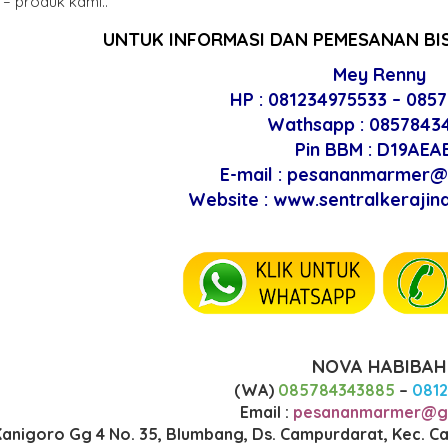
– produk kami..
UNTUK INFORMASI DAN PEMESANAN BI
Mey Renny
HP : 081234975533 – 085
Wathsapp : 0857843
Pin BBM : D19AEA
E-mail : pesananmarmer
Website :
www.sentralkeraji
NOVA HABIBAH
(WA)
085784343885
–
081
Email :
pesananmarmer@g
 Kanigoro Gg 4 No. 35, Blumbang, Ds. Campurdarat, Kec. 