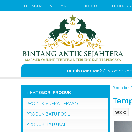
BERANDA
INFORMASI
PRODUK 1
PRODUK 2
Butuh Bantuan?
Customer ser
Beranda
»
KATEGORI PRODUK
Temp
PRODUK ANEKA TERASO
Stok:
PRODUK BATU FOSIL
PRODUK BATU KALI