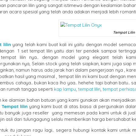
an pancaran lilin yang sangat istimewa dengan kealamian bahan 
aran acara spesial yang telah anda adakan menjadi lebih romant
Tempat Lilin O
lilin
yang telah kami buat kali ini yaitu dengan model semac
engan 1 set tempat lilin yaitu dari ter pendek sampai tertinggi
 tempat lilin nya.. dengan model yang elegant telah ka
gunakan nya, Selain stock yang telah siapkan, kami juga siap
nginkan, namun harus ada jarak hari dalam pengerjaan nya , k
tkan hasil yang masimal , tempat lilin ini kami buat dengan me
embus cahaya.. bukan kaca lho yaa.. hehehe tapi bahan batu.. s
uan rumah tangga seperti
kap lampu
,
tempat lilin
,
tempat perhias
 ke alamian bahan batuan yang kami gunakan akan menjadikan k
.
Tempat lilin
yang kami buat di atas biasa di pergunakan dalam
itu banyak juga reseller yang memesan pada kami untuk di jual 
jin asli dari tulungagung selalu memberikan harga bersahabat k
ntuk itu jangan ragu lagi.. segera hubungi kontak kami untuk