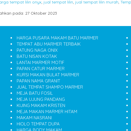
arga tempat lilin onyx
,
jual tempat lilin
,
jual tempat lilin murah
,
Tempa
ahkan pada: 27 Oktober 2023
HARGA PUSARA MAKAM BATU MARMER
TEMPAT ABU MARMER TERBAIK
PATUNG NAGA ONIX
BATU NISAN KOTAK
LANTAI MARMER MOTIF
PAPAN CATUR MARMER
KURSI MAKAN BULAT MARMER
PAPAN NAMA GRANIT
JUAL TEMPAT SHAMPO MARMER
MEJA BATU FOSIL
MEJA UJUNG PANDANG
KIJING MAKAM KRISTEN
MEJA MAKAN MARMER HITAM
MAKAM NASRANI
HIOLO TEMPAT DUPA
HARGA BODY MAKAM