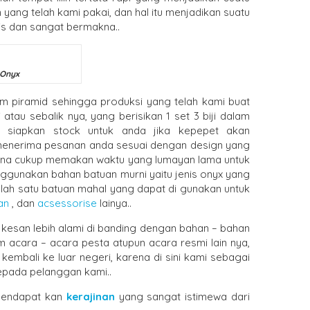
yang telah kami pakai, dan hal itu menjadikan suatu
is dan sangat bermakna..
nyx
am piramid sehingga produksi yang telah kami buat
 atau sebalik nya, yang berisikan 1 set 3 biji dalam
mi siapkan stock untuk anda jika kepepet akan
 menerima pesanan anda sesuai dengan design yang
arena cukup memakan waktu yang lumayan lama untuk
nggunakan bahan batuan murni yaitu jenis onyx yang
alah satu batuan mahal yang dapat di gunakan untuk
an
, dan
acsessorise
lainya..
esan lebih alami di banding dengan bahan – bahan
 acara – acara pesta atupun acara resmi lain nya,
kembali ke luar negeri, karena di sini kami sebagai
epada pelanggan kami..
 mendapat kan
kerajinan
yang sangat istimewa dari