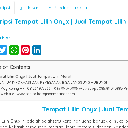
ripsi
Ulasan
Produk Terbaru
ripsi
Tempat Lilin Onyx | Jual Tempat Lili
his :
Facebook
Twitter
WhatsApp
Pinterest
LinkedIn
e of Contents
at Lilin Onyx | Jual Tempat Lilin Murah
UNTUK INFORMASI DAN PEMESANAN BISA LANGSUNG HUBUNGI:
Mey Renny HP : 081234975533 – 085784343885 Wathsapp : 085784343885 P
Website : www.sentralkerajinanmarmer.com
Tempat Lilin Onyx | Jual Te
 Lilin Onyx Ini adalah salahsatu kerajinan yang banyak di suka
ang kekasih tersayang menjadi lebih romantis dengan keindaha