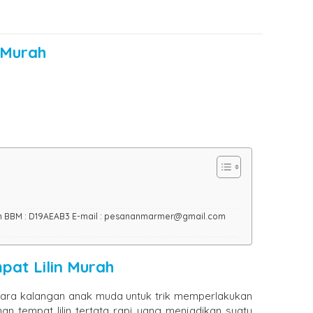
n Murah
in BBM : D19AEAB3 E-mail : pesananmarmer@gmail.com
mpat Lilin Murah
i para kalangan anak muda untuk trik memperlakukan
n tempat lilin tertata rapi yang menjadikan suatu