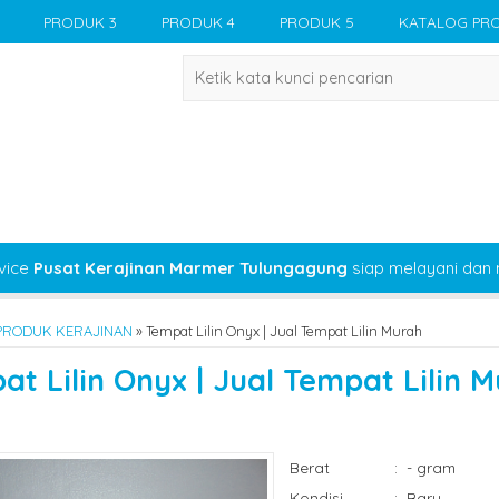
PRODUK 3
PRODUK 4
PRODUK 5
KATALOG PR
vice
Pusat Kerajinan Marmer Tulungagung
siap melayani dan
PRODUK KERAJINAN
»
Tempat Lilin Onyx | Jual Tempat Lilin Murah
at Lilin Onyx | Jual Tempat Lilin 
Berat
:
- gram
Kondisi
:
Baru