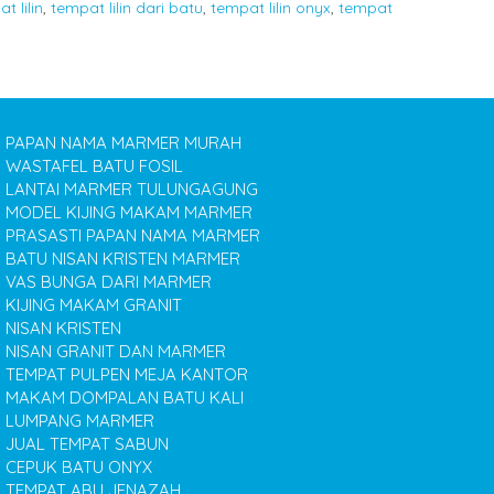
t lilin
,
tempat lilin dari batu
,
tempat lilin onyx
,
tempat
PAPAN NAMA MARMER MURAH
WASTAFEL BATU FOSIL
LANTAI MARMER TULUNGAGUNG
MODEL KIJING MAKAM MARMER
PRASASTI PAPAN NAMA MARMER
BATU NISAN KRISTEN MARMER
VAS BUNGA DARI MARMER
KIJING MAKAM GRANIT
NISAN KRISTEN
NISAN GRANIT DAN MARMER
TEMPAT PULPEN MEJA KANTOR
MAKAM DOMPALAN BATU KALI
LUMPANG MARMER
JUAL TEMPAT SABUN
CEPUK BATU ONYX
TEMPAT ABU JENAZAH