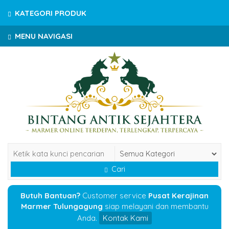
KATEGORI PRODUK
MENU NAVIGASI
Cari
Butuh Bantuan?
Customer service
Pusat Kerajinan
Marmer Tulungagung
siap melayani dan membantu
Anda.
Kontak Kami