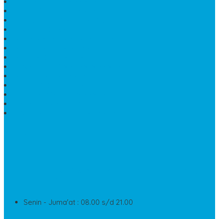
TEMPAT TELUR MARMER
PATUNG KUDA MARMER
HARGA KIJING MAKAM GRANIT
NISAN KUBURAN
MEJA MAKAN MARMER KOTAK
MODEL MAKAM MARMER
MAKAM BATU MARMER
PESAN KIJING MAKAM MARMER
MEJA TAMU MARMER
DINDING BATU ALAM
PENJUAL VANDEL MARMER
PAPAN NAMA ONYX
NISAN MODEL CINTA MARMER
SUPPORT
Silahkan Hubungi Customer Service Kami Di Jam Kerja
Dan Layanan Kami
Senin - Juma'at : 08.00 s/d 21.00