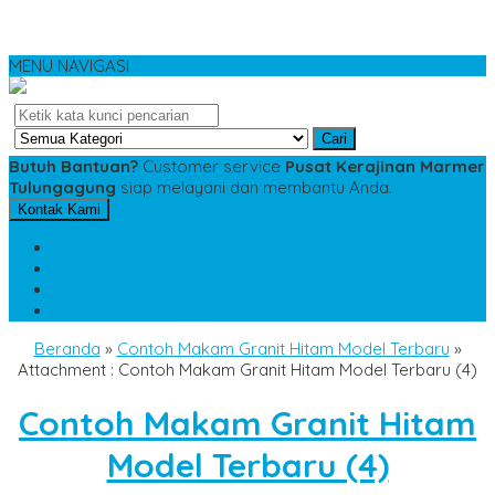
MENU NAVIGASI
Cari
Butuh Bantuan?
Customer service
Pusat Kerajinan Marmer
Tulungagung
siap melayani dan membantu Anda.
Kontak Kami
SMS
081234975533
TELP
085784343885
WA
085784343885
pesananmarmer@gmail.com
Beranda
»
Contoh Makam Granit Hitam Model Terbaru
»
Attachment : Contoh Makam Granit Hitam Model Terbaru (4)
Contoh Makam Granit Hitam
Model Terbaru (4)