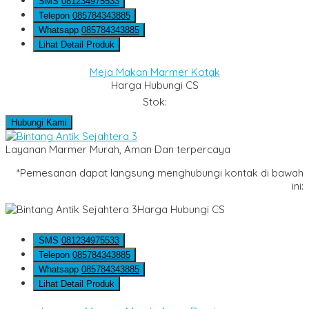
SMS
081234975533
Telepon
085784343885
Whatsapp
085784343885
Lihat Detail Produk
Meja Makan Marmer Kotak
Harga Hubungi CS
Stok:
Hubungi Kami
Layanan Marmer Murah, Aman Dan terpercaya
*Pemesanan dapat langsung menghubungi kontak di bawah
ini:
Harga Hubungi CS
SMS
081234975533
Telepon
085784343885
Whatsapp
085784343885
Lihat Detail Produk