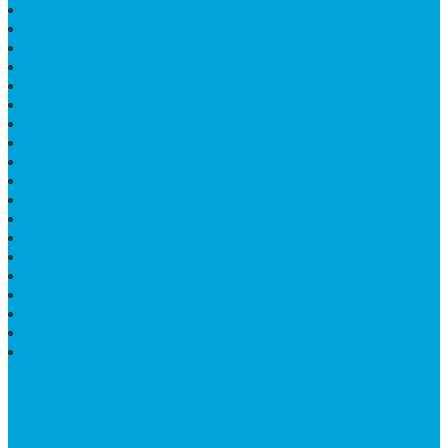
MEJA MAKAN MARMER
PAPAN NAMA SEKOLAH GRANIT
MEJA TAMU MARMER
BAHAN PLAKAT MARMER
BATHUP BATU MARMER
JUAL MAKAM MARMER
PRASASTI PERESMIAN
KIJING MAKAM
LANTAI MARMER TULUNGAGUNG
MARMER UJUNG PANDANG
MODEL KIJING MAKAM MARMER
HARGA MARMER IMPORT PER M2
KIJING MAKAM GRANIT
BONGPAY GRANIT
WASTAFEL BATU ALAM MURAH
PRASASTI PERESMIAN
KIJING KUBURAN KRISTEN
KIJING MARMER TULUNGAGUNG
BATU NISAN MARMER
TENTANG KAMI