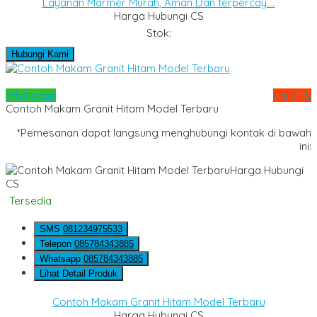
Layanan Marmer Murah, Aman Dan terpercay....
Harga Hubungi CS
Stok:
Hubungi Kami
Whatsapp
via SMS
Contoh Makam Granit Hitam Model Terbaru
*Pemesanan dapat langsung menghubungi kontak di bawah
ini:
Harga Hubungi
CS
Tersedia
SMS
081234975533
Telepon
085784343885
Whatsapp
085784343885
Lihat Detail Produk
Contoh Makam Granit Hitam Model Terbaru
Harga Hubungi CS