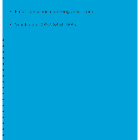
Email : pesananmarmer@gmail.com
Whatsapp : 0857-8434-3885
PAPAN NAMA MARMER MURAH
WASTAFEL BATU FOSIL
LANTAI MARMER TULUNGAGUNG
MODEL KIJING MAKAM MARMER
PRASASTI PAPAN NAMA MARMER
BATU NISAN KRISTEN MARMER
VAS BUNGA DARI MARMER
KIJING MAKAM GRANIT
NISAN KRISTEN
NISAN GRANIT DAN MARMER
TEMPAT PULPEN MEJA KANTOR
MAKAM DOMPALAN BATU KALI
LUMPANG MARMER
JUAL TEMPAT SABUN
CEPUK BATU ONYX
TEMPAT ABU JENAZAH
MEJA KURSI TAMAN