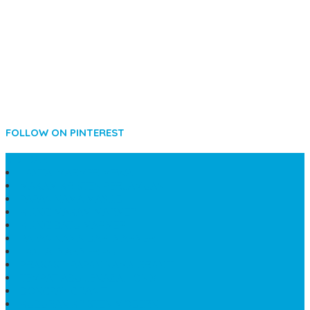
FOLLOW ON PINTEREST
SIDEBAR
LANTAI MARMER MEWAH
MAKAM KRISTEN PERJAMUAN
PAPAN NAMA MASJID
KIJING MAKAM MARMER
KIJING BATU MARMER
PAPAN NAMA DARI MARMER
LANTAI MARMER PUTIH
PRASASTI PAPAN NAMA GRANIT
TEMPAT ABU JENAZAH ONIX
BONGPAY GRANIT
KUBURAN KRISTEN MODERN