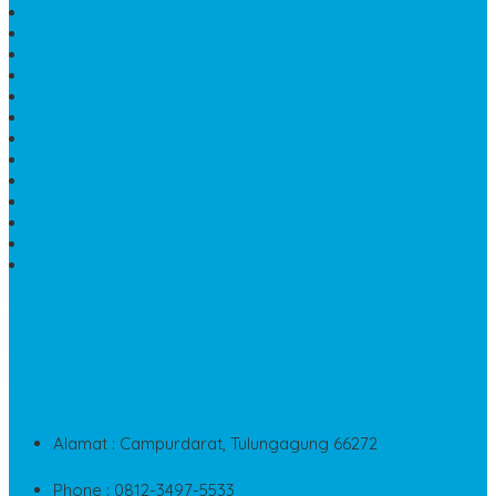
MEJA TAMU MARMER OVAL
MODEL MAKAM ISLAM
MAKAM KRISTEN
MAKAM BATU GRANIT
JUAL MAKAM MARMER
MAKAM BAYI KRISTEN
HARGA MEJA BATU ONYX
KIJING MARMER
PATUNG NAGA ONIX
MAKAM MARMER
PLAKAT MARMER MURAH
MAKAM KRISTEN GRANIT
AIR MANCUR MARMER
CONTACT INFO
Jika Anda Merasa Kesulitan Untuk Menghubungi Customer
Service Kami, Anda Bisa Langsung Menghubungi Pusat
Layanan Dan Keluhan Customer Di Contact Di Bawah Ini
Alamat : Campurdarat, Tulungagung 66272
Phone : 0812-3497-5533