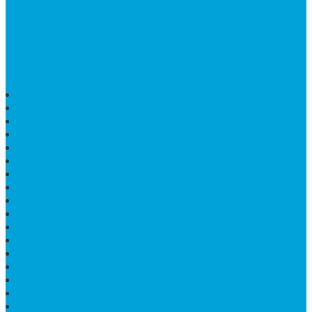
Bintang Antik Sejahtera
merupakan situs online pengrajin
marmer yang tergabung dalam Group Bintang Antik
Sejahtera layanan yang terpercaya sejak tahun 2009
dan terdapat lebih dari 50 orang pengrajin yang memiliki
keahlian tersendiri dibidang pengolahan marmer.
HARGA PUSARA MAKAM BATU MARMER
TEMPAT ABU MARMER TERBAIK
PATUNG NAGA ONIX
BATU NISAN KOTAK
LANTAI MARMER MOTIF
PAPAN CATUR MARMER
KURSI MAKAN BULAT MARMER
PAPAN NAMA GRANIT
JUAL TEMPAT SHAMPO MARMER
MEJA BATU FOSIL
MEJA UJUNG PANDANG
KIJING MAKAM KRISTEN
MEJA MAKAN MARMER HITAM
MAKAM NASRANI
HIOLO TEMPAT DUPA
HARGA BODY MAKAM
HARGA LANTAI ONYX