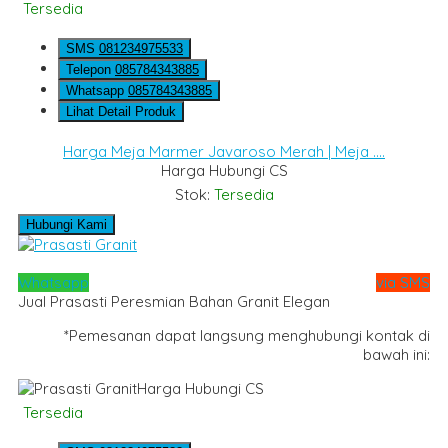
Tersedia
SMS
081234975533
Telepon
085784343885
Whatsapp
085784343885
Lihat Detail Produk
Harga Meja Marmer Javaroso Merah | Meja ....
Harga Hubungi CS
Stok:
Tersedia
Hubungi Kami
Whatsapp
via SMS
Jual Prasasti Peresmian Bahan Granit Elegan
*Pemesanan dapat langsung menghubungi kontak di
bawah ini:
Harga Hubungi CS
Tersedia