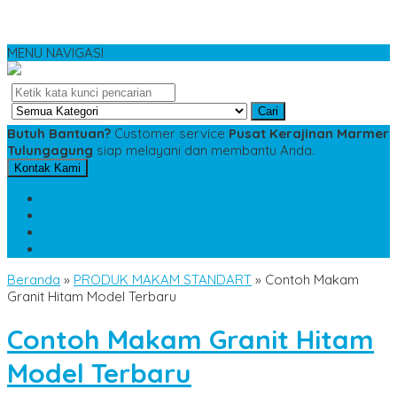
MENU NAVIGASI
Cari
Butuh Bantuan?
Customer service
Pusat Kerajinan Marmer
Tulungagung
siap melayani dan membantu Anda.
Kontak Kami
SMS
081234975533
TELP
085784343885
WA
085784343885
pesananmarmer@gmail.com
Beranda
»
PRODUK MAKAM STANDART
»
Contoh Makam
Granit Hitam Model Terbaru
Contoh Makam Granit Hitam
Model Terbaru