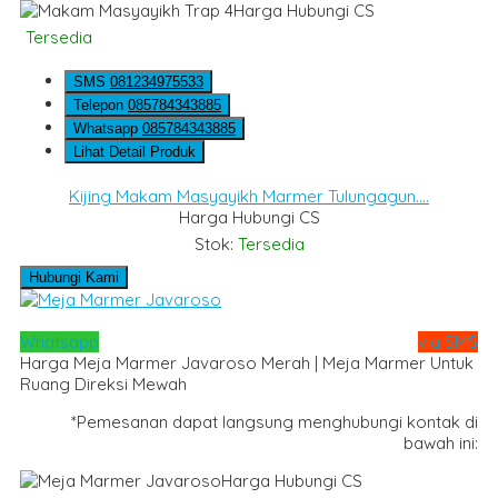
Harga Hubungi CS
Tersedia
SMS
081234975533
Telepon
085784343885
Whatsapp
085784343885
Lihat Detail Produk
Kijing Makam Masyayikh Marmer Tulungagun....
Harga Hubungi CS
Stok:
Tersedia
Hubungi Kami
Whatsapp
via SMS
Harga Meja Marmer Javaroso Merah | Meja Marmer Untuk
Ruang Direksi Mewah
*Pemesanan dapat langsung menghubungi kontak di
bawah ini:
Harga Hubungi CS