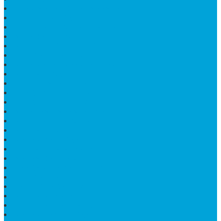
KURSI MAKAN BULAT MARMER
PAPAN NAMA GRANIT
JUAL TEMPAT SHAMPO MARMER
MEJA BATU FOSIL
MEJA UJUNG PANDANG
KIJING MAKAM KRISTEN
MEJA MAKAN MARMER HITAM
MAKAM NASRANI
HIOLO TEMPAT DUPA
HARGA BODY MAKAM
HARGA LANTAI ONYX
MEJA TAMU MARMER OVAL
MODEL MAKAM ISLAM
MAKAM KRISTEN
MAKAM BATU GRANIT
JUAL MAKAM MARMER
MAKAM BAYI KRISTEN
HARGA MEJA BATU ONYX
KIJING MARMER
PATUNG NAGA ONIX
MAKAM MARMER
PLAKAT MARMER MURAH
MAKAM KRISTEN GRANIT