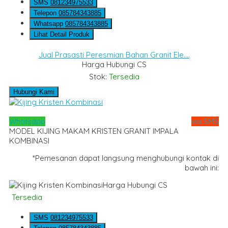
SMS
081234975533
Telepon
085784343885
Whatsapp
085784343885
Lihat Detail Produk
Jual Prasasti Peresmian Bahan Granit Ele....
Harga Hubungi CS
Stok:
Tersedia
Hubungi Kami
Whatsapp
via SMS
MODEL KIJING MAKAM KRISTEN GRANIT IMPALA
KOMBINASI
*Pemesanan dapat langsung menghubungi kontak di
bawah ini:
Harga Hubungi CS
Tersedia
SMS
081234975533