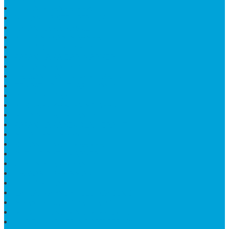
LANTAI MARMER MEWAH
MAKAM KRISTEN PERJAMUAN
PAPAN NAMA MASJID
KIJING MAKAM MARMER
KIJING BATU MARMER
PAPAN NAMA DARI MARMER
LANTAI MARMER PUTIH
PRASASTI PAPAN NAMA GRANIT
TEMPAT ABU JENAZAH ONIX
BONGPAY GRANIT
KUBURAN KRISTEN MODERN
MEJA MAKAN MARMER
PAPAN NAMA SEKOLAH GRANIT
MEJA TAMU MARMER
BAHAN PLAKAT MARMER
BATHUP BATU MARMER
JUAL MAKAM MARMER
PRASASTI PERESMIAN
KIJING MAKAM
LANTAI MARMER TULUNGAGUNG
MARMER UJUNG PANDANG
MODEL KIJING MAKAM MARMER
HARGA MARMER IMPORT PER M2