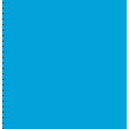
VAS BUNGA DARI MARMER
KIJING MAKAM GRANIT
NISAN KRISTEN
NISAN GRANIT DAN MARMER
TEMPAT PULPEN MEJA KANTOR
MAKAM DOMPALAN BATU KALI
LUMPANG MARMER
JUAL TEMPAT SABUN
CEPUK BATU ONYX
TEMPAT ABU JENAZAH
MEJA KURSI TAMAN
TEMPAT TELUR MARMER
PATUNG KUDA MARMER
HARGA KIJING MAKAM GRANIT
NISAN KUBURAN
MEJA MAKAN MARMER KOTAK
MODEL MAKAM MARMER
MAKAM BATU MARMER
PESAN KIJING MAKAM MARMER
MEJA TAMU MARMER
DINDING BATU ALAM
PENJUAL VANDEL MARMER
PAPAN NAMA ONYX
NISAN MODEL CINTA MARMER