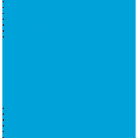
KIJING MAKAM GRANIT
BONGPAY GRANIT
WASTAFEL BATU ALAM MURAH
PRASASTI PERESMIAN
KIJING KUBURAN KRISTEN
KIJING MARMER TULUNGAGUNG
BATU NISAN MARMER
TENTANG KAMI
Bintang Antik Sejahtera
merupakan situs online pengrajin
marmer yang tergabung dalam Group Bintang Antik
Sejahtera layanan yang terpercaya sejak tahun 2009
dan terdapat lebih dari 50 orang pengrajin yang memiliki
keahlian tersendiri dibidang pengolahan marmer.
HARGA PUSARA MAKAM BATU MARMER
TEMPAT ABU MARMER TERBAIK
PATUNG NAGA ONIX
BATU NISAN KOTAK
LANTAI MARMER MOTIF
PAPAN CATUR MARMER