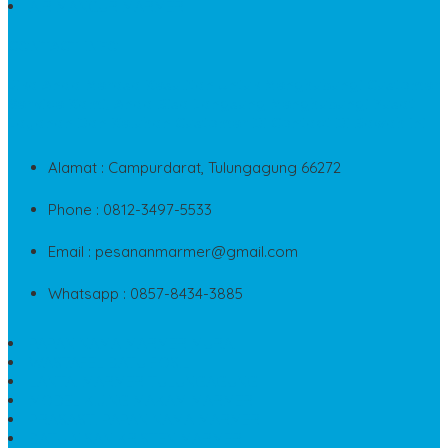
AIR MANCUR MARMER
CONTACT INFO
Jika Anda Merasa Kesulitan Untuk Menghubungi Customer
Service Kami, Anda Bisa Langsung Menghubungi Pusat
Layanan Dan Keluhan Customer Di Contact Di Bawah Ini
Alamat : Campurdarat, Tulungagung 66272
Phone : 0812-3497-5533
Email : pesananmarmer@gmail.com
Whatsapp : 0857-8434-3885
PAPAN NAMA MARMER MURAH
WASTAFEL BATU FOSIL
LANTAI MARMER TULUNGAGUNG
MODEL KIJING MAKAM MARMER
PRASASTI PAPAN NAMA MARMER
BATU NISAN KRISTEN MARMER