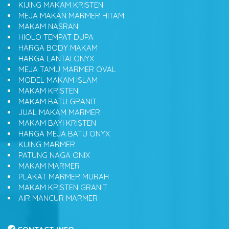
KIJING MAKAM KRISTEN
MEJA MAKAN MARMER HITAM
MAKAM NASRANI
HIOLO TEMPAT DUPA
HARGA BODY MAKAM
HARGA LANTAI ONYX
MEJA TAMU MARMER OVAL
MODEL MAKAM ISLAM
MAKAM KRISTEN
MAKAM BATU GRANIT
JUAL MAKAM MARMER
MAKAM BAYI KRISTEN
HARGA MEJA BATU ONYX
KIJING MARMER
PATUNG NAGA ONIX
MAKAM MARMER
PLAKAT MARMER MURAH
MAKAM KRISTEN GRANIT
AIR MANCUR MARMER