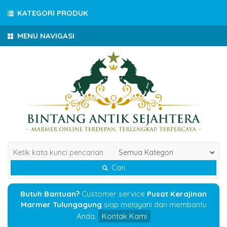
KATEGORI PRODUK
MENU NAVIGASI
Cari
Butuh Bantuan?
Customer service
Pusat Kerajinan
Marmer Tulungagung
siap melayani dan membantu
Anda.
Kontak Kami