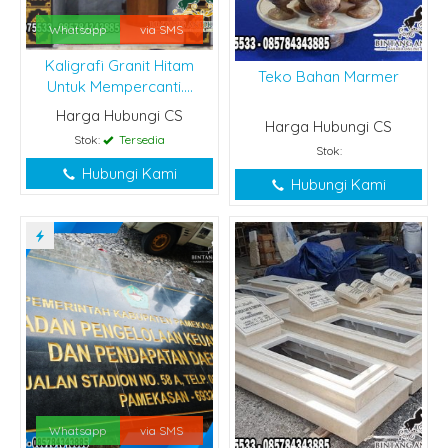
Whatsapp
via SMS
Kaligrafi Granit Hitam
Teko Bahan Marmer
Untuk Mempercanti....
Harga Hubungi CS
Harga Hubungi CS
Stok:
Tersedia
Stok:
Hubungi Kami
Hubungi Kami
Whatsapp
via SMS