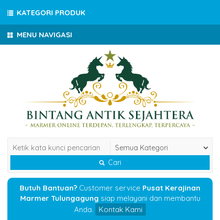
KATEGORI PRODUK
MENU NAVIGASI
Cari
Butuh Bantuan?
Customer service
Pusat Kerajinan
Marmer Tulungagung
siap melayani dan membantu
Anda.
Kontak Kami