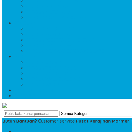
PRODUK MEJA DAN KURSI
PRODUK MIX LOGAM
PRODUK MOTIF INLAY
PRODUK NISAN-TOMBSTONE
PRODUK 4
PRODUK PARQUETE MOZAIK
PRODUK PATUNG DAN RELIEF
PRODUK PEDESTAL DAN BATHUP
PRODUK PEN HOLDER
PRODUK PRASASTI DAN NAMEBOARD
PRODUK 5
PRODUK SOUVENIR
PRODUK TROPHY PIALA
PRODUK VANDEL DAN PLAKAT
PRODUK WALL CLAUDING
PRODUK WASTAFEL
KATALOG PRODUK
DAFTAR ISI
Butuh Bantuan?
Customer service
Pusat Kerajinan Marmer
SMS
081234975533