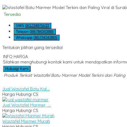
Tersedia
SMS
081234975533
Telepon
085784343885
Whatsapp
085784343885
Tentukan pilihan yang tersedia!
INFO HARGA
Silahkan menghubungi kontak kami untuk mendapatkan informas
Hubungi Kami
Produk Terkait Wastafel Batu Marmer Model Terkini dan Paling 
Jual Wastafel Batu Kal....
Harga Hubungi CS
Jual Wastafel Marmer, ....
Harga Hubungi CS
Wastafel Marmer Murah
Harga Hubungi CS