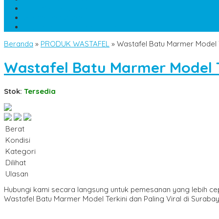
TELP
085784343885
WA
085784343885
pesananmarmer@gmail.com
Beranda
»
PRODUK WASTAFEL
»
Wastafel Batu Marmer Model Te
Wastafel Batu Marmer Model Te
Stok:
Tersedia
Berat
Kondisi
Kategori
Dilihat
Ulasan
Hubungi kami secara langsung untuk pemesanan yang lebih ce
Wastafel Batu Marmer Model Terkini dan Paling Viral di Suraba