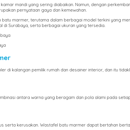
 kamar mandi yang sering diabaikan. Namun, dengan perkemban
erupakan pernyataan gaya dan kemewahan.
h batu marmer, terutama dalam berbagai model terkini yang menj
ral di Surabaya, serta berbagai ukuran yang tersedia.
aya
rmer
ler di kalangan pemilik rumah dan desainer interior, dan itu ti
Kombinasi antara warna yang beragam dan pola alami pada seti
s serta kerusakan. Wastafel batu marmer dapat bertahan bert