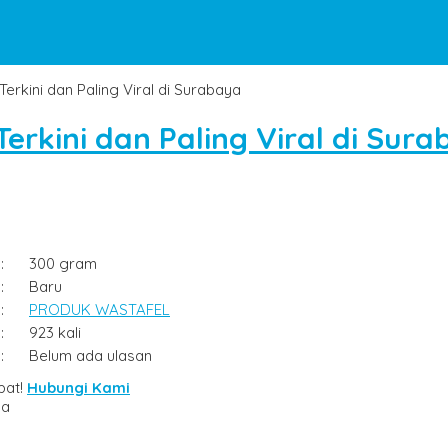
rkini dan Paling Viral di Surabaya
rkini dan Paling Viral di Sur
:
300 gram
:
Baru
:
PRODUK WASTAFEL
:
923 kali
:
Belum ada ulasan
pat!
Hubungi Kami
ya