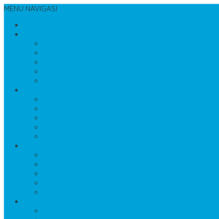
MENU NAVIGASI
BERANDA
INFORMASI
TENTANG KAMI
CARA PEMESANAN
KONTAK KAMI
LOKASI KAMI
COMPANY PROFIL
PRODUK 1
PRODUK ANEKA TERASO
PRODUK BATU FOSIL
PRODUK BATU KALI
PRODUK BATU SIKAT
PRODUK KERAJINAN
PRODUK 2
PRODUK LANTAI DAN DINDING
PRODUK LIST BEVEL
PRODUK MAKAM MEWAH
PRODUK MAKAM STANDART
PRODUK MARMER BAKAR
PRODUK 3
PRODUK MATERIAL BANGUNAN