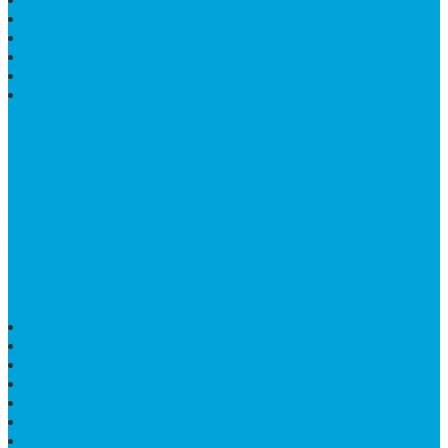
BONGPAY GRANIT
WASTAFEL BATU ALAM MURAH
PRASASTI PERESMIAN
KIJING KUBURAN KRISTEN
KIJING MARMER TULUNGAGUNG
BATU NISAN MARMER
TENTANG KAMI
Bintang Antik Sejahtera
merupakan situs online pengrajin
marmer yang tergabung dalam Group Bintang Antik
Sejahtera layanan yang terpercaya sejak tahun 2009
dan terdapat lebih dari 50 orang pengrajin yang memiliki
keahlian tersendiri dibidang pengolahan marmer.
HARGA PUSARA MAKAM BATU MARMER
TEMPAT ABU MARMER TERBAIK
PATUNG NAGA ONIX
BATU NISAN KOTAK
LANTAI MARMER MOTIF
PAPAN CATUR MARMER
KURSI MAKAN BULAT MARMER