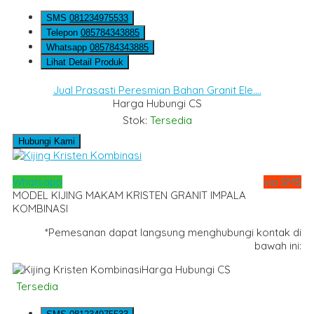
SMS
081234975533
Telepon
085784343885
Whatsapp
085784343885
Lihat Detail Produk
Jual Prasasti Peresmian Bahan Granit Ele....
Harga Hubungi CS
Stok:
Tersedia
Hubungi Kami
Whatsapp
via SMS
MODEL KIJING MAKAM KRISTEN GRANIT IMPALA
KOMBINASI
*Pemesanan dapat langsung menghubungi kontak di
bawah ini:
Harga Hubungi CS
Tersedia