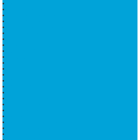
MAKAM KRISTEN PERJAMUAN
PAPAN NAMA MASJID
KIJING MAKAM MARMER
KIJING BATU MARMER
PAPAN NAMA DARI MARMER
LANTAI MARMER PUTIH
PRASASTI PAPAN NAMA GRANIT
TEMPAT ABU JENAZAH ONIX
BONGPAY GRANIT
KUBURAN KRISTEN MODERN
MEJA MAKAN MARMER
PAPAN NAMA SEKOLAH GRANIT
MEJA TAMU MARMER
BAHAN PLAKAT MARMER
BATHUP BATU MARMER
JUAL MAKAM MARMER
PRASASTI PERESMIAN
KIJING MAKAM
LANTAI MARMER TULUNGAGUNG
MARMER UJUNG PANDANG
MODEL KIJING MAKAM MARMER
HARGA MARMER IMPORT PER M2
KIJING MAKAM GRANIT