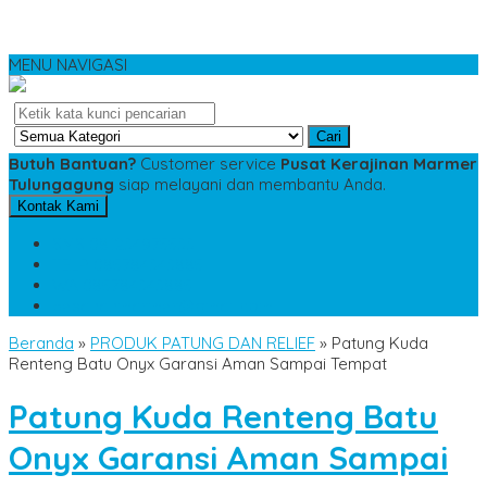
MENU NAVIGASI
Cari
Butuh Bantuan?
Customer service
Pusat Kerajinan Marmer
Tulungagung
siap melayani dan membantu Anda.
Kontak Kami
SMS
081234975533
TELP
085784343885
WA
085784343885
pesananmarmer@gmail.com
Beranda
»
PRODUK PATUNG DAN RELIEF
»
Patung Kuda
Renteng Batu Onyx Garansi Aman Sampai Tempat
Patung Kuda Renteng Batu
Onyx Garansi Aman Sampai