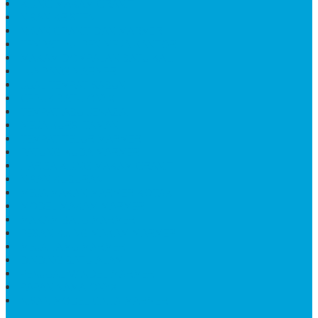
KIJING MAKAM GRANIT
NISAN KRISTEN
NISAN GRANIT DAN MARMER
TEMPAT PULPEN MEJA KANTOR
MAKAM DOMPALAN BATU KALI
LUMPANG MARMER
JUAL TEMPAT SABUN
CEPUK BATU ONYX
TEMPAT ABU JENAZAH
MEJA KURSI TAMAN
TEMPAT TELUR MARMER
PATUNG KUDA MARMER
HARGA KIJING MAKAM GRANIT
NISAN KUBURAN
MEJA MAKAN MARMER KOTAK
MODEL MAKAM MARMER
MAKAM BATU MARMER
PESAN KIJING MAKAM MARMER
MEJA TAMU MARMER
DINDING BATU ALAM
PENJUAL VANDEL MARMER
PAPAN NAMA ONYX
NISAN MODEL CINTA MARMER