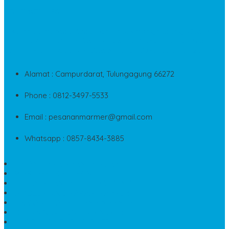
CONTACT INFO
Jika Anda Merasa Kesulitan Untuk Menghubungi Customer
Service Kami, Anda Bisa Langsung Menghubungi Pusat
Layanan Dan Keluhan Customer Di Contact Di Bawah Ini
Alamat : Campurdarat, Tulungagung 66272
Phone : 0812-3497-5533
Email : pesananmarmer@gmail.com
Whatsapp : 0857-8434-3885
PAPAN NAMA MARMER MURAH
WASTAFEL BATU FOSIL
LANTAI MARMER TULUNGAGUNG
MODEL KIJING MAKAM MARMER
PRASASTI PAPAN NAMA MARMER
BATU NISAN KRISTEN MARMER
VAS BUNGA DARI MARMER