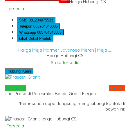
Harga Hubungi CS
Tersedia
SMS
081234975533
Telepon
085784343885
Whatsapp
085784343885
Lihat Detail Produk
Harga Meja Marmer Javaroso Merah | Meja ....
Harga Hubungi CS
Stok:
Tersedia
Hubungi Kami
Whatsapp
via SMS
Jual Prasasti Peresmian Bahan Granit Elegan
*Pemesanan dapat langsung menghubungi kontak di
bawah ini:
Harga Hubungi CS
Tersedia