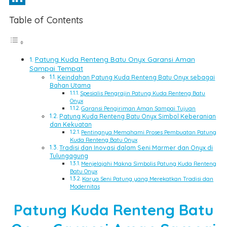
LinkedIn
Table of Contents
Patung Kuda Renteng Batu Onyx Garansi Aman
Sampai Tempat
Keindahan Patung Kuda Renteng Batu Onyx sebagai
Bahan Utama
Spesialis Pengrajin Patung Kuda Renteng Batu
Onyx
Garansi Pengiriman Aman Sampai Tujuan
Patung Kuda Renteng Batu Onyx Simbol Keberanian
dan Kekuatan
Pentingnya Memahami Proses Pembuatan Patung
Kuda Renteng Batu Onyx
Tradisi dan Inovasi dalam Seni Marmer dan Onyx di
Tulungagung
Menjelajahi Makna Simbolis Patung Kuda Renteng
Batu Onyx
Karya Seni Patung yang Merekatkan Tradisi dan
Modernitas
Patung Kuda Renteng Batu