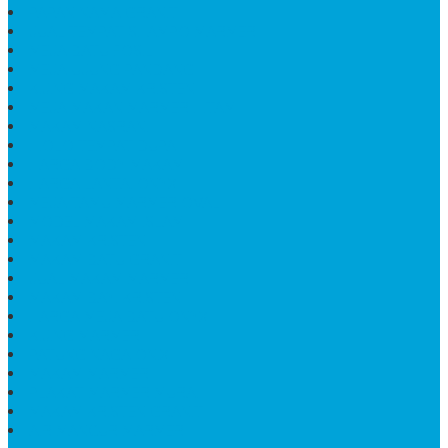
PAPAN NAMA GRANIT
JUAL TEMPAT SHAMPO MARMER
MEJA BATU FOSIL
MEJA UJUNG PANDANG
KIJING MAKAM KRISTEN
MEJA MAKAN MARMER HITAM
MAKAM NASRANI
HIOLO TEMPAT DUPA
HARGA BODY MAKAM
HARGA LANTAI ONYX
MEJA TAMU MARMER OVAL
MODEL MAKAM ISLAM
MAKAM KRISTEN
MAKAM BATU GRANIT
JUAL MAKAM MARMER
MAKAM BAYI KRISTEN
HARGA MEJA BATU ONYX
KIJING MARMER
PATUNG NAGA ONIX
MAKAM MARMER
PLAKAT MARMER MURAH
MAKAM KRISTEN GRANIT
AIR MANCUR MARMER