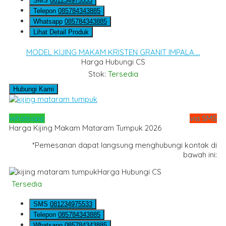
SMS
081234975533
Telepon
085784343885
Whatsapp
085784343885
Lihat Detail Produk
MODEL KIJING MAKAM KRISTEN GRANIT IMPALA....
Harga Hubungi CS
Stok:
Tersedia
Hubungi Kami
Whatsapp
via SMS
Harga Kijing Makam Mataram Tumpuk 2026
*Pemesanan dapat langsung menghubungi kontak di
bawah ini:
Harga Hubungi CS
Tersedia
SMS
081234975533
Telepon
085784343885
Whatsapp
085784343885