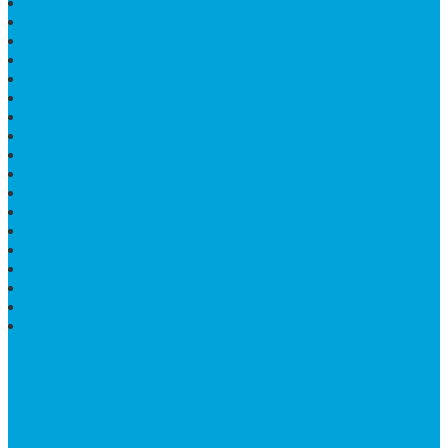
LUMPANG MARMER
JUAL TEMPAT SABUN
CEPUK BATU ONYX
TEMPAT ABU JENAZAH
MEJA KURSI TAMAN
TEMPAT TELUR MARMER
PATUNG KUDA MARMER
HARGA KIJING MAKAM GRANIT
NISAN KUBURAN
MEJA MAKAN MARMER KOTAK
MODEL MAKAM MARMER
MAKAM BATU MARMER
PESAN KIJING MAKAM MARMER
MEJA TAMU MARMER
DINDING BATU ALAM
PENJUAL VANDEL MARMER
PAPAN NAMA ONYX
NISAN MODEL CINTA MARMER
SUPPORT
Silahkan Hubungi Customer Service Kami Di Jam Kerja