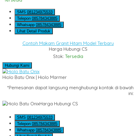
SMS
081234975533
Telepon
085784343885
Whatsapp
085784343885
Lihat Detail Produk
Contoh Makam Granit Hitam Model Terbaru
Harga Hubungi CS
Stok:
Tersedia
Hubungi Kami
Hiolo Batu Onix | Hiolo Marmer
*Pemesanan dapat langsung menghubungi kontak di bawah
ini:
Harga Hubungi CS
SMS
081234975533
Telepon
085784343885
Whatsapp
085784343885