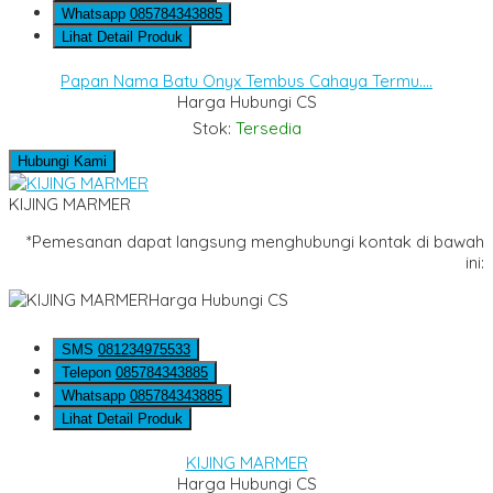
Whatsapp
085784343885
Lihat Detail Produk
Papan Nama Batu Onyx Tembus Cahaya Termu....
Harga Hubungi CS
Stok:
Tersedia
Hubungi Kami
KIJING MARMER
*Pemesanan dapat langsung menghubungi kontak di bawah
ini:
Harga Hubungi CS
SMS
081234975533
Telepon
085784343885
Whatsapp
085784343885
Lihat Detail Produk
KIJING MARMER
Harga Hubungi CS