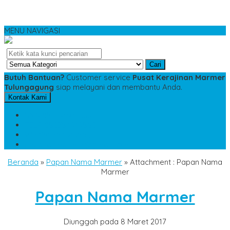
MENU NAVIGASI
Cari
Butuh Bantuan?
Customer service
Pusat Kerajinan Marmer
Tulungagung
siap melayani dan membantu Anda.
Kontak Kami
SMS
081234975533
TELP
085784343885
WA
085784343885
pesananmarmer@gmail.com
Beranda
»
Papan Nama Marmer
» Attachment : Papan Nama
Marmer
Papan Nama Marmer
Diunggah pada 8 Maret 2017