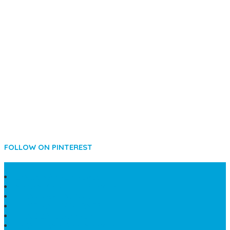
FOLLOW ON PINTEREST
SIDEBAR
LANTAI MARMER MEWAH
MAKAM KRISTEN PERJAMUAN
PAPAN NAMA MASJID
KIJING MAKAM MARMER
KIJING BATU MARMER
PAPAN NAMA DARI MARMER