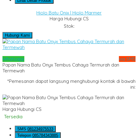
Lihat Detail Produk
Hiolo Batu Onix | Hiolo Marmer
Harga Hubungi CS
Stok:
Hubungi Kami
Whatsapp
via SMS
Papan Nama Batu Onyx Tembus Cahaya Termurah dan
Termewah
*Pemesanan dapat langsung menghubungi kontak di bawah
ini:
Harga Hubungi CS
Tersedia
SMS
081234975533
Telepon
085784343885