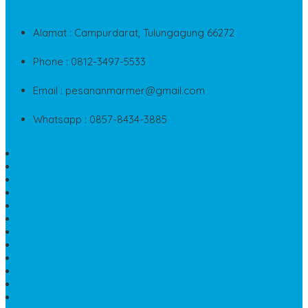
Layanan Dan Keluhan Customer Di Contact Di Bawah Ini
Alamat : Campurdarat, Tulungagung 66272
Phone : 0812-3497-5533
Email : pesananmarmer@gmail.com
Whatsapp : 0857-8434-3885
PAPAN NAMA MARMER MURAH
WASTAFEL BATU FOSIL
LANTAI MARMER TULUNGAGUNG
MODEL KIJING MAKAM MARMER
PRASASTI PAPAN NAMA MARMER
BATU NISAN KRISTEN MARMER
VAS BUNGA DARI MARMER
KIJING MAKAM GRANIT
NISAN KRISTEN
NISAN GRANIT DAN MARMER
TEMPAT PULPEN MEJA KANTOR
MAKAM DOMPALAN BATU KALI