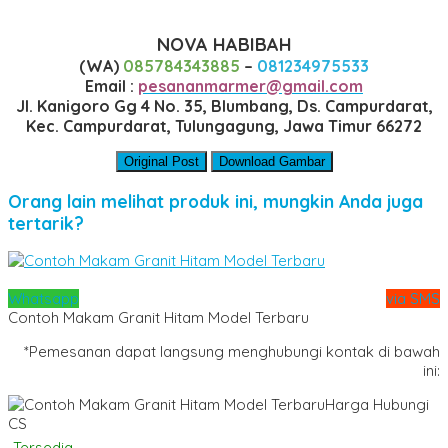
NOVA HABIBAH
(WA)
085784343885
–
081234975533
Email :
pesananmarmer@gmail.com
Jl. Kanigoro Gg 4 No. 35, Blumbang, Ds. Campurdarat,
Kec. Campurdarat, Tulungagung, Jawa Timur 66272
Original Post
Download Gambar
Orang lain melihat produk ini, mungkin Anda juga
tertarik?
Whatsapp
via SMS
Contoh Makam Granit Hitam Model Terbaru
*Pemesanan dapat langsung menghubungi kontak di bawah
ini:
Harga Hubungi
CS
Tersedia