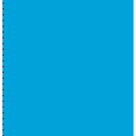
LANTAI MARMER PUTIH
PRASASTI PAPAN NAMA GRANIT
TEMPAT ABU JENAZAH ONIX
BONGPAY GRANIT
KUBURAN KRISTEN MODERN
MEJA MAKAN MARMER
PAPAN NAMA SEKOLAH GRANIT
MEJA TAMU MARMER
BAHAN PLAKAT MARMER
BATHUP BATU MARMER
JUAL MAKAM MARMER
PRASASTI PERESMIAN
KIJING MAKAM
LANTAI MARMER TULUNGAGUNG
MARMER UJUNG PANDANG
MODEL KIJING MAKAM MARMER
HARGA MARMER IMPORT PER M2
KIJING MAKAM GRANIT
BONGPAY GRANIT
WASTAFEL BATU ALAM MURAH
PRASASTI PERESMIAN
KIJING KUBURAN KRISTEN
KIJING MARMER TULUNGAGUNG
BATU NISAN MARMER