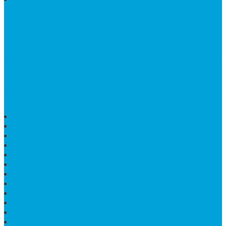
TENTANG KAMI
Bintang Antik Sejahtera
merupakan situs online pengrajin
marmer yang tergabung dalam Group Bintang Antik
Sejahtera layanan yang terpercaya sejak tahun 2009
dan terdapat lebih dari 50 orang pengrajin yang memiliki
keahlian tersendiri dibidang pengolahan marmer.
HARGA PUSARA MAKAM BATU MARMER
TEMPAT ABU MARMER TERBAIK
PATUNG NAGA ONIX
BATU NISAN KOTAK
LANTAI MARMER MOTIF
PAPAN CATUR MARMER
KURSI MAKAN BULAT MARMER
PAPAN NAMA GRANIT
JUAL TEMPAT SHAMPO MARMER
MEJA BATU FOSIL
MEJA UJUNG PANDANG
KIJING MAKAM KRISTEN