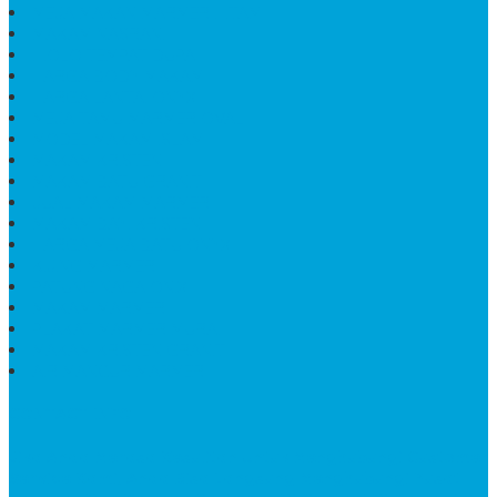
MEJA MAKAN MARMER HITAM
MAKAM NASRANI
HIOLO TEMPAT DUPA
HARGA BODY MAKAM
HARGA LANTAI ONYX
MEJA TAMU MARMER OVAL
MODEL MAKAM ISLAM
MAKAM KRISTEN
MAKAM BATU GRANIT
JUAL MAKAM MARMER
MAKAM BAYI KRISTEN
HARGA MEJA BATU ONYX
KIJING MARMER
PATUNG NAGA ONIX
MAKAM MARMER
PLAKAT MARMER MURAH
MAKAM KRISTEN GRANIT
AIR MANCUR MARMER
CONTACT INFO
Jika Anda Merasa Kesulitan Untuk Menghubungi Customer
Service Kami, Anda Bisa Langsung Menghubungi Pusat