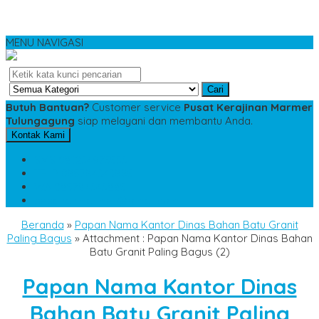
MENU NAVIGASI
Cari
Butuh Bantuan?
Customer service
Pusat Kerajinan Marmer
Tulungagung
siap melayani dan membantu Anda.
Kontak Kami
SMS
081234975533
TELP
085784343885
WA
085784343885
pesananmarmer@gmail.com
Beranda
»
Papan Nama Kantor Dinas Bahan Batu Granit
Paling Bagus
» Attachment : Papan Nama Kantor Dinas Bahan
Batu Granit Paling Bagus (2)
Papan Nama Kantor Dinas
Bahan Batu Granit Paling