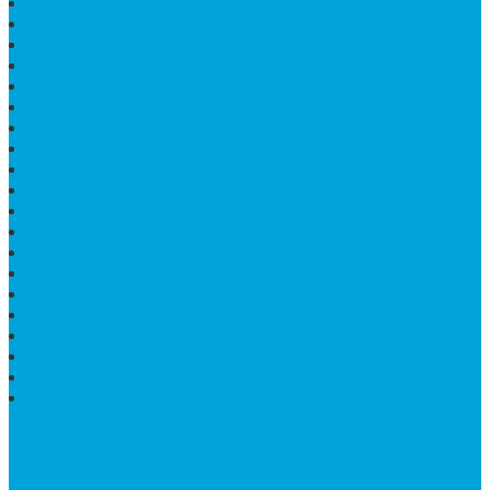
TEMPAT PULPEN MEJA KANTOR
MAKAM DOMPALAN BATU KALI
LUMPANG MARMER
JUAL TEMPAT SABUN
CEPUK BATU ONYX
TEMPAT ABU JENAZAH
MEJA KURSI TAMAN
TEMPAT TELUR MARMER
PATUNG KUDA MARMER
HARGA KIJING MAKAM GRANIT
NISAN KUBURAN
MEJA MAKAN MARMER KOTAK
MODEL MAKAM MARMER
MAKAM BATU MARMER
PESAN KIJING MAKAM MARMER
MEJA TAMU MARMER
DINDING BATU ALAM
PENJUAL VANDEL MARMER
PAPAN NAMA ONYX
NISAN MODEL CINTA MARMER
SUPPORT