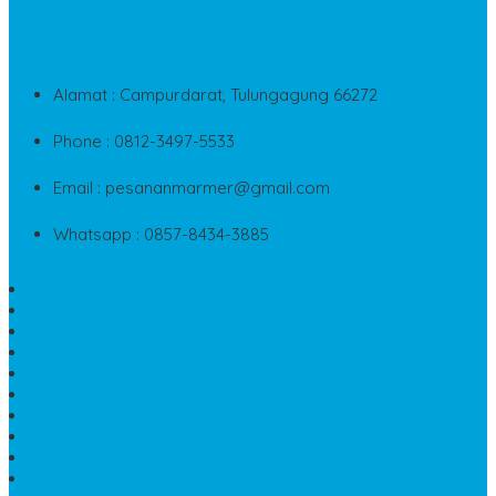
Jika Anda Merasa Kesulitan Untuk Menghubungi Customer
Service Kami, Anda Bisa Langsung Menghubungi Pusat
Layanan Dan Keluhan Customer Di Contact Di Bawah Ini
Alamat : Campurdarat, Tulungagung 66272
Phone : 0812-3497-5533
Email : pesananmarmer@gmail.com
Whatsapp : 0857-8434-3885
PAPAN NAMA MARMER MURAH
WASTAFEL BATU FOSIL
LANTAI MARMER TULUNGAGUNG
MODEL KIJING MAKAM MARMER
PRASASTI PAPAN NAMA MARMER
BATU NISAN KRISTEN MARMER
VAS BUNGA DARI MARMER
KIJING MAKAM GRANIT
NISAN KRISTEN
NISAN GRANIT DAN MARMER