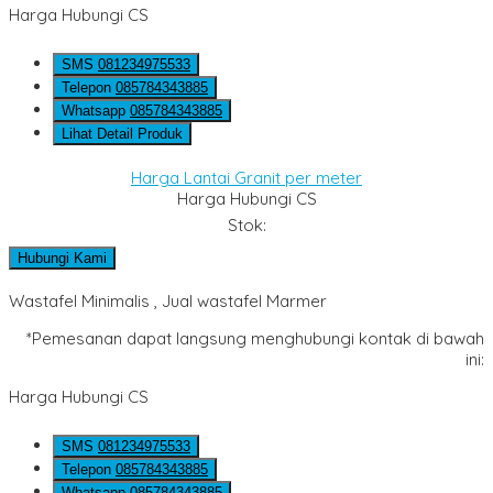
Harga Hubungi CS
SMS
081234975533
Telepon
085784343885
Whatsapp
085784343885
Lihat Detail Produk
Harga Lantai Granit per meter
Harga Hubungi CS
Stok:
Hubungi Kami
Wastafel Minimalis , Jual wastafel Marmer
*Pemesanan dapat langsung menghubungi kontak di bawah
ini:
Harga Hubungi CS
SMS
081234975533
Telepon
085784343885
Whatsapp
085784343885