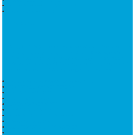
KIJING MARMER TULUNGAGUNG
BATU NISAN MARMER
TENTANG KAMI
Bintang Antik Sejahtera
merupakan situs online pengrajin
marmer yang tergabung dalam Group Bintang Antik
Sejahtera layanan yang terpercaya sejak tahun 2009
dan terdapat lebih dari 50 orang pengrajin yang memiliki
keahlian tersendiri dibidang pengolahan marmer.
HARGA PUSARA MAKAM BATU MARMER
TEMPAT ABU MARMER TERBAIK
PATUNG NAGA ONIX
BATU NISAN KOTAK
LANTAI MARMER MOTIF
PAPAN CATUR MARMER
KURSI MAKAN BULAT MARMER
PAPAN NAMA GRANIT
JUAL TEMPAT SHAMPO MARMER
MEJA BATU FOSIL