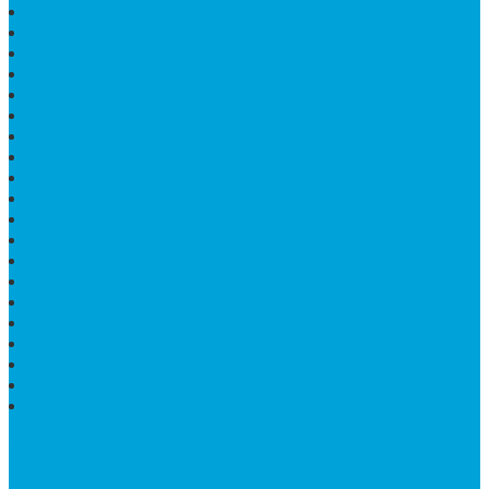
MEJA UJUNG PANDANG
KIJING MAKAM KRISTEN
MEJA MAKAN MARMER HITAM
MAKAM NASRANI
HIOLO TEMPAT DUPA
HARGA BODY MAKAM
HARGA LANTAI ONYX
MEJA TAMU MARMER OVAL
MODEL MAKAM ISLAM
MAKAM KRISTEN
MAKAM BATU GRANIT
JUAL MAKAM MARMER
MAKAM BAYI KRISTEN
HARGA MEJA BATU ONYX
KIJING MARMER
PATUNG NAGA ONIX
MAKAM MARMER
PLAKAT MARMER MURAH
MAKAM KRISTEN GRANIT
AIR MANCUR MARMER
CONTACT INFO