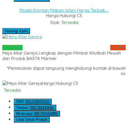
Model Kijingan Makam Islam Harga Terbaik....
Harga Hubungi CS
Stok:
Tersedia
Hubungi Kami
Whatsapp
via SMS
Meja Altar Gereja Lengkap dengan Mimbar Khutbah Mewah
dari Produk BASTA Marmer
*Pemesanan dapat langsung menghubungi kontak di bawah
ini:
Harga Hubungi CS
Tersedia
SMS
081234975533
Telepon
085784343885
Whatsapp
085784343885
Lihat Detail Produk