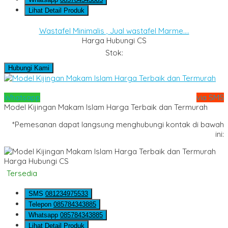
Lihat Detail Produk
Wastafel Minimalis , Jual wastafel Marme....
Harga Hubungi CS
Stok:
Hubungi Kami
Whatsapp
via SMS
Model Kijingan Makam Islam Harga Terbaik dan Termurah
*Pemesanan dapat langsung menghubungi kontak di bawah
ini:
Harga Hubungi CS
Tersedia
SMS
081234975533
Telepon
085784343885
Whatsapp
085784343885
Lihat Detail Produk