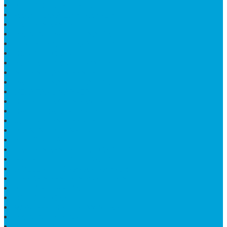
KIJING BATU MARMER
PAPAN NAMA DARI MARMER
LANTAI MARMER PUTIH
PRASASTI PAPAN NAMA GRANIT
TEMPAT ABU JENAZAH ONIX
BONGPAY GRANIT
KUBURAN KRISTEN MODERN
MEJA MAKAN MARMER
PAPAN NAMA SEKOLAH GRANIT
MEJA TAMU MARMER
BAHAN PLAKAT MARMER
BATHUP BATU MARMER
JUAL MAKAM MARMER
PRASASTI PERESMIAN
KIJING MAKAM
LANTAI MARMER TULUNGAGUNG
MARMER UJUNG PANDANG
MODEL KIJING MAKAM MARMER
HARGA MARMER IMPORT PER M2
KIJING MAKAM GRANIT
BONGPAY GRANIT
WASTAFEL BATU ALAM MURAH
PRASASTI PERESMIAN
KIJING KUBURAN KRISTEN