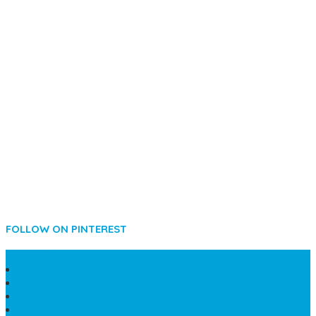
FOLLOW ON PINTEREST
SIDEBAR
LANTAI MARMER MEWAH
MAKAM KRISTEN PERJAMUAN
PAPAN NAMA MASJID
KIJING MAKAM MARMER