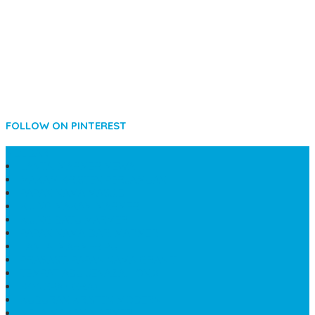
FOLLOW ON PINTEREST
SIDEBAR
LANTAI MARMER MEWAH
MAKAM KRISTEN PERJAMUAN
PAPAN NAMA MASJID
KIJING MAKAM MARMER
KIJING BATU MARMER
PAPAN NAMA DARI MARMER
LANTAI MARMER PUTIH
PRASASTI PAPAN NAMA GRANIT
TEMPAT ABU JENAZAH ONIX
BONGPAY GRANIT
KUBURAN KRISTEN MODERN
MEJA MAKAN MARMER