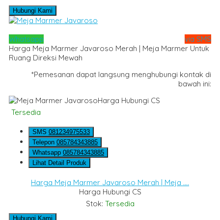
Hubungi Kami
Whatsapp
via SMS
Harga Meja Marmer Javaroso Merah | Meja Marmer Untuk
Ruang Direksi Mewah
*Pemesanan dapat langsung menghubungi kontak di
bawah ini:
Harga Hubungi CS
Tersedia
SMS
081234975533
Telepon
085784343885
Whatsapp
085784343885
Lihat Detail Produk
Harga Meja Marmer Javaroso Merah | Meja ....
Harga Hubungi CS
Stok:
Tersedia
Hubungi Kami