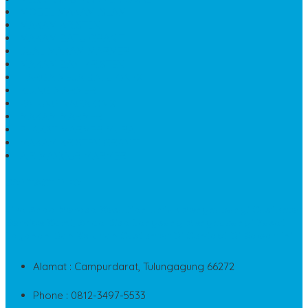
MODEL MAKAM ISLAM
MAKAM KRISTEN
MAKAM BATU GRANIT
JUAL MAKAM MARMER
MAKAM BAYI KRISTEN
HARGA MEJA BATU ONYX
KIJING MARMER
PATUNG NAGA ONIX
MAKAM MARMER
PLAKAT MARMER MURAH
MAKAM KRISTEN GRANIT
AIR MANCUR MARMER
CONTACT INFO
Jika Anda Merasa Kesulitan Untuk Menghubungi Customer
Service Kami, Anda Bisa Langsung Menghubungi Pusat
Layanan Dan Keluhan Customer Di Contact Di Bawah Ini
Alamat : Campurdarat, Tulungagung 66272
Phone : 0812-3497-5533