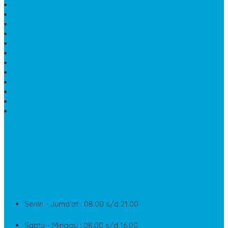
PATUNG KUDA MARMER
HARGA KIJING MAKAM GRANIT
NISAN KUBURAN
MEJA MAKAN MARMER KOTAK
MODEL MAKAM MARMER
MAKAM BATU MARMER
PESAN KIJING MAKAM MARMER
MEJA TAMU MARMER
DINDING BATU ALAM
PENJUAL VANDEL MARMER
PAPAN NAMA ONYX
NISAN MODEL CINTA MARMER
SUPPORT
Silahkan Hubungi Customer Service Kami Di Jam Kerja
Dan Layanan Kami
Senin - Juma'at : 08.00 s/d 21.00
Sabtu - Minggu : 08.00 s/d 16.00