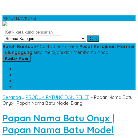
MENU NAVIGASI
Cari
Butuh Bantuan?
Customer service
Pusat Kerajinan Marmer
Tulungagung
siap melayani dan membantu Anda.
Kontak Kami
SMS
081234975533
TELP
085784343885
WA
085784343885
pesananmarmer@gmail.com
Beranda
»
PRODUK PATUNG DAN RELIEF
»
Papan Nama Batu
Onyx | Papan Nama Batu Model Elang
Papan Nama Batu Onyx |
Papan Nama Batu Model