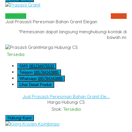
Whatsapp
via SMS
Jual Prasasti Peresmian Bahan Granit Elegan
*Pemesanan dapat langsung menghubungi kontak di
bawah ini:
Harga Hubungi CS
Tersedia
SMS
081234975533
Telepon
085784343885
Whatsapp
085784343885
Lihat Detail Produk
Jual Prasasti Peresmian Bahan Granit Ele....
Harga Hubungi CS
Stok:
Tersedia
Hubungi Kami