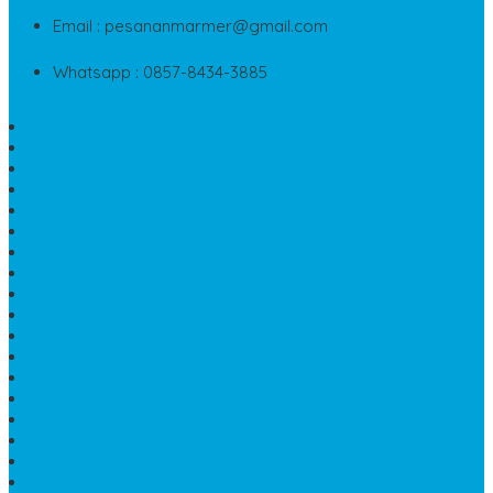
Email : pesananmarmer@gmail.com
Whatsapp : 0857-8434-3885
PAPAN NAMA MARMER MURAH
WASTAFEL BATU FOSIL
LANTAI MARMER TULUNGAGUNG
MODEL KIJING MAKAM MARMER
PRASASTI PAPAN NAMA MARMER
BATU NISAN KRISTEN MARMER
VAS BUNGA DARI MARMER
KIJING MAKAM GRANIT
NISAN KRISTEN
NISAN GRANIT DAN MARMER
TEMPAT PULPEN MEJA KANTOR
MAKAM DOMPALAN BATU KALI
LUMPANG MARMER
JUAL TEMPAT SABUN
CEPUK BATU ONYX
TEMPAT ABU JENAZAH
MEJA KURSI TAMAN
TEMPAT TELUR MARMER