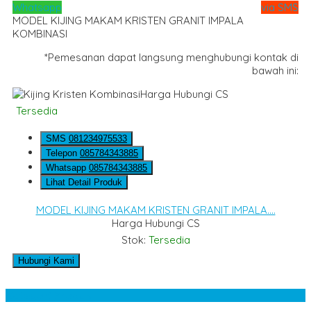
Whatsapp
via SMS
MODEL KIJING MAKAM KRISTEN GRANIT IMPALA
KOMBINASI
*Pemesanan dapat langsung menghubungi kontak di
bawah ini:
Harga Hubungi CS
Tersedia
SMS
081234975533
Telepon
085784343885
Whatsapp
085784343885
Lihat Detail Produk
MODEL KIJING MAKAM KRISTEN GRANIT IMPALA....
Harga Hubungi CS
Stok:
Tersedia
Hubungi Kami
Kategori Produk