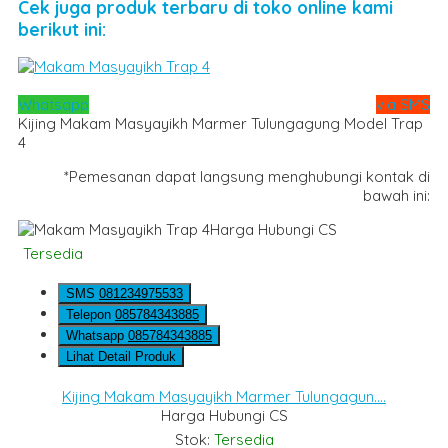
Cek juga produk terbaru di toko online kami
berikut ini:
Whatsapp
via SMS
Kijing Makam Masyayikh Marmer Tulungagung Model Trap
4
*Pemesanan dapat langsung menghubungi kontak di
bawah ini:
Harga Hubungi CS
Tersedia
SMS
081234975533
Telepon
085784343885
Whatsapp
085784343885
Lihat Detail Produk
Kijing Makam Masyayikh Marmer Tulungagun....
Harga Hubungi CS
Stok:
Tersedia