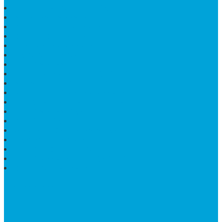
PAPAN NAMA SEKOLAH GRANIT
MEJA TAMU MARMER
BAHAN PLAKAT MARMER
BATHUP BATU MARMER
JUAL MAKAM MARMER
PRASASTI PERESMIAN
KIJING MAKAM
LANTAI MARMER TULUNGAGUNG
MARMER UJUNG PANDANG
MODEL KIJING MAKAM MARMER
HARGA MARMER IMPORT PER M2
KIJING MAKAM GRANIT
BONGPAY GRANIT
WASTAFEL BATU ALAM MURAH
PRASASTI PERESMIAN
KIJING KUBURAN KRISTEN
KIJING MARMER TULUNGAGUNG
BATU NISAN MARMER
TENTANG KAMI