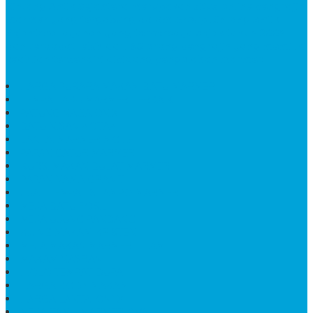
Bintang Antik Sejahtera
merupakan situs online pengrajin
marmer yang tergabung dalam Group Bintang Antik
Sejahtera layanan yang terpercaya sejak tahun 2009
dan terdapat lebih dari 50 orang pengrajin yang memiliki
keahlian tersendiri dibidang pengolahan marmer.
HARGA PUSARA MAKAM BATU MARMER
TEMPAT ABU MARMER TERBAIK
PATUNG NAGA ONIX
BATU NISAN KOTAK
LANTAI MARMER MOTIF
PAPAN CATUR MARMER
KURSI MAKAN BULAT MARMER
PAPAN NAMA GRANIT
JUAL TEMPAT SHAMPO MARMER
MEJA BATU FOSIL
MEJA UJUNG PANDANG
KIJING MAKAM KRISTEN
MEJA MAKAN MARMER HITAM
MAKAM NASRANI
HIOLO TEMPAT DUPA
HARGA BODY MAKAM
HARGA LANTAI ONYX
MEJA TAMU MARMER OVAL