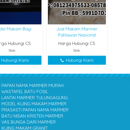
del Makam Bayi
Jual Makam Marmer
Pahlawan Nasional
rga Hubungi CS
Harga Hubungi CS
Stok:
Stok:
Hubungi Kami
Hubungi Kami
PAPAN NAMA MARMER MURAH
WASTAFEL BATU FOSIL
LANTAI MARMER TULUNGAGUNG
MODEL KIJING MAKAM MARMER
PRASASTI PAPAN NAMA MARMER
BATU NISAN KRISTEN MARMER
VAS BUNGA DARI MARMER
KIJING MAKAM GRANIT