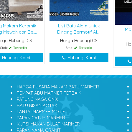
ng Makam Keramik
List Batu Alam Untuk
Mo
ng Mewah dan Be....
Dinding Bermotif Al....
rga Hubungi CS
Harga Hubungi CS
Ha
Stok:
Tersedia
Stok:
Tersedia
Hubungi Kami
Hubungi Kami
HARGA PUSARA MAKAM BATU MARMER
TEMPAT ABU MARMER TERBAIK
PATUNG NAGA ONIX
BATU NISAN KOTAK
LANTAI MARMER MOTIF
PAPAN CATUR MARMER
KURSI MAKAN BULAT MARMER
PAPAN NAMA GRANIT