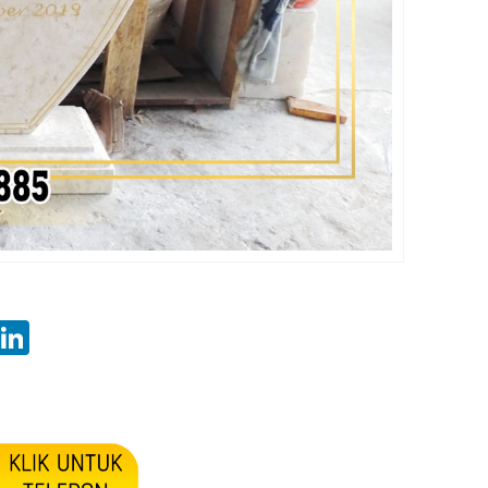
k
r
atsApp
Pinterest
LinkedIn