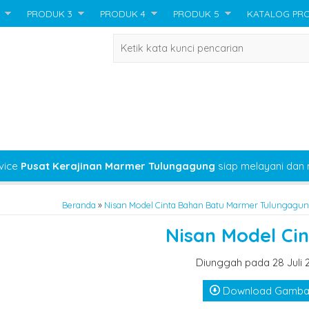
PRODUK 3
PRODUK 4
PRODUK 5
KATALOG PR
vice
Pusat Kerajinan Marmer Tulungagung
siap melayani dan
Beranda
»
Nisan Model Cinta Bahan Batu Marmer Tulungagu
Nisan Model Cin
Diunggah pada 28 Juli 
Download Gamba