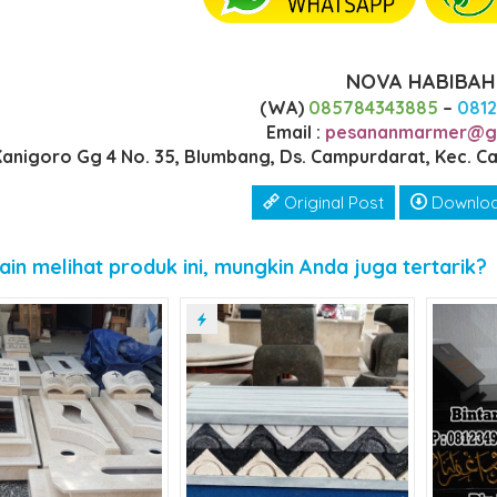
NOVA HABIBAH
(WA)
085784343885
–
081
Email :
pesananmarmer@g
 Kanigoro Gg 4 No. 35, Blumbang, Ds. Campurdarat, Kec. 
Original Post
Downlo
ain melihat produk ini, mungkin Anda juga tertarik?