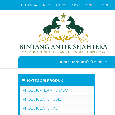
BERANDA
INFORMASI
PRODUK 1
PRODUK 2
Butuh Bantuan?
Customer ser
KATEGORI PRODUK
PRODUK ANEKA TERASO
PRODUK BATU FOSIL
PRODUK BATU KALI