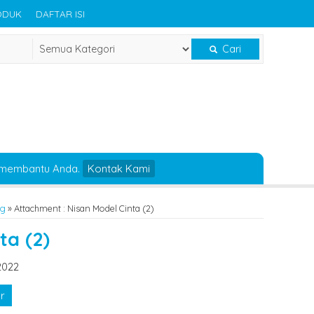
ODUK
DAFTAR ISI
Cari
 membantu Anda.
Kontak Kami
ng
» Attachment : Nisan Model Cinta (2)
ta (2)
2022
r