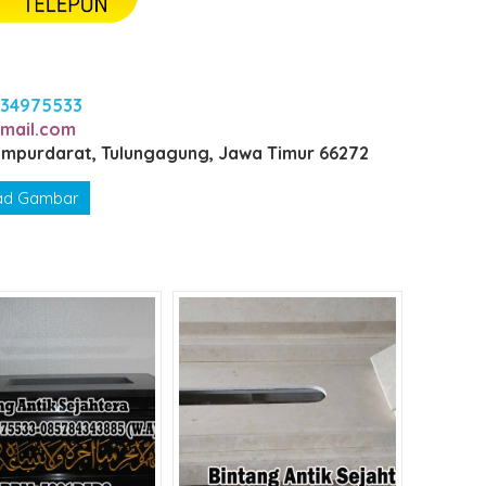
234975533
mail.com
Campurdarat, Tulungagung, Jawa Timur 66272
ad Gambar