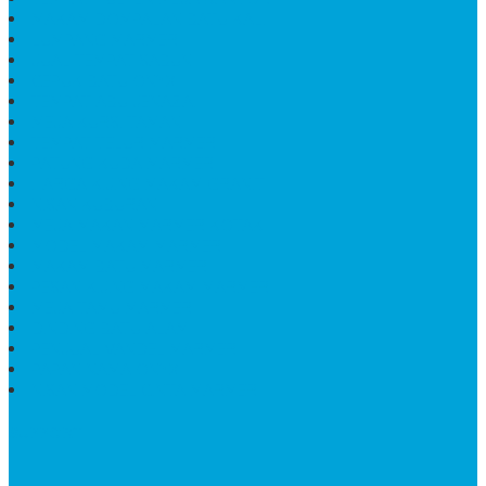
MAKAM DOMPALAN BATU KALI
LUMPANG MARMER
JUAL TEMPAT SABUN
CEPUK BATU ONYX
TEMPAT ABU JENAZAH
MEJA KURSI TAMAN
TEMPAT TELUR MARMER
PATUNG KUDA MARMER
HARGA KIJING MAKAM GRANIT
NISAN KUBURAN
MEJA MAKAN MARMER KOTAK
MODEL MAKAM MARMER
MAKAM BATU MARMER
PESAN KIJING MAKAM MARMER
MEJA TAMU MARMER
DINDING BATU ALAM
PENJUAL VANDEL MARMER
PAPAN NAMA ONYX
NISAN MODEL CINTA MARMER
SUPPORT