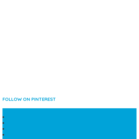
FOLLOW ON PINTEREST
SIDEBAR
LANTAI MARMER MEWAH
MAKAM KRISTEN PERJAMUAN
PAPAN NAMA MASJID
KIJING MAKAM MARMER