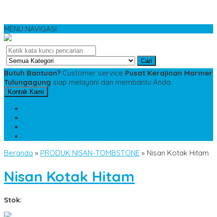
MENU NAVIGASI
Cari
Butuh Bantuan?
Customer service
Pusat Kerajinan Marmer
Tulungagung
siap melayani dan membantu Anda.
Kontak Kami
SMS
081234975533
TELP
085784343885
WA
085784343885
pesananmarmer@gmail.com
Beranda
»
PRODUK NISAN-TOMBSTONE
»
Nisan Kotak Hitam
Nisan Kotak Hitam
Stok: