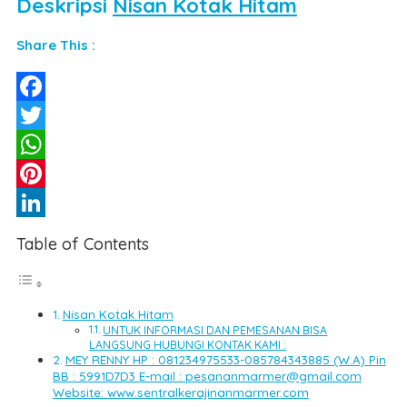
Deskripsi
Nisan Kotak Hitam
Share This :
Facebook
Twitter
WhatsApp
Pinterest
LinkedIn
Table of Contents
Nisan Kotak Hitam
UNTUK INFORMASI DAN PEMESANAN BISA
LANGSUNG HUBUNGI KONTAK KAMI :
MEY RENNY HP : 081234975533-085784343885 (W.A) Pin
BB : 5991D7D3 E-mail : pesananmarmer@gmail.com
Website: www.sentralkerajinanmarmer.com