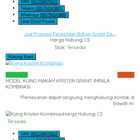
SMS
081234975533
Telepon
085784343885
Whatsapp
085784343885
Lihat Detail Produk
Jual Prasasti Peresmian Bahan Granit Ele....
Harga Hubungi CS
Stok:
Tersedia
Hubungi Kami
Whatsapp
via SMS
MODEL KIJING MAKAM KRISTEN GRANIT IMPALA
KOMBINASI
*Pemesanan dapat langsung menghubungi kontak di
bawah ini:
Harga Hubungi CS
Tersedia
SMS
081234975533