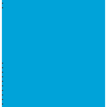
KIJING MARMER TULUNGAGUNG
BATU NISAN MARMER
TENTANG KAMI
Bintang Antik Sejahtera
merupakan situs online pengrajin
marmer yang tergabung dalam Group Bintang Antik
Sejahtera layanan yang terpercaya sejak tahun 2009
dan terdapat lebih dari 50 orang pengrajin yang memiliki
keahlian tersendiri dibidang pengolahan marmer.
HARGA PUSARA MAKAM BATU MARMER
TEMPAT ABU MARMER TERBAIK
PATUNG NAGA ONIX
BATU NISAN KOTAK
LANTAI MARMER MOTIF
PAPAN CATUR MARMER
KURSI MAKAN BULAT MARMER
PAPAN NAMA GRANIT
JUAL TEMPAT SHAMPO MARMER
MEJA BATU FOSIL