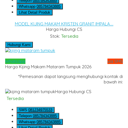
Telepon
085784343885
Whatsapp
085784343885
Lihat Detail Produk
MODEL KIJING MAKAM KRISTEN GRANIT IMPALA....
Harga Hubungi CS
Stok:
Tersedia
Hubungi Kami
Whatsapp
via SMS
Harga Kijing Makam Mataram Tumpuk 2026
*Pemesanan dapat langsung menghubungi kontak di
bawah ini:
Harga Hubungi CS
Tersedia
SMS
081234975533
Telepon
085784343885
Whatsapp
085784343885
Lihat Detail Produk