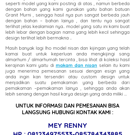
seperti model yang kami posting di atas , namun berbeda
dengan bahan yang kami gunakan yaitu bahan batuan
Granit Murni , seingga hasil nya pun sangat berbeda jauh
dengan bahan – bahan lainya , dan tentu nya sangat
terlihat jelas kealamian nya.. model yang satu ini kami buat
lebih lebar dengan bagian nama yang lebih kecil sehingga
design terlihat lebih bermakna ..
Masih banyak lagi lho model nisan dan kijingan yang telah
kamai buat untuk keperluan anda mengkijingi sang
almarhum / almarhumah tercinta , bisa lihat di koleksi hasil
kerajinan kami yaitu di
makam dan nisan
selain itu kami
juga menerima pemesanan sesuai dengan esign yang
anda ingin kan tersendiri atau custom design untuk
menjadikan suatu pemakaman yang berbeda dari
pemakaman –pemakaman lainya , sehingga anda akan
lebih senang dengan hasil karya design yang anda miliki …
UNTUK INFORMASI DAN PEMESANAN BISA
LANGSUNG HUBUNGI KONTAK KAMI :
MEY RENNY
HP : 081234975533-085784343885