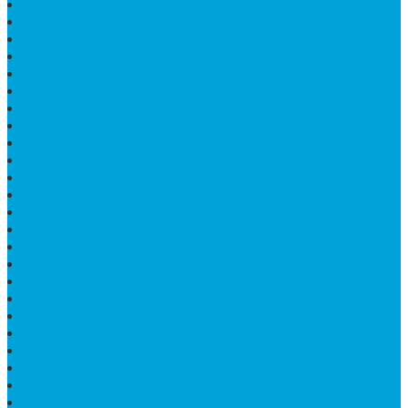
KIJING BATU MARMER
PAPAN NAMA DARI MARMER
LANTAI MARMER PUTIH
PRASASTI PAPAN NAMA GRANIT
TEMPAT ABU JENAZAH ONIX
BONGPAY GRANIT
KUBURAN KRISTEN MODERN
MEJA MAKAN MARMER
PAPAN NAMA SEKOLAH GRANIT
MEJA TAMU MARMER
BAHAN PLAKAT MARMER
BATHUP BATU MARMER
JUAL MAKAM MARMER
PRASASTI PERESMIAN
KIJING MAKAM
LANTAI MARMER TULUNGAGUNG
MARMER UJUNG PANDANG
MODEL KIJING MAKAM MARMER
HARGA MARMER IMPORT PER M2
KIJING MAKAM GRANIT
BONGPAY GRANIT
WASTAFEL BATU ALAM MURAH
PRASASTI PERESMIAN
KIJING KUBURAN KRISTEN