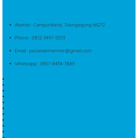
Service Kami, Anda Bisa Langsung Menghubungi Pusat
Layanan Dan Keluhan Customer Di Contact Di Bawah Ini
Alamat : Campurdarat, Tulungagung 66272
Phone : 0812-3497-5533
Email : pesananmarmer@gmail.com
Whatsapp : 0857-8434-3885
PAPAN NAMA MARMER MURAH
WASTAFEL BATU FOSIL
LANTAI MARMER TULUNGAGUNG
MODEL KIJING MAKAM MARMER
PRASASTI PAPAN NAMA MARMER
BATU NISAN KRISTEN MARMER
VAS BUNGA DARI MARMER
KIJING MAKAM GRANIT
NISAN KRISTEN
NISAN GRANIT DAN MARMER
TEMPAT PULPEN MEJA KANTOR