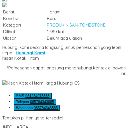
Berat
:
- gram
Kondisi
:
Baru
Kategori
:
PRODUK NISAN-TOMBSTONE
Dilihat
:
1.380 kali
Ulasan
:
Belum ada ulasan
Hubungi kami secara langsung untuk pemesanan yang lebih
cepat!
Hubungi Kami
Nisan Kotak Hitam
*Pemesanan dapat langsung menghubungi kontak di bawah
ini:
Harga Hubungi CS
SMS
081234975533
Telepon
085784343885
Whatsapp
085784343885
Tentukan pilihan yang tersedia!
INFO HARGA