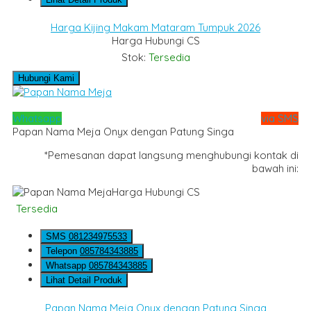
Harga Kijing Makam Mataram Tumpuk 2026
Harga Hubungi CS
Stok:
Tersedia
Hubungi Kami
Whatsapp
via SMS
Papan Nama Meja Onyx dengan Patung Singa
*Pemesanan dapat langsung menghubungi kontak di
bawah ini:
Harga Hubungi CS
Tersedia
SMS
081234975533
Telepon
085784343885
Whatsapp
085784343885
Lihat Detail Produk
Papan Nama Meja Onyx dengan Patung Singa