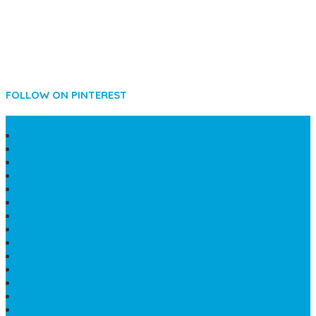
FOLLOW ON PINTEREST
SIDEBAR
LANTAI MARMER MEWAH
MAKAM KRISTEN PERJAMUAN
PAPAN NAMA MASJID
KIJING MAKAM MARMER
KIJING BATU MARMER
PAPAN NAMA DARI MARMER
LANTAI MARMER PUTIH
PRASASTI PAPAN NAMA GRANIT
TEMPAT ABU JENAZAH ONIX
BONGPAY GRANIT
KUBURAN KRISTEN MODERN
MEJA MAKAN MARMER
PAPAN NAMA SEKOLAH GRANIT
MEJA TAMU MARMER