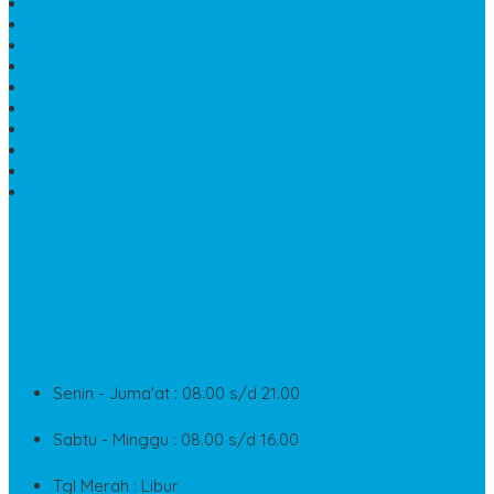
NISAN KUBURAN
MEJA MAKAN MARMER KOTAK
MODEL MAKAM MARMER
MAKAM BATU MARMER
PESAN KIJING MAKAM MARMER
MEJA TAMU MARMER
DINDING BATU ALAM
PENJUAL VANDEL MARMER
PAPAN NAMA ONYX
NISAN MODEL CINTA MARMER
SUPPORT
Silahkan Hubungi Customer Service Kami Di Jam Kerja
Dan Layanan Kami
Senin - Juma'at : 08.00 s/d 21.00
Sabtu - Minggu : 08.00 s/d 16.00
Tgl Merah : Libur