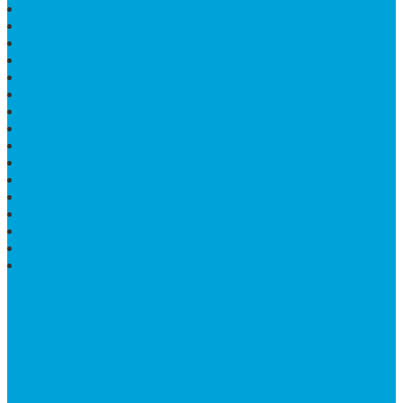
BAHAN PLAKAT MARMER
BATHUP BATU MARMER
JUAL MAKAM MARMER
PRASASTI PERESMIAN
KIJING MAKAM
LANTAI MARMER TULUNGAGUNG
MARMER UJUNG PANDANG
MODEL KIJING MAKAM MARMER
HARGA MARMER IMPORT PER M2
KIJING MAKAM GRANIT
BONGPAY GRANIT
WASTAFEL BATU ALAM MURAH
PRASASTI PERESMIAN
KIJING KUBURAN KRISTEN
KIJING MARMER TULUNGAGUNG
BATU NISAN MARMER
TENTANG KAMI
Bintang Antik Sejahtera
merupakan situs online pengrajin
marmer yang tergabung dalam Group Bintang Antik