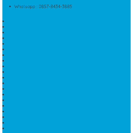
Whatsapp : 0857-8434-3885
PAPAN NAMA MARMER MURAH
WASTAFEL BATU FOSIL
LANTAI MARMER TULUNGAGUNG
MODEL KIJING MAKAM MARMER
PRASASTI PAPAN NAMA MARMER
BATU NISAN KRISTEN MARMER
VAS BUNGA DARI MARMER
KIJING MAKAM GRANIT
NISAN KRISTEN
NISAN GRANIT DAN MARMER
TEMPAT PULPEN MEJA KANTOR
MAKAM DOMPALAN BATU KALI
LUMPANG MARMER
JUAL TEMPAT SABUN
CEPUK BATU ONYX
TEMPAT ABU JENAZAH
MEJA KURSI TAMAN
TEMPAT TELUR MARMER
PATUNG KUDA MARMER
HARGA KIJING MAKAM GRANIT