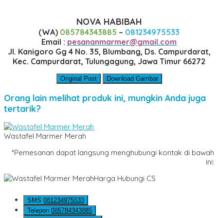
NOVA HABIBAH
(WA)
085784343885
–
081234975533
Email :
pesananmarmer@gmail.com
Jl. Kanigoro Gg 4 No. 35, Blumbang, Ds. Campurdarat,
Kec. Campurdarat, Tulungagung, Jawa Timur 66272
Original Post
Download Gambar
Orang lain melihat produk ini, mungkin Anda juga
tertarik?
Wastafel Marmer Merah
*Pemesanan dapat langsung menghubungi kontak di bawah
ini:
Harga Hubungi CS
SMS
081234975533
Telepon
085784343885