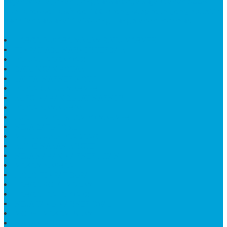
Sejahtera layanan yang terpercaya sejak tahun 2009
dan terdapat lebih dari 50 orang pengrajin yang memiliki
keahlian tersendiri dibidang pengolahan marmer.
HARGA PUSARA MAKAM BATU MARMER
TEMPAT ABU MARMER TERBAIK
PATUNG NAGA ONIX
BATU NISAN KOTAK
LANTAI MARMER MOTIF
PAPAN CATUR MARMER
KURSI MAKAN BULAT MARMER
PAPAN NAMA GRANIT
JUAL TEMPAT SHAMPO MARMER
MEJA BATU FOSIL
MEJA UJUNG PANDANG
KIJING MAKAM KRISTEN
MEJA MAKAN MARMER HITAM
MAKAM NASRANI
HIOLO TEMPAT DUPA
HARGA BODY MAKAM
HARGA LANTAI ONYX
MEJA TAMU MARMER OVAL
MODEL MAKAM ISLAM
MAKAM KRISTEN