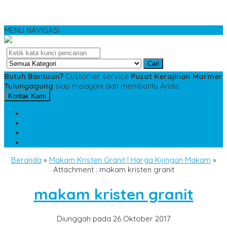
MENU NAVIGASI
Cari
Butuh Bantuan?
Customer service
Pusat Kerajinan Marmer
Tulungagung
siap melayani dan membantu Anda.
Kontak Kami
SMS
081234975533
TELP
085784343885
WA
085784343885
pesananmarmer@gmail.com
Beranda
»
Makam Kristen Granit | Harga Kijingan Makam
»
Attachment : makam kristen granit
makam kristen granit
Diunggah pada 26 Oktober 2017