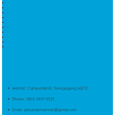
MAKAM BATU GRANIT
JUAL MAKAM MARMER
MAKAM BAYI KRISTEN
HARGA MEJA BATU ONYX
KIJING MARMER
PATUNG NAGA ONIX
MAKAM MARMER
PLAKAT MARMER MURAH
MAKAM KRISTEN GRANIT
AIR MANCUR MARMER
CONTACT INFO
Jika Anda Merasa Kesulitan Untuk Menghubungi Customer
Service Kami, Anda Bisa Langsung Menghubungi Pusat
Layanan Dan Keluhan Customer Di Contact Di Bawah Ini
Alamat : Campurdarat, Tulungagung 66272
Phone : 0812-3497-5533
Email : pesananmarmer@gmail.com