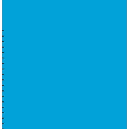
marmer yang tergabung dalam Group Bintang Antik
Sejahtera layanan yang terpercaya sejak tahun 2009
dan terdapat lebih dari 50 orang pengrajin yang memiliki
keahlian tersendiri dibidang pengolahan marmer.
HARGA PUSARA MAKAM BATU MARMER
TEMPAT ABU MARMER TERBAIK
PATUNG NAGA ONIX
BATU NISAN KOTAK
LANTAI MARMER MOTIF
PAPAN CATUR MARMER
KURSI MAKAN BULAT MARMER
PAPAN NAMA GRANIT
JUAL TEMPAT SHAMPO MARMER
MEJA BATU FOSIL
MEJA UJUNG PANDANG
KIJING MAKAM KRISTEN
MEJA MAKAN MARMER HITAM
MAKAM NASRANI
HIOLO TEMPAT DUPA
HARGA BODY MAKAM
HARGA LANTAI ONYX
MEJA TAMU MARMER OVAL