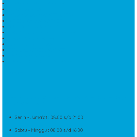
HARGA KIJING MAKAM GRANIT
NISAN KUBURAN
MEJA MAKAN MARMER KOTAK
MODEL MAKAM MARMER
MAKAM BATU MARMER
PESAN KIJING MAKAM MARMER
MEJA TAMU MARMER
DINDING BATU ALAM
PENJUAL VANDEL MARMER
PAPAN NAMA ONYX
NISAN MODEL CINTA MARMER
SUPPORT
Silahkan Hubungi Customer Service Kami Di Jam Kerja
Dan Layanan Kami
Senin - Juma'at : 08.00 s/d 21.00
Sabtu - Minggu : 08.00 s/d 16.00