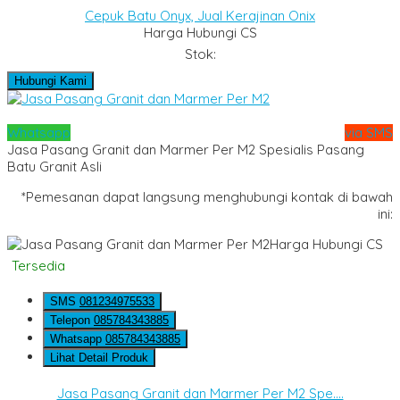
Cepuk Batu Onyx, Jual Kerajinan Onix
Harga Hubungi CS
Stok:
Hubungi Kami
Whatsapp
via SMS
Jasa Pasang Granit dan Marmer Per M2 Spesialis Pasang
Batu Granit Asli
*Pemesanan dapat langsung menghubungi kontak di bawah
ini:
Harga Hubungi CS
Tersedia
SMS
081234975533
Telepon
085784343885
Whatsapp
085784343885
Lihat Detail Produk
Jasa Pasang Granit dan Marmer Per M2 Spe....