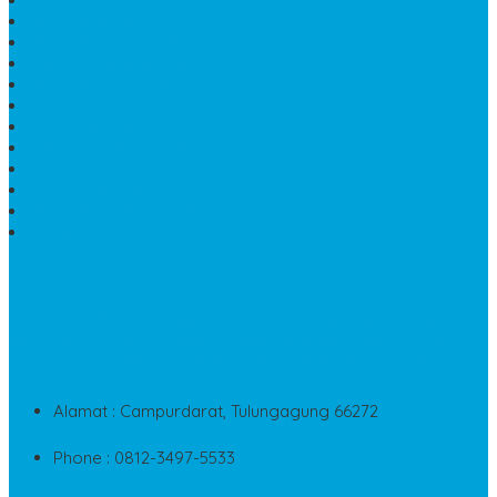
MODEL MAKAM ISLAM
MAKAM KRISTEN
MAKAM BATU GRANIT
JUAL MAKAM MARMER
MAKAM BAYI KRISTEN
HARGA MEJA BATU ONYX
KIJING MARMER
PATUNG NAGA ONIX
MAKAM MARMER
PLAKAT MARMER MURAH
MAKAM KRISTEN GRANIT
AIR MANCUR MARMER
CONTACT INFO
Jika Anda Merasa Kesulitan Untuk Menghubungi Customer
Service Kami, Anda Bisa Langsung Menghubungi Pusat
Layanan Dan Keluhan Customer Di Contact Di Bawah Ini
Alamat : Campurdarat, Tulungagung 66272
Phone : 0812-3497-5533