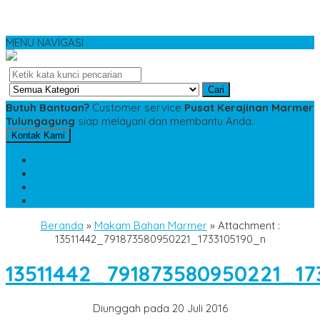
MENU NAVIGASI
Cari
Butuh Bantuan?
Customer service
Pusat Kerajinan Marmer
Tulungagung
siap melayani dan membantu Anda.
Kontak Kami
SMS
081234975533
TELP
085784343885
WA
085784343885
pesananmarmer@gmail.com
Beranda
»
Makam Bahan Marmer
» Attachment :
13511442_791873580950221_1733105190_n
13511442_791873580950221_17
Diunggah pada 20 Juli 2016