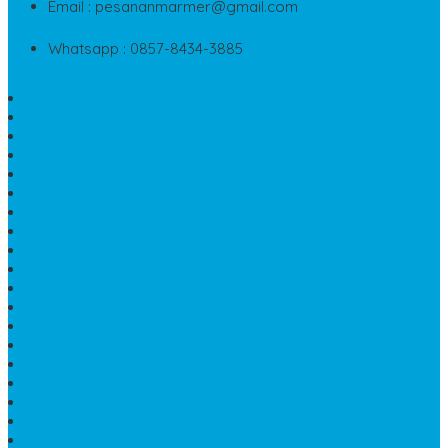
Email : pesananmarmer@gmail.com
Whatsapp : 0857-8434-3885
PAPAN NAMA MARMER MURAH
WASTAFEL BATU FOSIL
LANTAI MARMER TULUNGAGUNG
MODEL KIJING MAKAM MARMER
PRASASTI PAPAN NAMA MARMER
BATU NISAN KRISTEN MARMER
VAS BUNGA DARI MARMER
KIJING MAKAM GRANIT
NISAN KRISTEN
NISAN GRANIT DAN MARMER
TEMPAT PULPEN MEJA KANTOR
MAKAM DOMPALAN BATU KALI
LUMPANG MARMER
JUAL TEMPAT SABUN
CEPUK BATU ONYX
TEMPAT ABU JENAZAH
MEJA KURSI TAMAN
TEMPAT TELUR MARMER
PATUNG KUDA MARMER