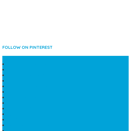
FOLLOW ON PINTEREST
SIDEBAR
LANTAI MARMER MEWAH
MAKAM KRISTEN PERJAMUAN
PAPAN NAMA MASJID
KIJING MAKAM MARMER
KIJING BATU MARMER
PAPAN NAMA DARI MARMER
LANTAI MARMER PUTIH
PRASASTI PAPAN NAMA GRANIT
TEMPAT ABU JENAZAH ONIX
BONGPAY GRANIT
KUBURAN KRISTEN MODERN
MEJA MAKAN MARMER
PAPAN NAMA SEKOLAH GRANIT