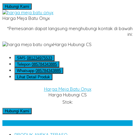
Hubungi Kami
Harga Meja Batu Onyx
*Pemesanan dapat langsung menghubungi kontak di bawah
ini:
Harga Hubungi CS
SMS
081234975533
Telepon
085784343885
Whatsapp
085784343885
Lihat Detail Produk
Harga Meja Batu Onyx
Harga Hubungi CS
Stok:
Hubungi Kami
Kategori Produk
PRODUK ANEKA TERASO