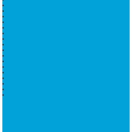
MEJA TAMU MARMER
BAHAN PLAKAT MARMER
BATHUP BATU MARMER
JUAL MAKAM MARMER
PRASASTI PERESMIAN
KIJING MAKAM
LANTAI MARMER TULUNGAGUNG
MARMER UJUNG PANDANG
MODEL KIJING MAKAM MARMER
HARGA MARMER IMPORT PER M2
KIJING MAKAM GRANIT
BONGPAY GRANIT
WASTAFEL BATU ALAM MURAH
PRASASTI PERESMIAN
KIJING KUBURAN KRISTEN
KIJING MARMER TULUNGAGUNG
BATU NISAN MARMER
TENTANG KAMI
Bintang Antik Sejahtera
merupakan situs online pengrajin