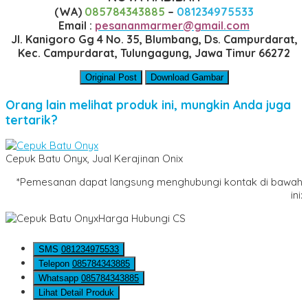
(WA)
085784343885
–
081234975533
Email :
pesananmarmer@gmail.com
Jl. Kanigoro Gg 4 No. 35, Blumbang, Ds. Campurdarat,
Kec. Campurdarat, Tulungagung, Jawa Timur 66272
Original Post
Download Gambar
Orang lain melihat produk ini, mungkin Anda juga
tertarik?
Cepuk Batu Onyx, Jual Kerajinan Onix
*Pemesanan dapat langsung menghubungi kontak di bawah
ini:
Harga Hubungi CS
SMS
081234975533
Telepon
085784343885
Whatsapp
085784343885
Lihat Detail Produk