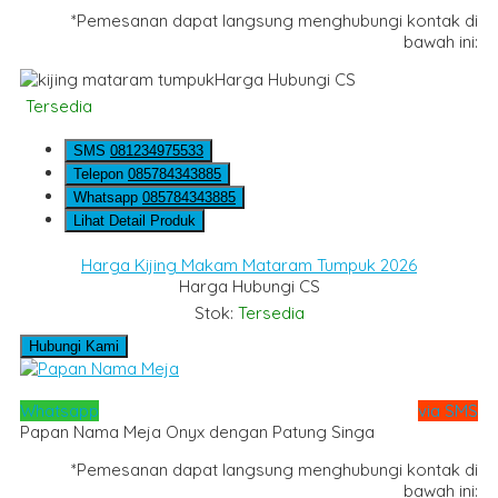
*Pemesanan dapat langsung menghubungi kontak di
bawah ini:
Harga Hubungi CS
Tersedia
SMS
081234975533
Telepon
085784343885
Whatsapp
085784343885
Lihat Detail Produk
Harga Kijing Makam Mataram Tumpuk 2026
Harga Hubungi CS
Stok:
Tersedia
Hubungi Kami
Whatsapp
via SMS
Papan Nama Meja Onyx dengan Patung Singa
*Pemesanan dapat langsung menghubungi kontak di
bawah ini: