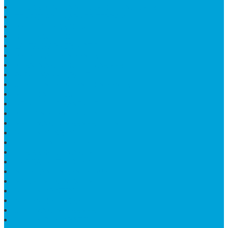
HARGA PUSARA MAKAM BATU MARMER
TEMPAT ABU MARMER TERBAIK
PATUNG NAGA ONIX
BATU NISAN KOTAK
LANTAI MARMER MOTIF
PAPAN CATUR MARMER
KURSI MAKAN BULAT MARMER
PAPAN NAMA GRANIT
JUAL TEMPAT SHAMPO MARMER
MEJA BATU FOSIL
MEJA UJUNG PANDANG
KIJING MAKAM KRISTEN
MEJA MAKAN MARMER HITAM
MAKAM NASRANI
HIOLO TEMPAT DUPA
HARGA BODY MAKAM
HARGA LANTAI ONYX
MEJA TAMU MARMER OVAL
MODEL MAKAM ISLAM
MAKAM KRISTEN
MAKAM BATU GRANIT
JUAL MAKAM MARMER
MAKAM BAYI KRISTEN