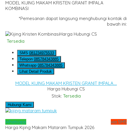
MODEL KIJING MAKAM KRISTEN GRANIT IMPALA
KOMBINASI
*Pemesanan dapat langsung menghubungi kontak di
bawah ini:
Harga Hubungi CS
Tersedia
SMS
081234975533
Telepon
085784343885
Whatsapp
085784343885
Lihat Detail Produk
MODEL KIJING MAKAM KRISTEN GRANIT IMPALA....
Harga Hubungi CS
Stok:
Tersedia
Hubungi Kami
Whatsapp
via SMS
Harga Kijing Makam Mataram Tumpuk 2026