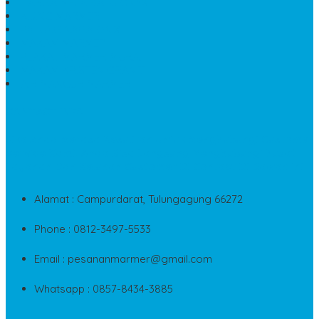
HARGA MEJA BATU ONYX
KIJING MARMER
PATUNG NAGA ONIX
MAKAM MARMER
PLAKAT MARMER MURAH
MAKAM KRISTEN GRANIT
AIR MANCUR MARMER
CONTACT INFO
Jika Anda Merasa Kesulitan Untuk Menghubungi Customer
Service Kami, Anda Bisa Langsung Menghubungi Pusat
Layanan Dan Keluhan Customer Di Contact Di Bawah Ini
Alamat : Campurdarat, Tulungagung 66272
Phone : 0812-3497-5533
Email : pesananmarmer@gmail.com
Whatsapp : 0857-8434-3885