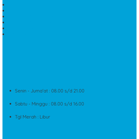
PESAN KIJING MAKAM MARMER
MEJA TAMU MARMER
DINDING BATU ALAM
PENJUAL VANDEL MARMER
PAPAN NAMA ONYX
NISAN MODEL CINTA MARMER
SUPPORT
Silahkan Hubungi Customer Service Kami Di Jam Kerja
Dan Layanan Kami
Senin - Juma'at : 08.00 s/d 21.00
Sabtu - Minggu : 08.00 s/d 16.00
Tgl Merah : Libur
Copyright © BINTANG ANTIK SEJAHTERA 2022 - All Rights
Reserved