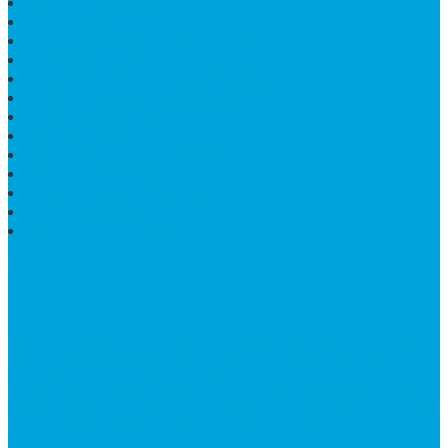
PRASASTI PERESMIAN
KIJING MAKAM
LANTAI MARMER TULUNGAGUNG
MARMER UJUNG PANDANG
MODEL KIJING MAKAM MARMER
HARGA MARMER IMPORT PER M2
KIJING MAKAM GRANIT
BONGPAY GRANIT
WASTAFEL BATU ALAM MURAH
PRASASTI PERESMIAN
KIJING KUBURAN KRISTEN
KIJING MARMER TULUNGAGUNG
BATU NISAN MARMER
TENTANG KAMI
Bintang Antik Sejahtera
merupakan situs online pengrajin
marmer yang tergabung dalam Group Bintang Antik
Sejahtera layanan yang terpercaya sejak tahun 2009
dan terdapat lebih dari 50 orang pengrajin yang memiliki
keahlian tersendiri dibidang pengolahan marmer.