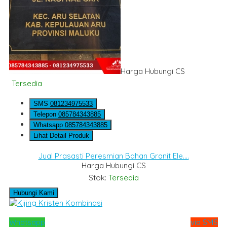
Harga Hubungi CS
Tersedia
SMS
081234975533
Telepon
085784343885
Whatsapp
085784343885
Lihat Detail Produk
Jual Prasasti Peresmian Bahan Granit Ele....
Harga Hubungi CS
Stok:
Tersedia
Hubungi Kami
Whatsapp
via SMS