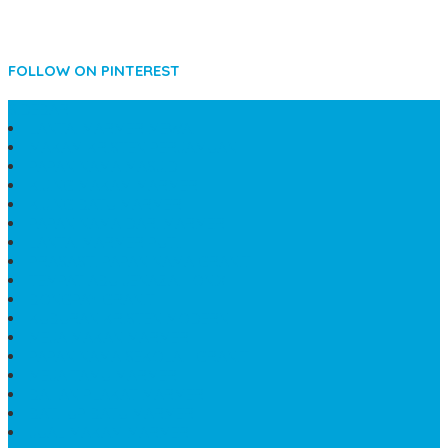
FOLLOW ON PINTEREST
SIDEBAR
LANTAI MARMER MEWAH
MAKAM KRISTEN PERJAMUAN
PAPAN NAMA MASJID
KIJING MAKAM MARMER
KIJING BATU MARMER
PAPAN NAMA DARI MARMER
LANTAI MARMER PUTIH
PRASASTI PAPAN NAMA GRANIT
TEMPAT ABU JENAZAH ONIX
BONGPAY GRANIT
KUBURAN KRISTEN MODERN
MEJA MAKAN MARMER
PAPAN NAMA SEKOLAH GRANIT
MEJA TAMU MARMER
BAHAN PLAKAT MARMER
BATHUP BATU MARMER
JUAL MAKAM MARMER