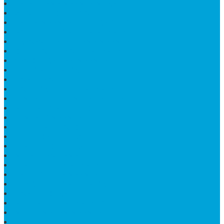
PAPAN NAMA MARMER MURAH
WASTAFEL BATU FOSIL
LANTAI MARMER TULUNGAGUNG
MODEL KIJING MAKAM MARMER
PRASASTI PAPAN NAMA MARMER
BATU NISAN KRISTEN MARMER
VAS BUNGA DARI MARMER
KIJING MAKAM GRANIT
NISAN KRISTEN
NISAN GRANIT DAN MARMER
TEMPAT PULPEN MEJA KANTOR
MAKAM DOMPALAN BATU KALI
LUMPANG MARMER
JUAL TEMPAT SABUN
CEPUK BATU ONYX
TEMPAT ABU JENAZAH
MEJA KURSI TAMAN
TEMPAT TELUR MARMER
PATUNG KUDA MARMER
HARGA KIJING MAKAM GRANIT
NISAN KUBURAN
MEJA MAKAN MARMER KOTAK
MODEL MAKAM MARMER
MAKAM BATU MARMER