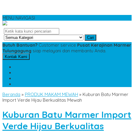
MENU NAVIGASI
Cari
Butuh Bantuan?
Customer service
Pusat Kerajinan Marmer
Tulungagung
siap melayani dan membantu Anda.
Kontak Kami
SMS
081234975533
TELP
085784343885
WA
085784343885
pesananmarmer@gmail.com
Beranda
»
PRODUK MAKAM MEWAH
»
Kuburan Batu Marmer
Import Verde Hijau Berkualitas Mewah
Kuburan Batu Marmer Import
Verde Hijau Berkualitas