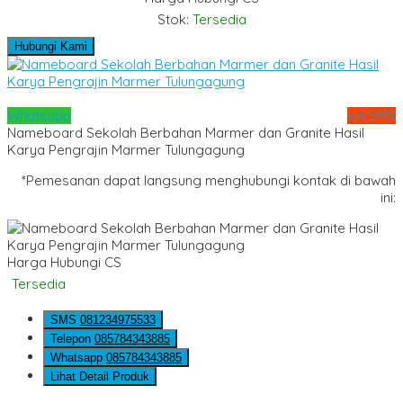
Stok:
Tersedia
Hubungi Kami
Whatsapp
via SMS
Nameboard Sekolah Berbahan Marmer dan Granite Hasil
Karya Pengrajin Marmer Tulungagung
*Pemesanan dapat langsung menghubungi kontak di bawah
ini:
Harga Hubungi CS
Tersedia
SMS
081234975533
Telepon
085784343885
Whatsapp
085784343885
Lihat Detail Produk