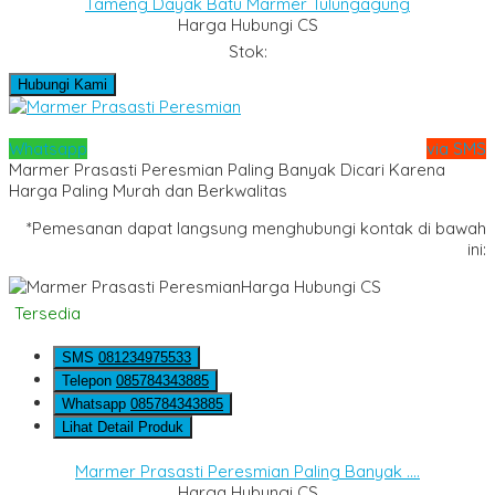
Tameng Dayak Batu Marmer Tulungagung
Harga Hubungi CS
Stok:
Hubungi Kami
Whatsapp
via SMS
Marmer Prasasti Peresmian Paling Banyak Dicari Karena
Harga Paling Murah dan Berkwalitas
*Pemesanan dapat langsung menghubungi kontak di bawah
ini:
Harga Hubungi CS
Tersedia
SMS
081234975533
Telepon
085784343885
Whatsapp
085784343885
Lihat Detail Produk
Marmer Prasasti Peresmian Paling Banyak ....
Harga Hubungi CS