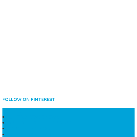
FOLLOW ON PINTEREST
SIDEBAR
LANTAI MARMER MEWAH
MAKAM KRISTEN PERJAMUAN
PAPAN NAMA MASJID
KIJING MAKAM MARMER