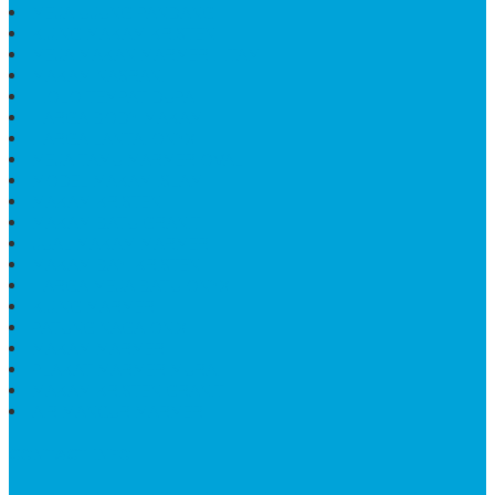
MEJA UJUNG PANDANG
KIJING MAKAM KRISTEN
MEJA MAKAN MARMER HITAM
MAKAM NASRANI
HIOLO TEMPAT DUPA
HARGA BODY MAKAM
HARGA LANTAI ONYX
MEJA TAMU MARMER OVAL
MODEL MAKAM ISLAM
MAKAM KRISTEN
MAKAM BATU GRANIT
JUAL MAKAM MARMER
MAKAM BAYI KRISTEN
HARGA MEJA BATU ONYX
KIJING MARMER
PATUNG NAGA ONIX
MAKAM MARMER
PLAKAT MARMER MURAH
MAKAM KRISTEN GRANIT
AIR MANCUR MARMER
CONTACT INFO