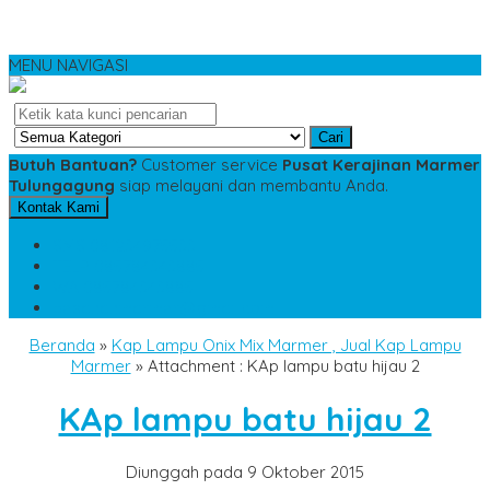
MENU NAVIGASI
Cari
Butuh Bantuan?
Customer service
Pusat Kerajinan Marmer
Tulungagung
siap melayani dan membantu Anda.
Kontak Kami
SMS
081234975533
TELP
085784343885
WA
085784343885
pesananmarmer@gmail.com
Beranda
»
Kap Lampu Onix Mix Marmer , Jual Kap Lampu
Marmer
» Attachment : KAp lampu batu hijau 2
KAp lampu batu hijau 2
Diunggah pada 9 Oktober 2015