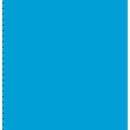
KIJING BATU MARMER
PAPAN NAMA DARI MARMER
LANTAI MARMER PUTIH
PRASASTI PAPAN NAMA GRANIT
TEMPAT ABU JENAZAH ONIX
BONGPAY GRANIT
KUBURAN KRISTEN MODERN
MEJA MAKAN MARMER
PAPAN NAMA SEKOLAH GRANIT
MEJA TAMU MARMER
BAHAN PLAKAT MARMER
BATHUP BATU MARMER
JUAL MAKAM MARMER
PRASASTI PERESMIAN
KIJING MAKAM
LANTAI MARMER TULUNGAGUNG
MARMER UJUNG PANDANG
MODEL KIJING MAKAM MARMER
HARGA MARMER IMPORT PER M2
KIJING MAKAM GRANIT
BONGPAY GRANIT
WASTAFEL BATU ALAM MURAH
PRASASTI PERESMIAN
KIJING KUBURAN KRISTEN