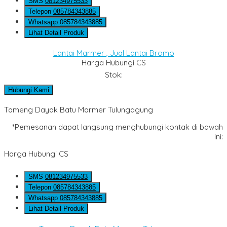
SMS
081234975533
Telepon
085784343885
Whatsapp
085784343885
Lihat Detail Produk
Lantai Marmer , Jual Lantai Bromo
Harga Hubungi CS
Stok:
Hubungi Kami
Tameng Dayak Batu Marmer Tulungagung
*Pemesanan dapat langsung menghubungi kontak di bawah
ini:
Harga Hubungi CS
SMS
081234975533
Telepon
085784343885
Whatsapp
085784343885
Lihat Detail Produk