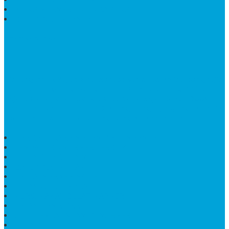
KIJING MARMER TULUNGAGUNG
BATU NISAN MARMER
TENTANG KAMI
Bintang Antik Sejahtera
merupakan situs online pengrajin
marmer yang tergabung dalam Group Bintang Antik
Sejahtera layanan yang terpercaya sejak tahun 2009
dan terdapat lebih dari 50 orang pengrajin yang memiliki
keahlian tersendiri dibidang pengolahan marmer.
HARGA PUSARA MAKAM BATU MARMER
TEMPAT ABU MARMER TERBAIK
PATUNG NAGA ONIX
BATU NISAN KOTAK
LANTAI MARMER MOTIF
PAPAN CATUR MARMER
KURSI MAKAN BULAT MARMER
PAPAN NAMA GRANIT
JUAL TEMPAT SHAMPO MARMER
MEJA BATU FOSIL