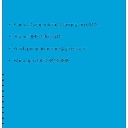
Jika Anda Merasa Kesulitan Untuk Menghubungi Customer
Service Kami, Anda Bisa Langsung Menghubungi Pusat
Layanan Dan Keluhan Customer Di Contact Di Bawah Ini
Alamat : Campurdarat, Tulungagung 66272
Phone : 0812-3497-5533
Email : pesananmarmer@gmail.com
Whatsapp : 0857-8434-3885
PAPAN NAMA MARMER MURAH
WASTAFEL BATU FOSIL
LANTAI MARMER TULUNGAGUNG
MODEL KIJING MAKAM MARMER
PRASASTI PAPAN NAMA MARMER
BATU NISAN KRISTEN MARMER
VAS BUNGA DARI MARMER
KIJING MAKAM GRANIT
NISAN KRISTEN
NISAN GRANIT DAN MARMER