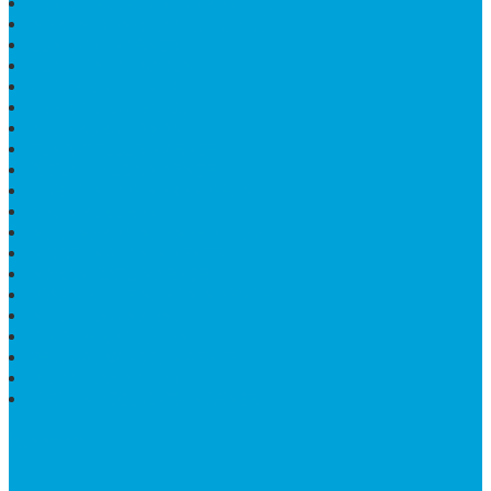
TEMPAT PULPEN MEJA KANTOR
MAKAM DOMPALAN BATU KALI
LUMPANG MARMER
JUAL TEMPAT SABUN
CEPUK BATU ONYX
TEMPAT ABU JENAZAH
MEJA KURSI TAMAN
TEMPAT TELUR MARMER
PATUNG KUDA MARMER
HARGA KIJING MAKAM GRANIT
NISAN KUBURAN
MEJA MAKAN MARMER KOTAK
MODEL MAKAM MARMER
MAKAM BATU MARMER
PESAN KIJING MAKAM MARMER
MEJA TAMU MARMER
DINDING BATU ALAM
PENJUAL VANDEL MARMER
PAPAN NAMA ONYX
NISAN MODEL CINTA MARMER
SUPPORT