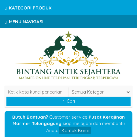
KATEGORI PRODUK
MENU NAVIGASI
Cari
Butuh Bantuan?
Customer service
Pusat Kerajinan
Marmer Tulungagung
siap melayani dan membantu
Anda.
Kontak Kami