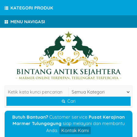
KATEGORI PRODUK
MENU NAVIGASI
Cari
Butuh Bantuan?
Customer service
Pusat Kerajinan
Marmer Tulungagung
siap melayani dan membantu
Anda.
Kontak Kami