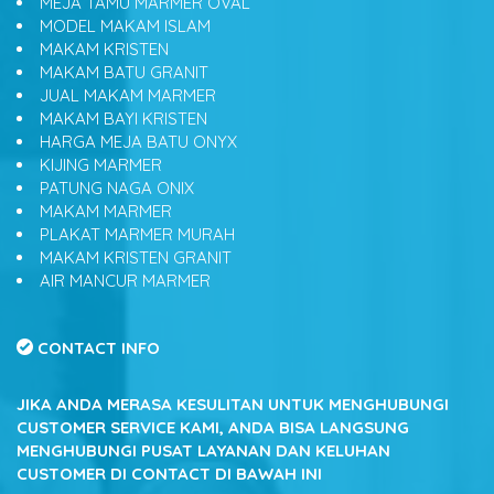
MEJA TAMU MARMER OVAL
MODEL MAKAM ISLAM
MAKAM KRISTEN
MAKAM BATU GRANIT
JUAL MAKAM MARMER
MAKAM BAYI KRISTEN
HARGA MEJA BATU ONYX
KIJING MARMER
PATUNG NAGA ONIX
MAKAM MARMER
PLAKAT MARMER MURAH
MAKAM KRISTEN GRANIT
AIR MANCUR MARMER
CONTACT INFO
JIKA ANDA MERASA KESULITAN UNTUK MENGHUBUNGI
CUSTOMER SERVICE KAMI, ANDA BISA LANGSUNG
MENGHUBUNGI PUSAT LAYANAN DAN KELUHAN
CUSTOMER DI CONTACT DI BAWAH INI