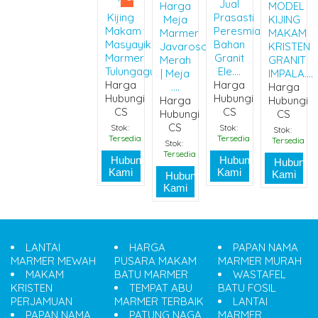
Jual
Harga
MODEL
Kijing
Prasasti
Meja
KIJING
Makam
Peresmian
Marmer
MAKAM
Masyayikh
Bahan
Javaroso
KRISTEN
Marmer
Granit
Merah
GRANIT
Tulungagun....
Ele....
| Meja
IMPALA....
Harga
Harga
....
Harga
Hubungi
Hubungi
Harga
Hubungi
CS
CS
Hubungi
CS
CS
Stok:
Stok:
Stok:
Tersedia
Tersedia
Tersedia
Stok:
Tersedia
Hubungi
Hubungi
Hubungi
Kami
Kami
Kami
Hubungi
Kami
LANTAI
HARGA
PAPAN NAMA
MARMER MEWAH
PUSARA MAKAM
MARMER MURAH
MAKAM
BATU MARMER
WASTAFEL
KRISTEN
TEMPAT ABU
BATU FOSIL
PERJAMUAN
MARMER TERBAIK
LANTAI
PAPAN NAMA
PATUNG NAGA
MARMER