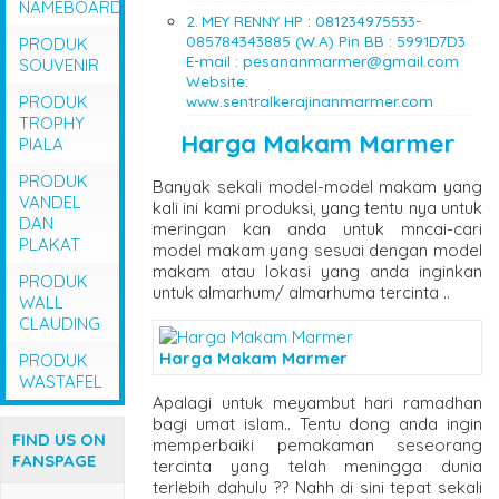
NAMEBOARD
MEY RENNY HP : 081234975533-
085784343885 (W.A) Pin BB : 5991D7D3
PRODUK
E-mail : pesananmarmer@gmail.com
SOUVENIR
Website:
PRODUK
www.sentralkerajinanmarmer.com
TROPHY
Harga Makam Marmer
PIALA
PRODUK
Banyak sekali model-model makam yang
VANDEL
kali ini kami produksi, yang tentu nya untuk
DAN
meringan kan anda untuk mncai-cari
PLAKAT
model makam yang sesuai dengan model
makam atau lokasi yang anda inginkan
PRODUK
untuk almarhum/ almarhuma tercinta ..
WALL
CLAUDING
Harga Makam Marmer
PRODUK
WASTAFEL
Apalagi untuk meyambut hari ramadhan
bagi umat islam.. Tentu dong anda ingin
FIND US ON
memperbaiki pemakaman seseorang
FANSPAGE
tercinta yang telah meningga dunia
terlebih dahulu ?? Nahh di sini tepat sekali