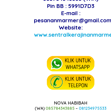
Pin BB : 5991D7D3
E-mail :
pesananmarmer@gmail.co
Website:
www.sentralkerajinanmarm
NOVA HABIBAH
(WA)
085784343885
–
081234975533