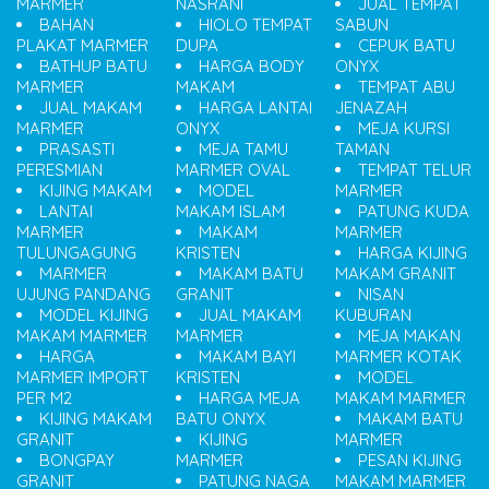
MARMER
NASRANI
JUAL TEMPAT
BAHAN
HIOLO TEMPAT
SABUN
PLAKAT MARMER
DUPA
CEPUK BATU
BATHUP BATU
HARGA BODY
ONYX
MARMER
MAKAM
TEMPAT ABU
JUAL MAKAM
HARGA LANTAI
JENAZAH
MARMER
ONYX
MEJA KURSI
PRASASTI
MEJA TAMU
TAMAN
PERESMIAN
MARMER OVAL
TEMPAT TELUR
KIJING MAKAM
MODEL
MARMER
LANTAI
MAKAM ISLAM
PATUNG KUDA
MARMER
MAKAM
MARMER
TULUNGAGUNG
KRISTEN
HARGA KIJING
MARMER
MAKAM BATU
MAKAM GRANIT
UJUNG PANDANG
GRANIT
NISAN
MODEL KIJING
JUAL MAKAM
KUBURAN
MAKAM MARMER
MARMER
MEJA MAKAN
HARGA
MAKAM BAYI
MARMER KOTAK
MARMER IMPORT
KRISTEN
MODEL
PER M2
HARGA MEJA
MAKAM MARMER
KIJING MAKAM
BATU ONYX
MAKAM BATU
GRANIT
KIJING
MARMER
BONGPAY
MARMER
PESAN KIJING
GRANIT
PATUNG NAGA
MAKAM MARMER