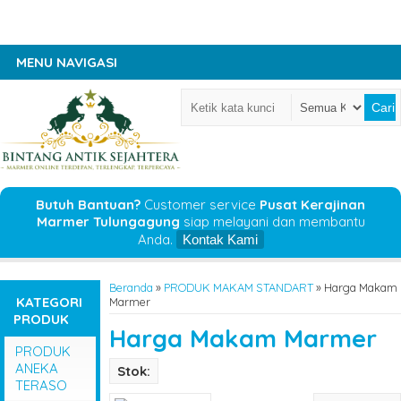
MENU NAVIGASI
Cari
Butuh Bantuan?
Customer service
Pusat Kerajinan
Marmer Tulungagung
siap melayani dan membantu
Anda.
Kontak Kami
Beranda
»
PRODUK MAKAM STANDART
»
Harga Makam
KATEGORI
Marmer
PRODUK
Harga Makam Marmer
PRODUK
ANEKA
Stok:
TERASO