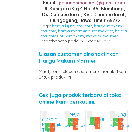
Email :
pesananmarmer@gmail.com
Jl. Kanigoro Gg 4 No. 35, Blumbang,
Ds. Campurdarat, Kec. Campurdarat,
Tulungagung, Jawa Timur 66272
Tags:
harga kijing marmer
,
harga makam
marmer
,
harga marmer buat makam
,
harga
marmer untuk makam
,
makam marmer
Ditambahkan pada: 5 Oktober 2023
Ulasan customer dinonaktifkan:
Harga Makam Marmer
Maaf, form ulasan customer dinonaktifkan
untuk produk ini
Cek juga produk terbaru di toko
online kami berikut ini:
Whatsapp
via
Whatsapp
via
Whatsapp
via
SMS
SMS
SMS
Whatsapp
via
SMS