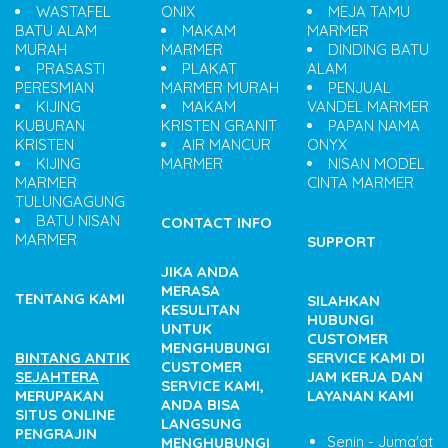
WASTAFEL
ONIX
MEJA TAMU
BATU ALAM
MAKAM
MARMER
MURAH
MARMER
DINDING BATU
PRASASTI
PLAKAT
ALAM
PERESMIAN
MARMER MURAH
PENJUAL
KIJING
MAKAM
VANDEL MARMER
KUBURAN
KRISTEN GRANIT
PAPAN NAMA
KRISTEN
AIR MANCUR
ONYX
KIJING
MARMER
NISAN MODEL
MARMER
CINTA MARMER
TULUNGAGUNG
BATU NISAN
CONTACT INFO
MARMER
SUPPORT
JIKA ANDA
MERASA
TENTANG KAMI
SILAHKAN
KESULITAN
HUBUNGI
UNTUK
CUSTOMER
MENGHUBUNGI
BINTANG ANTIK
SERVICE KAMI DI
CUSTOMER
SEJAHTERA
JAM KERJA DAN
SERVICE KAMI,
MERUPAKAN
LAYANAN KAMI
ANDA BISA
SITUS ONLINE
LANGSUNG
PENGRAJIN
Senin - Juma'at
MENGHUBUNGI