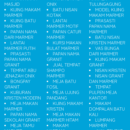
MASJID
ONIX
TULUNGAGUNG
KIJING MAKAM
BATU NISAN
MODEL KIJING
MARMER
KOTAK
MAKAM MARMER
KIJING BATU
LANTAI
PRASASTI
MARMER
MARMER MOTIF
PAPAN NAMA
PAPAN NAMA
PAPAN CATUR
MARMER
DARI MARMER
MARMER
BATU NISAN
LANTAI
KURSI MAKAN
KRISTEN MARMER
MARMER PUTIH
BULAT MARMER
VAS BUNGA
PRASASTI
PAPAN NAMA
DARI MARMER
PAPAN NAMA
GRANIT
KIJING MAKAM
GRANIT
JUAL TEMPAT
GRANIT
TEMPAT ABU
SHAMPO
NISAN KRISTEN
JENAZAH ONIX
MARMER
NISAN GRANIT
BONGPAY
MEJA BATU
DAN MARMER
GRANIT
FOSIL
TEMPAT
KUBURAN
MEJA UJUNG
PULPEN MEJA
KRISTEN MODERN
PANDANG
KANTOR
MEJA MAKAN
KIJING MAKAM
MAKAM
MARMER
KRISTEN
DOMPALAN BATU
PAPAN NAMA
MEJA MAKAN
KALI
SEKOLAH GRANIT
MARMER HITAM
LUMPANG
MEJA TAMU
MAKAM
MARMER