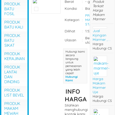
Berat
:
- gram
Produk
PRODUK
Terkait
Kondisi
:
Baru
BATU
Harga
FOSIL
Makam
PRODUK
Marmer
Kategori
:
MAKAM
PRODUK
STANDART
BATU KALI
Jual
Dilihat
:
1.531 kali
Kijingan
PRODUK
Belum ada
Marmer ,....
Ulasan
:
BATU
ulasan
Harga
SIKAT
Hubungi CS
Hubungi kami
PRODUK
secara
KERAJINAN
langsung
untuk
pemesanan
PRODUK
yang lebih
LANTAI
cepat!
DAN
Hubungi
Harga
Kami
DINDING
Makam
Marmer
INFO
PRODUK
Uje
LIST BEVEL
Harga
HARGA
Hubungi CS
PRODUK
Silahkan
MAKAM
menghubungi
MEWAH
kontak kami