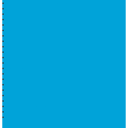
JUAL TEMPAT SHAMPO MARMER
MEJA BATU FOSIL
MEJA UJUNG PANDANG
KIJING MAKAM KRISTEN
MEJA MAKAN MARMER HITAM
MAKAM NASRANI
HIOLO TEMPAT DUPA
HARGA BODY MAKAM
HARGA LANTAI ONYX
MEJA TAMU MARMER OVAL
MODEL MAKAM ISLAM
MAKAM KRISTEN
MAKAM BATU GRANIT
JUAL MAKAM MARMER
MAKAM BAYI KRISTEN
HARGA MEJA BATU ONYX
KIJING MARMER
PATUNG NAGA ONIX
MAKAM MARMER
PLAKAT MARMER MURAH
MAKAM KRISTEN GRANIT
AIR MANCUR MARMER