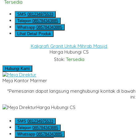
Tersedia
SMS
081234975533
Telepon
085784343885
Whatsapp
085784343885
Lihat Detail Produk
Kaligrafi Granit Untuk Mihrab Masjid
Harga Hubungi CS
Stok:
Tersedia
Hubungi Kami
Meja Kantor Marmer
*Pemesanan dapat langsung menghubungi kontak di bawah
ini:
Harga Hubungi CS
SMS
081234975533
Telepon
085784343885
Whatsapp
085784343885