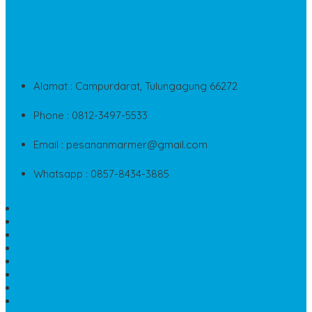
CONTACT INFO
Jika Anda Merasa Kesulitan Untuk Menghubungi Customer
Service Kami, Anda Bisa Langsung Menghubungi Pusat
Layanan Dan Keluhan Customer Di Contact Di Bawah Ini
Alamat : Campurdarat, Tulungagung 66272
Phone : 0812-3497-5533
Email : pesananmarmer@gmail.com
Whatsapp : 0857-8434-3885
PAPAN NAMA MARMER MURAH
WASTAFEL BATU FOSIL
LANTAI MARMER TULUNGAGUNG
MODEL KIJING MAKAM MARMER
PRASASTI PAPAN NAMA MARMER
BATU NISAN KRISTEN MARMER
VAS BUNGA DARI MARMER
KIJING MAKAM GRANIT