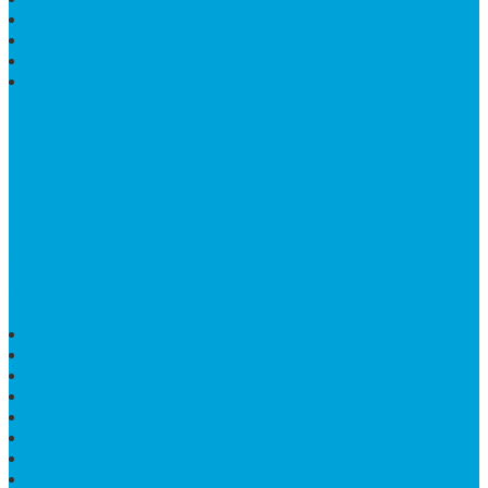
PRASASTI PERESMIAN
KIJING KUBURAN KRISTEN
KIJING MARMER TULUNGAGUNG
BATU NISAN MARMER
TENTANG KAMI
Bintang Antik Sejahtera
merupakan situs online pengrajin
marmer yang tergabung dalam Group Bintang Antik
Sejahtera layanan yang terpercaya sejak tahun 2009
dan terdapat lebih dari 50 orang pengrajin yang memiliki
keahlian tersendiri dibidang pengolahan marmer.
HARGA PUSARA MAKAM BATU MARMER
TEMPAT ABU MARMER TERBAIK
PATUNG NAGA ONIX
BATU NISAN KOTAK
LANTAI MARMER MOTIF
PAPAN CATUR MARMER
KURSI MAKAN BULAT MARMER
PAPAN NAMA GRANIT