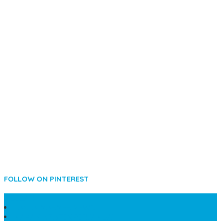
FOLLOW ON PINTEREST
SIDEBAR
LANTAI MARMER MEWAH
MAKAM KRISTEN PERJAMUAN