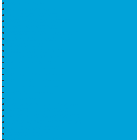
PAPAN NAMA MASJID
KIJING MAKAM MARMER
KIJING BATU MARMER
PAPAN NAMA DARI MARMER
LANTAI MARMER PUTIH
PRASASTI PAPAN NAMA GRANIT
TEMPAT ABU JENAZAH ONIX
BONGPAY GRANIT
KUBURAN KRISTEN MODERN
MEJA MAKAN MARMER
PAPAN NAMA SEKOLAH GRANIT
MEJA TAMU MARMER
BAHAN PLAKAT MARMER
BATHUP BATU MARMER
JUAL MAKAM MARMER
PRASASTI PERESMIAN
KIJING MAKAM
LANTAI MARMER TULUNGAGUNG
MARMER UJUNG PANDANG
MODEL KIJING MAKAM MARMER
HARGA MARMER IMPORT PER M2
KIJING MAKAM GRANIT
BONGPAY GRANIT
WASTAFEL BATU ALAM MURAH