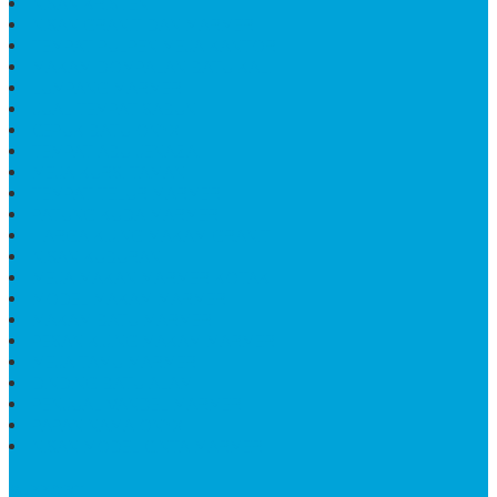
NISAN KRISTEN
NISAN GRANIT DAN MARMER
TEMPAT PULPEN MEJA KANTOR
MAKAM DOMPALAN BATU KALI
LUMPANG MARMER
JUAL TEMPAT SABUN
CEPUK BATU ONYX
TEMPAT ABU JENAZAH
MEJA KURSI TAMAN
TEMPAT TELUR MARMER
PATUNG KUDA MARMER
HARGA KIJING MAKAM GRANIT
NISAN KUBURAN
MEJA MAKAN MARMER KOTAK
MODEL MAKAM MARMER
MAKAM BATU MARMER
PESAN KIJING MAKAM MARMER
MEJA TAMU MARMER
DINDING BATU ALAM
PENJUAL VANDEL MARMER
PAPAN NAMA ONYX
NISAN MODEL CINTA MARMER
SUPPORT