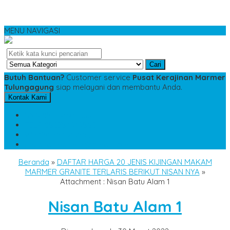
MENU NAVIGASI
Cari
Butuh Bantuan?
Customer service
Pusat Kerajinan Marmer
Tulungagung
siap melayani dan membantu Anda.
Kontak Kami
SMS
081234975533
TELP
085784343885
WA
085784343885
pesananmarmer@gmail.com
Beranda
»
DAFTAR HARGA 20 JENIS KIJINGAN MAKAM
MARMER GRANITE TERLARIS BERIKUT NISAN NYA
»
Attachment : Nisan Batu Alam 1
Nisan Batu Alam 1