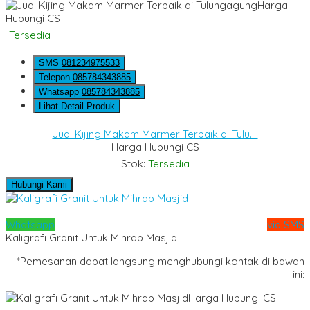
Harga
Hubungi CS
Tersedia
SMS
081234975533
Telepon
085784343885
Whatsapp
085784343885
Lihat Detail Produk
Jual Kijing Makam Marmer Terbaik di Tulu....
Harga Hubungi CS
Stok:
Tersedia
Hubungi Kami
Whatsapp
via SMS
Kaligrafi Granit Untuk Mihrab Masjid
*Pemesanan dapat langsung menghubungi kontak di bawah
ini:
Harga Hubungi CS