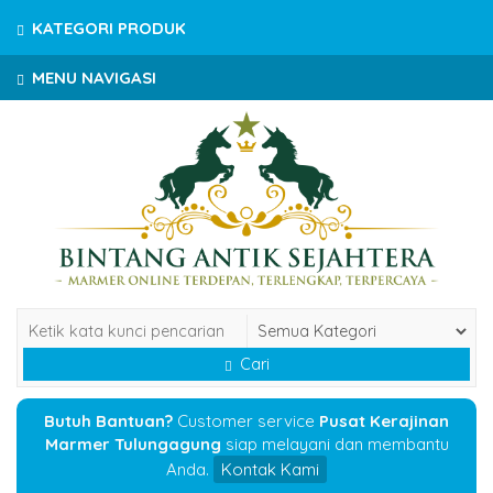
KATEGORI PRODUK
MENU NAVIGASI
Cari
Butuh Bantuan?
Customer service
Pusat Kerajinan
Marmer Tulungagung
siap melayani dan membantu
Anda.
Kontak Kami