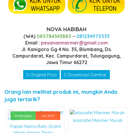
NOVA HABIBAH
(WA)
085784343885
–
081234975533
Email :
pesananmarmer@gmail.com
Jl. Kanigoro Gg 4 No. 35, Blumbang, Ds.
Campurdarat, Kec. Campurdarat, Tulungagung,
Jawa Timur 66272
Original Post
Download Gambar
Orang lain melihat produk ini, mungkin Anda
juga tertarik?
Whatsapp
via SMS
Wastafel Marmer Murah
Papan Nama Batu Granit
Hitam Harga Termu....