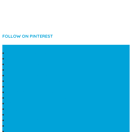
FOLLOW ON PINTEREST
SIDEBAR
LANTAI MARMER MEWAH
MAKAM KRISTEN PERJAMUAN
PAPAN NAMA MASJID
KIJING MAKAM MARMER
KIJING BATU MARMER
PAPAN NAMA DARI MARMER
LANTAI MARMER PUTIH
PRASASTI PAPAN NAMA GRANIT
TEMPAT ABU JENAZAH ONIX
BONGPAY GRANIT
KUBURAN KRISTEN MODERN
MEJA MAKAN MARMER
PAPAN NAMA SEKOLAH GRANIT
MEJA TAMU MARMER
BAHAN PLAKAT MARMER