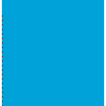
dan terdapat lebih dari 50 orang pengrajin yang memiliki
keahlian tersendiri dibidang pengolahan marmer.
HARGA PUSARA MAKAM BATU MARMER
TEMPAT ABU MARMER TERBAIK
PATUNG NAGA ONIX
BATU NISAN KOTAK
LANTAI MARMER MOTIF
PAPAN CATUR MARMER
KURSI MAKAN BULAT MARMER
PAPAN NAMA GRANIT
JUAL TEMPAT SHAMPO MARMER
MEJA BATU FOSIL
MEJA UJUNG PANDANG
KIJING MAKAM KRISTEN
MEJA MAKAN MARMER HITAM
MAKAM NASRANI
HIOLO TEMPAT DUPA
HARGA BODY MAKAM
HARGA LANTAI ONYX
MEJA TAMU MARMER OVAL
MODEL MAKAM ISLAM
MAKAM KRISTEN
MAKAM BATU GRANIT