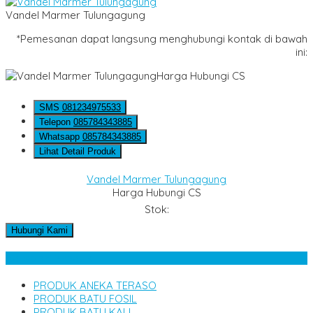
Vandel Marmer Tulungagung
*Pemesanan dapat langsung menghubungi kontak di bawah
ini:
Harga Hubungi CS
SMS
081234975533
Telepon
085784343885
Whatsapp
085784343885
Lihat Detail Produk
Vandel Marmer Tulungagung
Harga Hubungi CS
Stok:
Hubungi Kami
Kategori Produk
PRODUK ANEKA TERASO
PRODUK BATU FOSIL
PRODUK BATU KALI