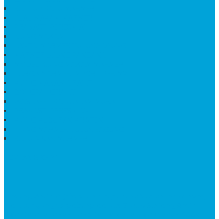
BATHUP BATU MARMER
JUAL MAKAM MARMER
PRASASTI PERESMIAN
KIJING MAKAM
LANTAI MARMER TULUNGAGUNG
MARMER UJUNG PANDANG
MODEL KIJING MAKAM MARMER
HARGA MARMER IMPORT PER M2
KIJING MAKAM GRANIT
BONGPAY GRANIT
WASTAFEL BATU ALAM MURAH
PRASASTI PERESMIAN
KIJING KUBURAN KRISTEN
KIJING MARMER TULUNGAGUNG
BATU NISAN MARMER
TENTANG KAMI
Bintang Antik Sejahtera
merupakan situs online pengrajin
marmer yang tergabung dalam Group Bintang Antik
Sejahtera layanan yang terpercaya sejak tahun 2009