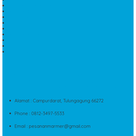
JUAL MAKAM MARMER
MAKAM BAYI KRISTEN
HARGA MEJA BATU ONYX
KIJING MARMER
PATUNG NAGA ONIX
MAKAM MARMER
PLAKAT MARMER MURAH
MAKAM KRISTEN GRANIT
AIR MANCUR MARMER
CONTACT INFO
Jika Anda Merasa Kesulitan Untuk Menghubungi Customer
Service Kami, Anda Bisa Langsung Menghubungi Pusat
Layanan Dan Keluhan Customer Di Contact Di Bawah Ini
Alamat : Campurdarat, Tulungagung 66272
Phone : 0812-3497-5533
Email : pesananmarmer@gmail.com