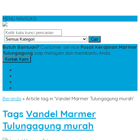
MENU NAVIGASI
Cari
Butuh Bantuan?
Customer service
Pusat Kerajinan Marmer
Tulungagung
siap melayani dan membantu Anda.
Kontak Kami
SMS
081234975533
TELP
085784343885
WA
085784343885
pesananmarmer@gmail.com
Beranda
»
Article tag in 'Vandel Marmer Tulungagung murah'
Tags
Vandel Marmer
Tulungagung murah