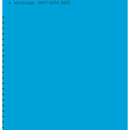
Whatsapp : 0857-8434-3885
PAPAN NAMA MARMER MURAH
WASTAFEL BATU FOSIL
LANTAI MARMER TULUNGAGUNG
MODEL KIJING MAKAM MARMER
PRASASTI PAPAN NAMA MARMER
BATU NISAN KRISTEN MARMER
VAS BUNGA DARI MARMER
KIJING MAKAM GRANIT
NISAN KRISTEN
NISAN GRANIT DAN MARMER
TEMPAT PULPEN MEJA KANTOR
MAKAM DOMPALAN BATU KALI
LUMPANG MARMER
JUAL TEMPAT SABUN
CEPUK BATU ONYX
TEMPAT ABU JENAZAH
MEJA KURSI TAMAN
TEMPAT TELUR MARMER
PATUNG KUDA MARMER
HARGA KIJING MAKAM GRANIT
NISAN KUBURAN