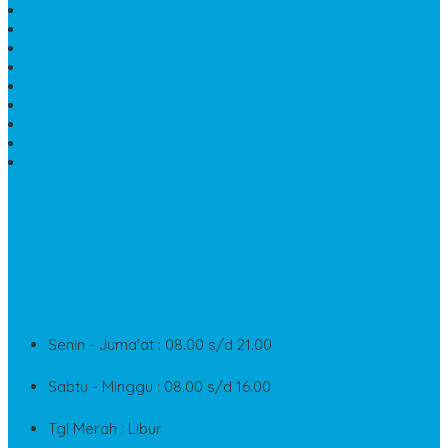
MEJA MAKAN MARMER KOTAK
MODEL MAKAM MARMER
MAKAM BATU MARMER
PESAN KIJING MAKAM MARMER
MEJA TAMU MARMER
DINDING BATU ALAM
PENJUAL VANDEL MARMER
PAPAN NAMA ONYX
NISAN MODEL CINTA MARMER
SUPPORT
Silahkan Hubungi Customer Service Kami Di Jam Kerja
Dan Layanan Kami
Senin - Juma'at : 08.00 s/d 21.00
Sabtu - Minggu : 08.00 s/d 16.00
Tgl Merah : Libur