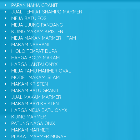
PAPAN NAMA GRANIT
JUAL TEMPAT SHAMPO MARMER
MEJA BATU FOSIL
MEJA UJUNG PANDANG
KIJING MAKAM KRISTEN
MEJA MAKAN MARMER HITAM
MAKAM NASRANI
HIOLO TEMPAT DUPA
HARGA BODY MAKAM
HARGA LANTAI ONYX
MEJA TAMU MARMER OVAL
MODEL MAKAM ISLAM
MAKAM KRISTEN
MAKAM BATU GRANIT
JUAL MAKAM MARMER
MAKAM BAYI KRISTEN
HARGA MEJA BATU ONYX
KIJING MARMER
PATUNG NAGA ONIX
MAKAM MARMER
PLAKAT MARMER MURAH