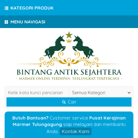
KATEGORI PRODUK
MENU NAVIGASI
Cari
Butuh Bantuan?
Customer service
Pusat Kerajinan
Marmer Tulungagung
siap melayani dan membantu
Anda.
Kontak Kami