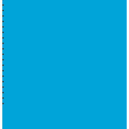
MEJA MAKAN MARMER
PAPAN NAMA SEKOLAH GRANIT
MEJA TAMU MARMER
BAHAN PLAKAT MARMER
BATHUP BATU MARMER
JUAL MAKAM MARMER
PRASASTI PERESMIAN
KIJING MAKAM
LANTAI MARMER TULUNGAGUNG
MARMER UJUNG PANDANG
MODEL KIJING MAKAM MARMER
HARGA MARMER IMPORT PER M2
KIJING MAKAM GRANIT
BONGPAY GRANIT
WASTAFEL BATU ALAM MURAH
PRASASTI PERESMIAN
KIJING KUBURAN KRISTEN
KIJING MARMER TULUNGAGUNG
BATU NISAN MARMER
TENTANG KAMI