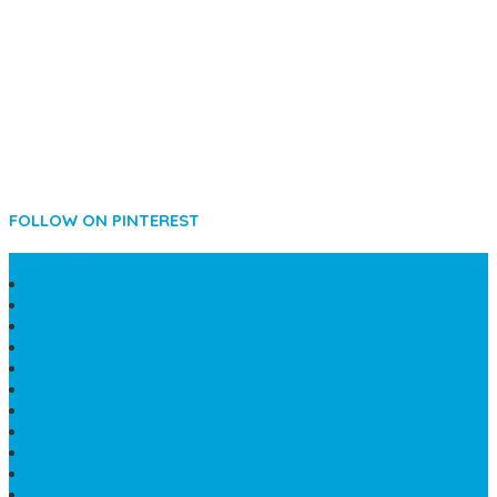
FOLLOW ON PINTEREST
SIDEBAR
LANTAI MARMER MEWAH
MAKAM KRISTEN PERJAMUAN
PAPAN NAMA MASJID
KIJING MAKAM MARMER
KIJING BATU MARMER
PAPAN NAMA DARI MARMER
LANTAI MARMER PUTIH
PRASASTI PAPAN NAMA GRANIT
TEMPAT ABU JENAZAH ONIX
BONGPAY GRANIT
KUBURAN KRISTEN MODERN