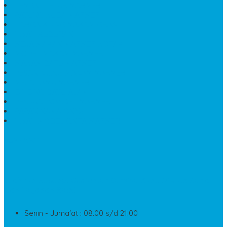
TEMPAT TELUR MARMER
PATUNG KUDA MARMER
HARGA KIJING MAKAM GRANIT
NISAN KUBURAN
MEJA MAKAN MARMER KOTAK
MODEL MAKAM MARMER
MAKAM BATU MARMER
PESAN KIJING MAKAM MARMER
MEJA TAMU MARMER
DINDING BATU ALAM
PENJUAL VANDEL MARMER
PAPAN NAMA ONYX
NISAN MODEL CINTA MARMER
SUPPORT
Silahkan Hubungi Customer Service Kami Di Jam Kerja
Dan Layanan Kami
Senin - Juma'at : 08.00 s/d 21.00