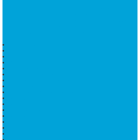
Bintang Antik Sejahtera
merupakan situs online pengrajin
marmer yang tergabung dalam Group Bintang Antik
Sejahtera layanan yang terpercaya sejak tahun 2009
dan terdapat lebih dari 50 orang pengrajin yang memiliki
keahlian tersendiri dibidang pengolahan marmer.
HARGA PUSARA MAKAM BATU MARMER
TEMPAT ABU MARMER TERBAIK
PATUNG NAGA ONIX
BATU NISAN KOTAK
LANTAI MARMER MOTIF
PAPAN CATUR MARMER
KURSI MAKAN BULAT MARMER
PAPAN NAMA GRANIT
JUAL TEMPAT SHAMPO MARMER
MEJA BATU FOSIL
MEJA UJUNG PANDANG
KIJING MAKAM KRISTEN
MEJA MAKAN MARMER HITAM
MAKAM NASRANI
HIOLO TEMPAT DUPA
HARGA BODY MAKAM
HARGA LANTAI ONYX