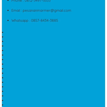
Phone : 0812-3497-5533
Email : pesananmarmer@gmail.com
Whatsapp : 0857-8434-3885
PAPAN NAMA MARMER MURAH
WASTAFEL BATU FOSIL
LANTAI MARMER TULUNGAGUNG
MODEL KIJING MAKAM MARMER
PRASASTI PAPAN NAMA MARMER
BATU NISAN KRISTEN MARMER
VAS BUNGA DARI MARMER
KIJING MAKAM GRANIT
NISAN KRISTEN
NISAN GRANIT DAN MARMER
TEMPAT PULPEN MEJA KANTOR
MAKAM DOMPALAN BATU KALI
LUMPANG MARMER
JUAL TEMPAT SABUN
CEPUK BATU ONYX
TEMPAT ABU JENAZAH
MEJA KURSI TAMAN