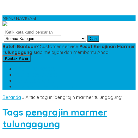
MENU NAVIGASI
Cari
Butuh Bantuan?
Customer service
Pusat Kerajinan Marmer
Tulungagung
siap melayani dan membantu Anda.
Kontak Kami
SMS
081234975533
TELP
085784343885
WA
085784343885
pesananmarmer@gmail.com
Beranda
»
Article tag in 'pengrajin marmer tulungagung'
Tags
pengrajin marmer
tulungagung