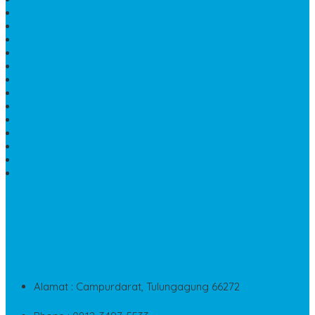
MEJA TAMU MARMER OVAL
MODEL MAKAM ISLAM
MAKAM KRISTEN
MAKAM BATU GRANIT
JUAL MAKAM MARMER
MAKAM BAYI KRISTEN
HARGA MEJA BATU ONYX
KIJING MARMER
PATUNG NAGA ONIX
MAKAM MARMER
PLAKAT MARMER MURAH
MAKAM KRISTEN GRANIT
AIR MANCUR MARMER
CONTACT INFO
Jika Anda Merasa Kesulitan Untuk Menghubungi Customer
Service Kami, Anda Bisa Langsung Menghubungi Pusat
Layanan Dan Keluhan Customer Di Contact Di Bawah Ini
Alamat : Campurdarat, Tulungagung 66272