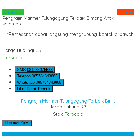
Whatsapp
via SMS
Pengrajin Marmer Tulungagung Terbaik Bintang Antik
sejahtera
*Pemesanan dapat langsung menghubungi kontak di bawah
ini:
Harga Hubungi CS
Tersedia
SMS
081234975533
Telepon
085784343885
Whatsapp
085784343885
Lihat Detail Produk
Pengrajin Marmer Tulungagung Terbaik Bin....
Harga Hubungi CS
Stok:
Tersedia
Hubungi Kami
Kategori Produk