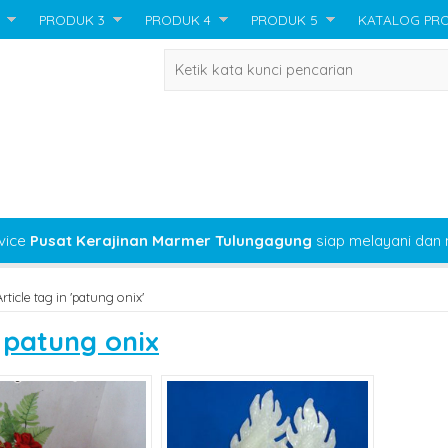
PRODUK 3
PRODUK 4
PRODUK 5
KATALOG PR
vice
Pusat Kerajinan Marmer Tulungagung
siap melayani dan
Article tag in 'patung onix'
s
patung onix