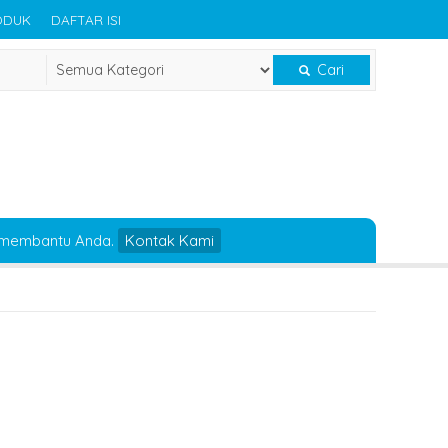
ODUK
DAFTAR ISI
Cari
 membantu Anda.
Kontak Kami