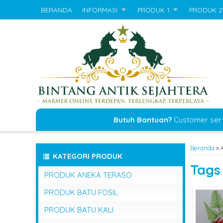
BERANDA
INFORMASI
PRODUK 1
PRODUK 2
Butuh Bantuan?
Customer ser
Beranda
»
KATEGORI PRODUK
Tag
PRODUK ANEKA TERASO
PRODUK BATU FOSIL
PRODUK BATU KALI