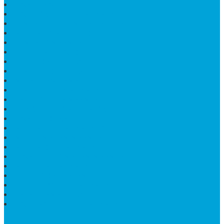
NISAN KRISTEN
NISAN GRANIT DAN MARMER
TEMPAT PULPEN MEJA KANTOR
MAKAM DOMPALAN BATU KALI
LUMPANG MARMER
JUAL TEMPAT SABUN
CEPUK BATU ONYX
TEMPAT ABU JENAZAH
MEJA KURSI TAMAN
TEMPAT TELUR MARMER
PATUNG KUDA MARMER
HARGA KIJING MAKAM GRANIT
NISAN KUBURAN
MEJA MAKAN MARMER KOTAK
MODEL MAKAM MARMER
MAKAM BATU MARMER
PESAN KIJING MAKAM MARMER
MEJA TAMU MARMER
DINDING BATU ALAM
PENJUAL VANDEL MARMER
PAPAN NAMA ONYX
NISAN MODEL CINTA MARMER
SUPPORT