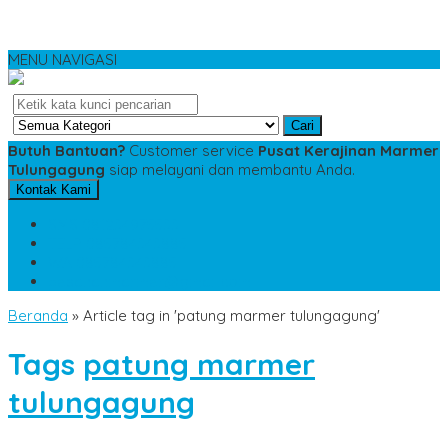
MENU NAVIGASI
Cari
Butuh Bantuan?
Customer service
Pusat Kerajinan Marmer
Tulungagung
siap melayani dan membantu Anda.
Kontak Kami
SMS
081234975533
TELP
085784343885
WA
085784343885
pesananmarmer@gmail.com
Beranda
»
Article tag in 'patung marmer tulungagung'
Tags
patung marmer
tulungagung