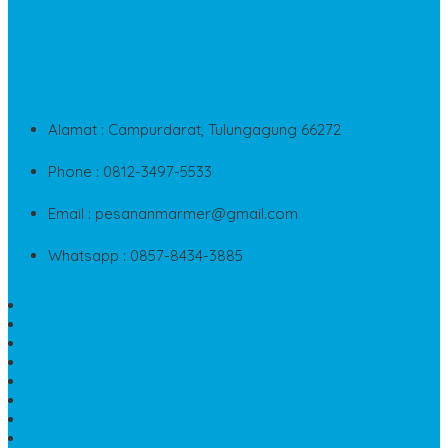
CONTACT INFO
Jika Anda Merasa Kesulitan Untuk Menghubungi Customer
Service Kami, Anda Bisa Langsung Menghubungi Pusat
Layanan Dan Keluhan Customer Di Contact Di Bawah Ini
Alamat : Campurdarat, Tulungagung 66272
Phone : 0812-3497-5533
Email : pesananmarmer@gmail.com
Whatsapp : 0857-8434-3885
PAPAN NAMA MARMER MURAH
WASTAFEL BATU FOSIL
LANTAI MARMER TULUNGAGUNG
MODEL KIJING MAKAM MARMER
PRASASTI PAPAN NAMA MARMER
BATU NISAN KRISTEN MARMER
VAS BUNGA DARI MARMER
KIJING MAKAM GRANIT