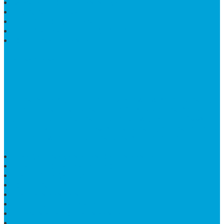
WASTAFEL BATU ALAM MURAH
PRASASTI PERESMIAN
KIJING KUBURAN KRISTEN
KIJING MARMER TULUNGAGUNG
BATU NISAN MARMER
TENTANG KAMI
Bintang Antik Sejahtera
merupakan situs online pengrajin
marmer yang tergabung dalam Group Bintang Antik
Sejahtera layanan yang terpercaya sejak tahun 2009
dan terdapat lebih dari 50 orang pengrajin yang memiliki
keahlian tersendiri dibidang pengolahan marmer.
HARGA PUSARA MAKAM BATU MARMER
TEMPAT ABU MARMER TERBAIK
PATUNG NAGA ONIX
BATU NISAN KOTAK
LANTAI MARMER MOTIF
PAPAN CATUR MARMER
KURSI MAKAN BULAT MARMER
PAPAN NAMA GRANIT