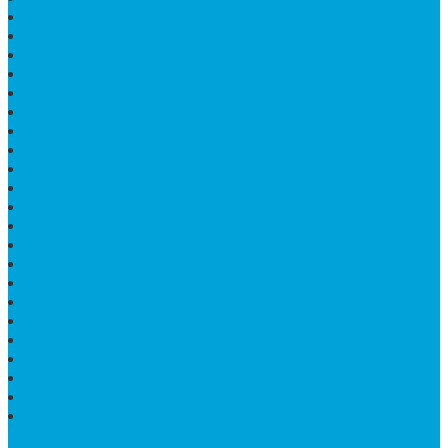
JUAL TEMPAT SHAMPO MARMER
MEJA BATU FOSIL
MEJA UJUNG PANDANG
KIJING MAKAM KRISTEN
MEJA MAKAN MARMER HITAM
MAKAM NASRANI
HIOLO TEMPAT DUPA
HARGA BODY MAKAM
HARGA LANTAI ONYX
MEJA TAMU MARMER OVAL
MODEL MAKAM ISLAM
MAKAM KRISTEN
MAKAM BATU GRANIT
JUAL MAKAM MARMER
MAKAM BAYI KRISTEN
HARGA MEJA BATU ONYX
KIJING MARMER
PATUNG NAGA ONIX
MAKAM MARMER
PLAKAT MARMER MURAH
MAKAM KRISTEN GRANIT
AIR MANCUR MARMER