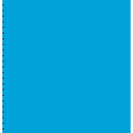
PAPAN NAMA MASJID
KIJING MAKAM MARMER
KIJING BATU MARMER
PAPAN NAMA DARI MARMER
LANTAI MARMER PUTIH
PRASASTI PAPAN NAMA GRANIT
TEMPAT ABU JENAZAH ONIX
BONGPAY GRANIT
KUBURAN KRISTEN MODERN
MEJA MAKAN MARMER
PAPAN NAMA SEKOLAH GRANIT
MEJA TAMU MARMER
BAHAN PLAKAT MARMER
BATHUP BATU MARMER
JUAL MAKAM MARMER
PRASASTI PERESMIAN
KIJING MAKAM
LANTAI MARMER TULUNGAGUNG
MARMER UJUNG PANDANG
MODEL KIJING MAKAM MARMER
HARGA MARMER IMPORT PER M2
KIJING MAKAM GRANIT
BONGPAY GRANIT