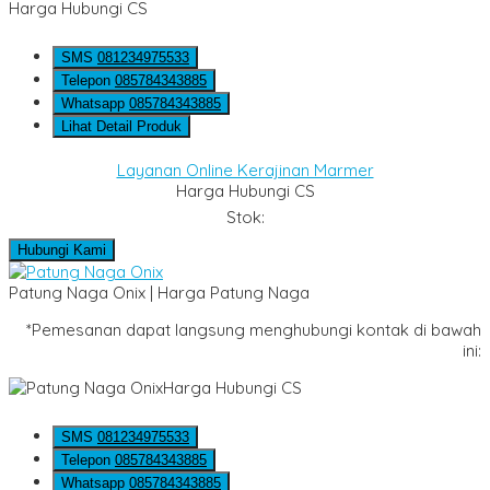
Harga Hubungi CS
SMS
081234975533
Telepon
085784343885
Whatsapp
085784343885
Lihat Detail Produk
Layanan Online Kerajinan Marmer
Harga Hubungi CS
Stok:
Hubungi Kami
Patung Naga Onix | Harga Patung Naga
*Pemesanan dapat langsung menghubungi kontak di bawah
ini:
Harga Hubungi CS
SMS
081234975533
Telepon
085784343885
Whatsapp
085784343885