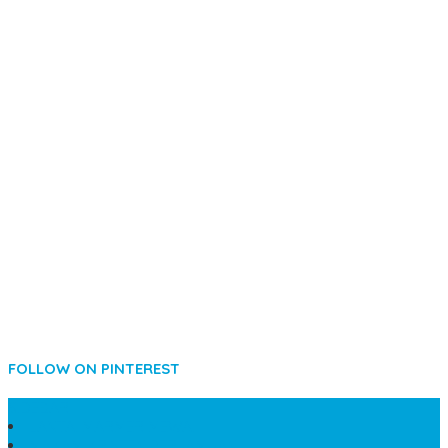
FOLLOW ON PINTEREST
SIDEBAR
LANTAI MARMER MEWAH
MAKAM KRISTEN PERJAMUAN