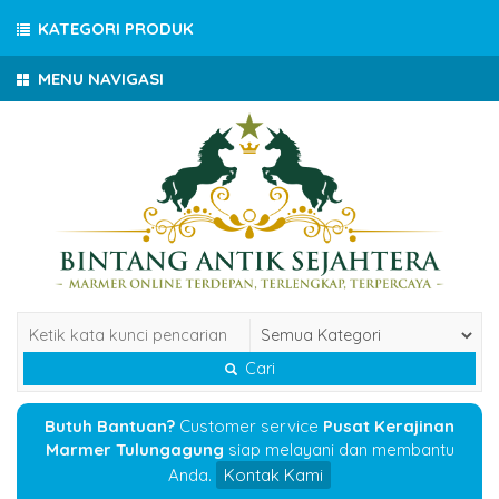
KATEGORI PRODUK
MENU NAVIGASI
Cari
Butuh Bantuan?
Customer service
Pusat Kerajinan
Marmer Tulungagung
siap melayani dan membantu
Anda.
Kontak Kami