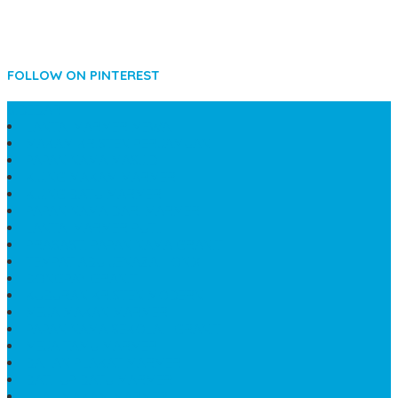
FOLLOW ON PINTEREST
SIDEBAR
LANTAI MARMER MEWAH
MAKAM KRISTEN PERJAMUAN
PAPAN NAMA MASJID
KIJING MAKAM MARMER
KIJING BATU MARMER
PAPAN NAMA DARI MARMER
LANTAI MARMER PUTIH
PRASASTI PAPAN NAMA GRANIT
TEMPAT ABU JENAZAH ONIX
BONGPAY GRANIT
KUBURAN KRISTEN MODERN
MEJA MAKAN MARMER
PAPAN NAMA SEKOLAH GRANIT
MEJA TAMU MARMER
BAHAN PLAKAT MARMER
BATHUP BATU MARMER
JUAL MAKAM MARMER