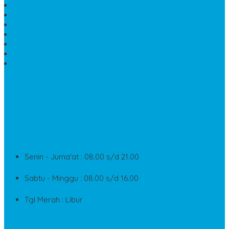
MAKAM BATU MARMER
PESAN KIJING MAKAM MARMER
MEJA TAMU MARMER
DINDING BATU ALAM
PENJUAL VANDEL MARMER
PAPAN NAMA ONYX
NISAN MODEL CINTA MARMER
SUPPORT
Silahkan Hubungi Customer Service Kami Di Jam Kerja
Dan Layanan Kami
Senin - Juma'at : 08.00 s/d 21.00
Sabtu - Minggu : 08.00 s/d 16.00
Tgl Merah : Libur
Copyright © BINTANG ANTIK SEJAHTERA 2022 - All Rights