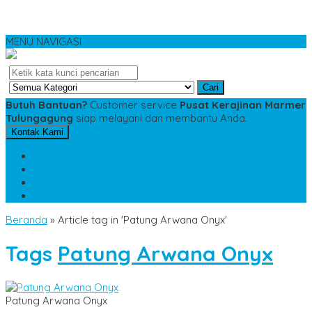
MENU NAVIGASI
Cari
Butuh Bantuan?
Customer service
Pusat Kerajinan Marmer
Tulungagung
siap melayani dan membantu Anda.
Kontak Kami
SMS
081234975533
TELP
085784343885
WA
085784343885
pesananmarmer@gmail.com
Beranda
»
Article tag in 'Patung Arwana Onyx'
Tags
Patung Arwana Onyx
Patung Arwana Onyx