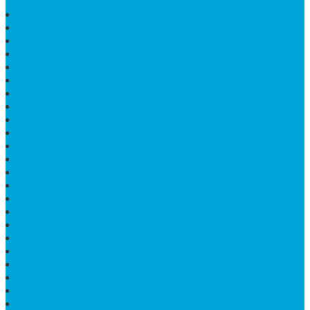
PAPAN NAMA MARMER MURAH
WASTAFEL BATU FOSIL
LANTAI MARMER TULUNGAGUNG
MODEL KIJING MAKAM MARMER
PRASASTI PAPAN NAMA MARMER
BATU NISAN KRISTEN MARMER
VAS BUNGA DARI MARMER
KIJING MAKAM GRANIT
NISAN KRISTEN
NISAN GRANIT DAN MARMER
TEMPAT PULPEN MEJA KANTOR
MAKAM DOMPALAN BATU KALI
LUMPANG MARMER
JUAL TEMPAT SABUN
CEPUK BATU ONYX
TEMPAT ABU JENAZAH
MEJA KURSI TAMAN
TEMPAT TELUR MARMER
PATUNG KUDA MARMER
HARGA KIJING MAKAM GRANIT
NISAN KUBURAN
MEJA MAKAN MARMER KOTAK
MODEL MAKAM MARMER