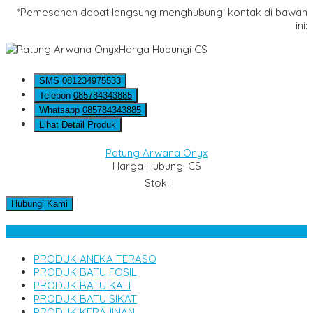
*Pemesanan dapat langsung menghubungi kontak di bawah
ini:
Harga Hubungi CS
SMS
081234975533
Telepon
085784343885
Whatsapp
085784343885
Lihat Detail Produk
Patung Arwana Onyx
Harga Hubungi CS
Stok:
Hubungi Kami
Kategori Produk
PRODUK ANEKA TERASO
PRODUK BATU FOSIL
PRODUK BATU KALI
PRODUK BATU SIKAT
PRODUK KERAJINAN