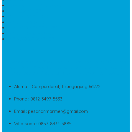
HARGA MEJA BATU ONYX
KIJING MARMER
PATUNG NAGA ONIX
MAKAM MARMER
PLAKAT MARMER MURAH
MAKAM KRISTEN GRANIT
AIR MANCUR MARMER
CONTACT INFO
Jika Anda Merasa Kesulitan Untuk Menghubungi Customer
Service Kami, Anda Bisa Langsung Menghubungi Pusat
Layanan Dan Keluhan Customer Di Contact Di Bawah Ini
Alamat : Campurdarat, Tulungagung 66272
Phone : 0812-3497-5533
Email : pesananmarmer@gmail.com
Whatsapp : 0857-8434-3885