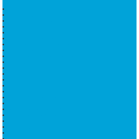
HARGA PUSARA MAKAM BATU MARMER
TEMPAT ABU MARMER TERBAIK
PATUNG NAGA ONIX
BATU NISAN KOTAK
LANTAI MARMER MOTIF
PAPAN CATUR MARMER
KURSI MAKAN BULAT MARMER
PAPAN NAMA GRANIT
JUAL TEMPAT SHAMPO MARMER
MEJA BATU FOSIL
MEJA UJUNG PANDANG
KIJING MAKAM KRISTEN
MEJA MAKAN MARMER HITAM
MAKAM NASRANI
HIOLO TEMPAT DUPA
HARGA BODY MAKAM
HARGA LANTAI ONYX
MEJA TAMU MARMER OVAL
MODEL MAKAM ISLAM
MAKAM KRISTEN
MAKAM BATU GRANIT
JUAL MAKAM MARMER
MAKAM BAYI KRISTEN