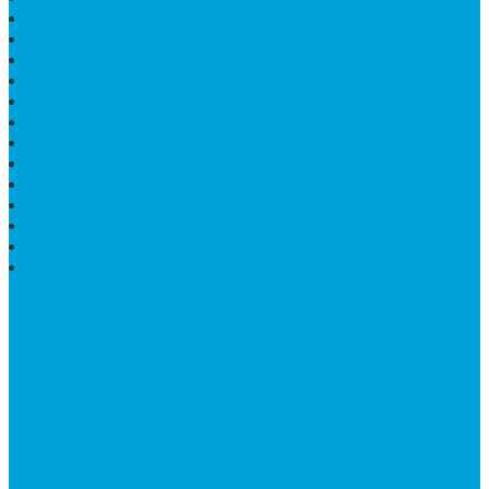
PRASASTI PERESMIAN
KIJING MAKAM
LANTAI MARMER TULUNGAGUNG
MARMER UJUNG PANDANG
MODEL KIJING MAKAM MARMER
HARGA MARMER IMPORT PER M2
KIJING MAKAM GRANIT
BONGPAY GRANIT
WASTAFEL BATU ALAM MURAH
PRASASTI PERESMIAN
KIJING KUBURAN KRISTEN
KIJING MARMER TULUNGAGUNG
BATU NISAN MARMER
TENTANG KAMI
Bintang Antik Sejahtera
merupakan situs online pengrajin
marmer yang tergabung dalam Group Bintang Antik
Sejahtera layanan yang terpercaya sejak tahun 2009
dan terdapat lebih dari 50 orang pengrajin yang memiliki
keahlian tersendiri dibidang pengolahan marmer.