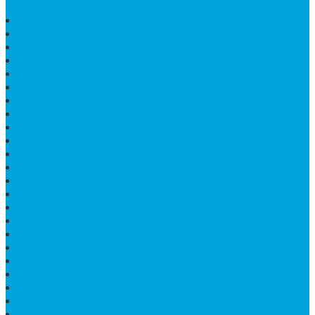
HARGA PUSARA MAKAM BATU MARMER
TEMPAT ABU MARMER TERBAIK
PATUNG NAGA ONIX
BATU NISAN KOTAK
LANTAI MARMER MOTIF
PAPAN CATUR MARMER
KURSI MAKAN BULAT MARMER
PAPAN NAMA GRANIT
JUAL TEMPAT SHAMPO MARMER
MEJA BATU FOSIL
MEJA UJUNG PANDANG
KIJING MAKAM KRISTEN
MEJA MAKAN MARMER HITAM
MAKAM NASRANI
HIOLO TEMPAT DUPA
HARGA BODY MAKAM
HARGA LANTAI ONYX
MEJA TAMU MARMER OVAL
MODEL MAKAM ISLAM
MAKAM KRISTEN
MAKAM BATU GRANIT
JUAL MAKAM MARMER
MAKAM BAYI KRISTEN