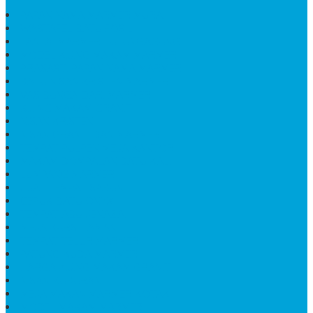
PAPAN NAMA MARMER MURAH
WASTAFEL BATU FOSIL
LANTAI MARMER TULUNGAGUNG
MODEL KIJING MAKAM MARMER
PRASASTI PAPAN NAMA MARMER
BATU NISAN KRISTEN MARMER
VAS BUNGA DARI MARMER
KIJING MAKAM GRANIT
NISAN KRISTEN
NISAN GRANIT DAN MARMER
TEMPAT PULPEN MEJA KANTOR
MAKAM DOMPALAN BATU KALI
LUMPANG MARMER
JUAL TEMPAT SABUN
CEPUK BATU ONYX
TEMPAT ABU JENAZAH
MEJA KURSI TAMAN
TEMPAT TELUR MARMER
PATUNG KUDA MARMER
HARGA KIJING MAKAM GRANIT
NISAN KUBURAN
MEJA MAKAN MARMER KOTAK
MODEL MAKAM MARMER