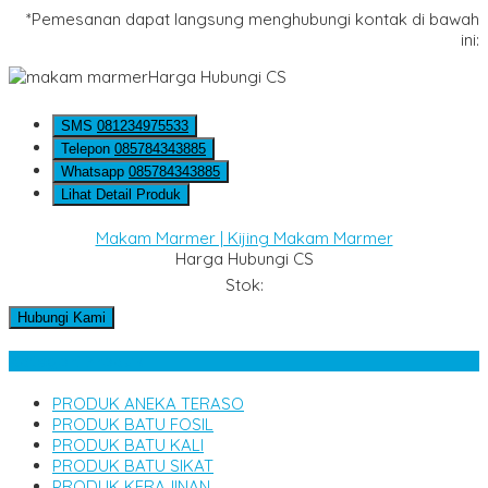
*Pemesanan dapat langsung menghubungi kontak di bawah
ini:
Harga Hubungi CS
SMS
081234975533
Telepon
085784343885
Whatsapp
085784343885
Lihat Detail Produk
Makam Marmer | Kijing Makam Marmer
Harga Hubungi CS
Stok:
Hubungi Kami
Kategori Produk
PRODUK ANEKA TERASO
PRODUK BATU FOSIL
PRODUK BATU KALI
PRODUK BATU SIKAT
PRODUK KERAJINAN