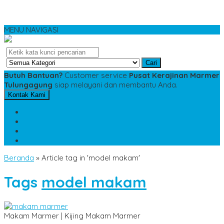
MENU NAVIGASI
Cari
Butuh Bantuan?
Customer service
Pusat Kerajinan Marmer
Tulungagung
siap melayani dan membantu Anda.
Kontak Kami
SMS
081234975533
TELP
085784343885
WA
085784343885
pesananmarmer@gmail.com
Beranda
»
Article tag in 'model makam'
Tags
model makam
Makam Marmer | Kijing Makam Marmer