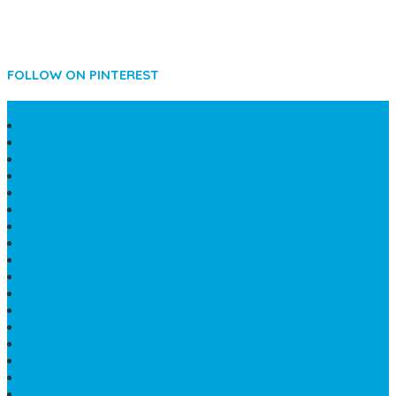
FOLLOW ON PINTEREST
SIDEBAR
LANTAI MARMER MEWAH
MAKAM KRISTEN PERJAMUAN
PAPAN NAMA MASJID
KIJING MAKAM MARMER
KIJING BATU MARMER
PAPAN NAMA DARI MARMER
LANTAI MARMER PUTIH
PRASASTI PAPAN NAMA GRANIT
TEMPAT ABU JENAZAH ONIX
BONGPAY GRANIT
KUBURAN KRISTEN MODERN
MEJA MAKAN MARMER
PAPAN NAMA SEKOLAH GRANIT
MEJA TAMU MARMER
BAHAN PLAKAT MARMER
BATHUP BATU MARMER
JUAL MAKAM MARMER