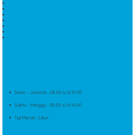
MAKAM BATU MARMER
PESAN KIJING MAKAM MARMER
MEJA TAMU MARMER
DINDING BATU ALAM
PENJUAL VANDEL MARMER
PAPAN NAMA ONYX
NISAN MODEL CINTA MARMER
SUPPORT
Silahkan Hubungi Customer Service Kami Di Jam Kerja
Dan Layanan Kami
Senin - Juma'at : 08.00 s/d 21.00
Sabtu - Minggu : 08.00 s/d 16.00
Tgl Merah : Libur
Copyright © BINTANG ANTIK SEJAHTERA 2022 - All Rights