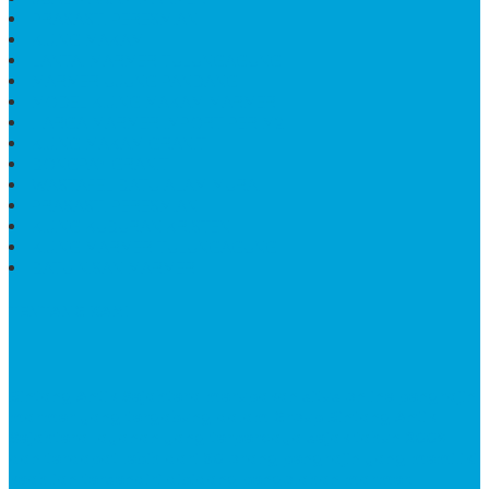
PRASASTI PERESMIAN
KIJING MAKAM
LANTAI MARMER TULUNGAGUNG
MARMER UJUNG PANDANG
MODEL KIJING MAKAM MARMER
HARGA MARMER IMPORT PER M2
KIJING MAKAM GRANIT
BONGPAY GRANIT
WASTAFEL BATU ALAM MURAH
PRASASTI PERESMIAN
KIJING KUBURAN KRISTEN
KIJING MARMER TULUNGAGUNG
BATU NISAN MARMER
TENTANG KAMI
Bintang Antik Sejahtera
merupakan situs online pengrajin
marmer yang tergabung dalam Group Bintang Antik
Sejahtera layanan yang terpercaya sejak tahun 2009
dan terdapat lebih dari 50 orang pengrajin yang memiliki
keahlian tersendiri dibidang pengolahan marmer.