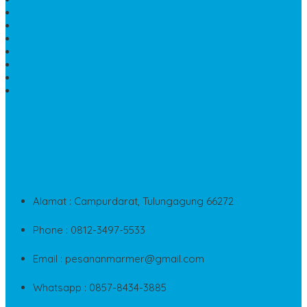
HARGA MEJA BATU ONYX
KIJING MARMER
PATUNG NAGA ONIX
MAKAM MARMER
PLAKAT MARMER MURAH
MAKAM KRISTEN GRANIT
AIR MANCUR MARMER
CONTACT INFO
Jika Anda Merasa Kesulitan Untuk Menghubungi Customer
Service Kami, Anda Bisa Langsung Menghubungi Pusat
Layanan Dan Keluhan Customer Di Contact Di Bawah Ini
Alamat : Campurdarat, Tulungagung 66272
Phone : 0812-3497-5533
Email : pesananmarmer@gmail.com
Whatsapp : 0857-8434-3885