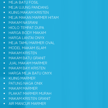
MEJA BATU FOSIL
MEJA UJUNG PANDANG
KIJING MAKAM KRISTEN
MEJA MAKAN MARMER HITAM
MAKAM NASRANI
HIOLO TEMPAT DUPA
HARGA BODY MAKAM
HARGA LANTAI ONYX
MEJA TAMU MARMER OVAL
MODEL MAKAM ISLAM
MAKAM KRISTEN
MAKAM BATU GRANIT
JUAL MAKAM MARMER
MAKAM BAYI KRISTEN
HARGA MEJA BATU ONYX
KIJING MARMER
PATUNG NAGA ONIX
MAKAM MARMER
PLAKAT MARMER MURAH
MAKAM KRISTEN GRANIT
AIR MANCUR MARMER