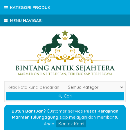
KATEGORI PRODUK
MENU NAVIGASI
Cari
Butuh Bantuan?
Customer service
Pusat Kerajinan
Marmer Tulungagung
siap melayani dan membantu
Anda.
Kontak Kami