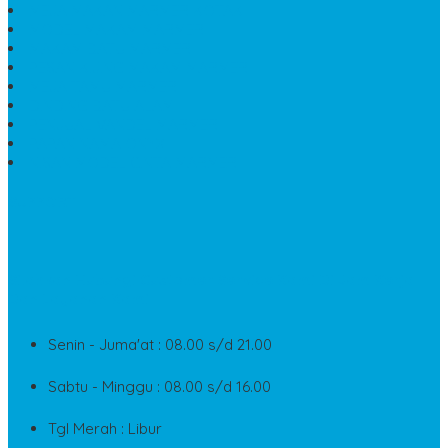
MEJA MAKAN MARMER KOTAK
MODEL MAKAM MARMER
MAKAM BATU MARMER
PESAN KIJING MAKAM MARMER
MEJA TAMU MARMER
DINDING BATU ALAM
PENJUAL VANDEL MARMER
PAPAN NAMA ONYX
NISAN MODEL CINTA MARMER
SUPPORT
Silahkan Hubungi Customer Service Kami Di Jam Kerja
Dan Layanan Kami
Senin - Juma'at : 08.00 s/d 21.00
Sabtu - Minggu : 08.00 s/d 16.00
Tgl Merah : Libur