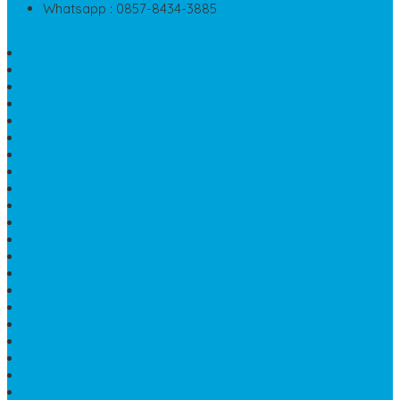
Whatsapp : 0857-8434-3885
PAPAN NAMA MARMER MURAH
WASTAFEL BATU FOSIL
LANTAI MARMER TULUNGAGUNG
MODEL KIJING MAKAM MARMER
PRASASTI PAPAN NAMA MARMER
BATU NISAN KRISTEN MARMER
VAS BUNGA DARI MARMER
KIJING MAKAM GRANIT
NISAN KRISTEN
NISAN GRANIT DAN MARMER
TEMPAT PULPEN MEJA KANTOR
MAKAM DOMPALAN BATU KALI
LUMPANG MARMER
JUAL TEMPAT SABUN
CEPUK BATU ONYX
TEMPAT ABU JENAZAH
MEJA KURSI TAMAN
TEMPAT TELUR MARMER
PATUNG KUDA MARMER
HARGA KIJING MAKAM GRANIT
NISAN KUBURAN