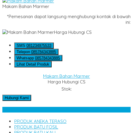
Makam Bahan Marmer
*Pemesanan dapat langsung menghubungi kontak di bawah
ini:
Harga Hubungi CS
SMS
081234975533
Telepon
085784343885
Whatsapp
085784343885
Lihat Detail Produk
Makam Bahan Marmer
Harga Hubungi CS
Stok:
Hubungi Kami
Kategori Produk
PRODUK ANEKA TERASO
PRODUK BATU FOSIL
PRODUK BATU KALI