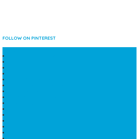
FOLLOW ON PINTEREST
SIDEBAR
LANTAI MARMER MEWAH
MAKAM KRISTEN PERJAMUAN
PAPAN NAMA MASJID
KIJING MAKAM MARMER
KIJING BATU MARMER
PAPAN NAMA DARI MARMER
LANTAI MARMER PUTIH
PRASASTI PAPAN NAMA GRANIT
TEMPAT ABU JENAZAH ONIX
BONGPAY GRANIT
KUBURAN KRISTEN MODERN
MEJA MAKAN MARMER
PAPAN NAMA SEKOLAH GRANIT
MEJA TAMU MARMER
BAHAN PLAKAT MARMER