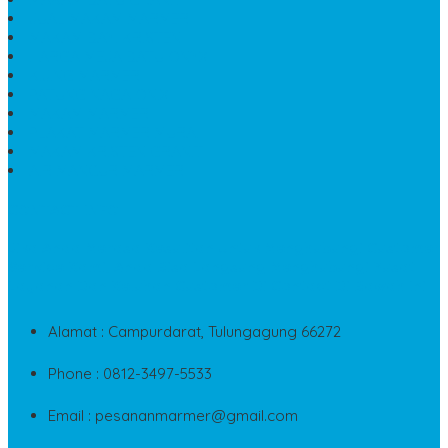
JUAL MAKAM MARMER
MAKAM BAYI KRISTEN
HARGA MEJA BATU ONYX
KIJING MARMER
PATUNG NAGA ONIX
MAKAM MARMER
PLAKAT MARMER MURAH
MAKAM KRISTEN GRANIT
AIR MANCUR MARMER
CONTACT INFO
Jika Anda Merasa Kesulitan Untuk Menghubungi Customer
Service Kami, Anda Bisa Langsung Menghubungi Pusat
Layanan Dan Keluhan Customer Di Contact Di Bawah Ini
Alamat : Campurdarat, Tulungagung 66272
Phone : 0812-3497-5533
Email : pesananmarmer@gmail.com