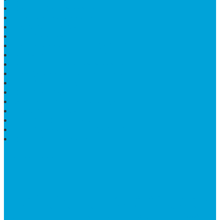
BATHUP BATU MARMER
JUAL MAKAM MARMER
PRASASTI PERESMIAN
KIJING MAKAM
LANTAI MARMER TULUNGAGUNG
MARMER UJUNG PANDANG
MODEL KIJING MAKAM MARMER
HARGA MARMER IMPORT PER M2
KIJING MAKAM GRANIT
BONGPAY GRANIT
WASTAFEL BATU ALAM MURAH
PRASASTI PERESMIAN
KIJING KUBURAN KRISTEN
KIJING MARMER TULUNGAGUNG
BATU NISAN MARMER
TENTANG KAMI
Bintang Antik Sejahtera
merupakan situs online pengrajin
marmer yang tergabung dalam Group Bintang Antik
Sejahtera layanan yang terpercaya sejak tahun 2009