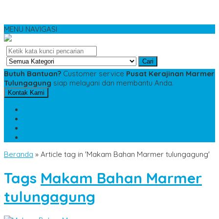
MENU NAVIGASI
Cari
Butuh Bantuan?
Customer service
Pusat Kerajinan Marmer
Tulungagung
siap melayani dan membantu Anda.
Kontak Kami
SMS
081234975533
TELP
085784343885
WA
085784343885
pesananmarmer@gmail.com
Beranda
»
Article tag in 'Makam Bahan Marmer tulungagung'
Tags
Makam Bahan Marmer
tulungagung