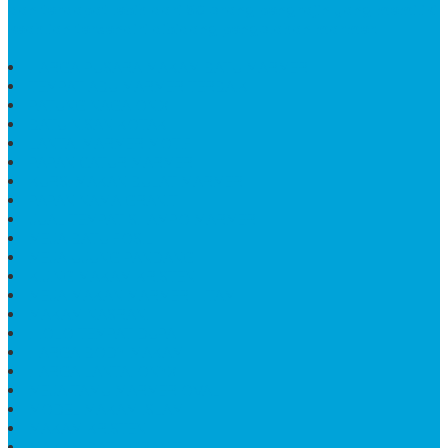
dan terdapat lebih dari 50 orang pengrajin yang memiliki
keahlian tersendiri dibidang pengolahan marmer.
HARGA PUSARA MAKAM BATU MARMER
TEMPAT ABU MARMER TERBAIK
PATUNG NAGA ONIX
BATU NISAN KOTAK
LANTAI MARMER MOTIF
PAPAN CATUR MARMER
KURSI MAKAN BULAT MARMER
PAPAN NAMA GRANIT
JUAL TEMPAT SHAMPO MARMER
MEJA BATU FOSIL
MEJA UJUNG PANDANG
KIJING MAKAM KRISTEN
MEJA MAKAN MARMER HITAM
MAKAM NASRANI
HIOLO TEMPAT DUPA
HARGA BODY MAKAM
HARGA LANTAI ONYX
MEJA TAMU MARMER OVAL
MODEL MAKAM ISLAM
MAKAM KRISTEN
MAKAM BATU GRANIT