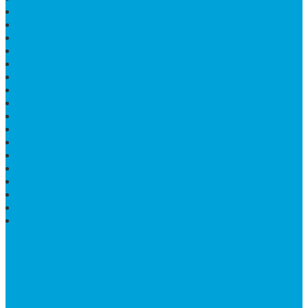
MEJA TAMU MARMER
BAHAN PLAKAT MARMER
BATHUP BATU MARMER
JUAL MAKAM MARMER
PRASASTI PERESMIAN
KIJING MAKAM
LANTAI MARMER TULUNGAGUNG
MARMER UJUNG PANDANG
MODEL KIJING MAKAM MARMER
HARGA MARMER IMPORT PER M2
KIJING MAKAM GRANIT
BONGPAY GRANIT
WASTAFEL BATU ALAM MURAH
PRASASTI PERESMIAN
KIJING KUBURAN KRISTEN
KIJING MARMER TULUNGAGUNG
BATU NISAN MARMER
TENTANG KAMI
Bintang Antik Sejahtera
merupakan situs online pengrajin