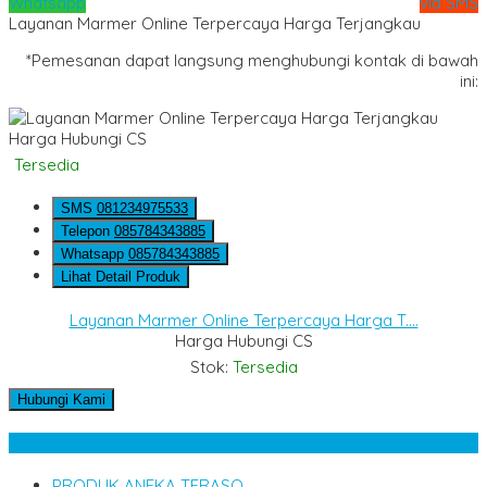
Whatsapp
via SMS
Layanan Marmer Online Terpercaya Harga Terjangkau
*Pemesanan dapat langsung menghubungi kontak di bawah
ini:
Harga Hubungi CS
Tersedia
SMS
081234975533
Telepon
085784343885
Whatsapp
085784343885
Lihat Detail Produk
Layanan Marmer Online Terpercaya Harga T....
Harga Hubungi CS
Stok:
Tersedia
Hubungi Kami
Kategori Produk
PRODUK ANEKA TERASO