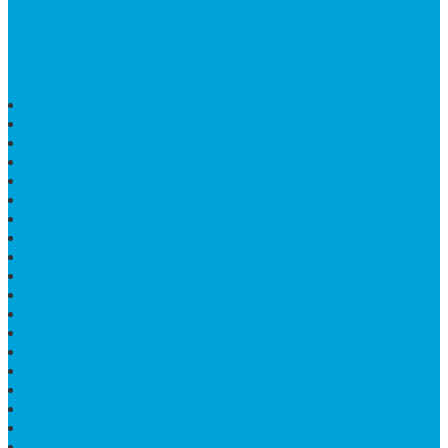
marmer yang tergabung dalam Group Bintang Antik
Sejahtera layanan yang terpercaya sejak tahun 2009
dan terdapat lebih dari 50 orang pengrajin yang memiliki
keahlian tersendiri dibidang pengolahan marmer.
HARGA PUSARA MAKAM BATU MARMER
TEMPAT ABU MARMER TERBAIK
PATUNG NAGA ONIX
BATU NISAN KOTAK
LANTAI MARMER MOTIF
PAPAN CATUR MARMER
KURSI MAKAN BULAT MARMER
PAPAN NAMA GRANIT
JUAL TEMPAT SHAMPO MARMER
MEJA BATU FOSIL
MEJA UJUNG PANDANG
KIJING MAKAM KRISTEN
MEJA MAKAN MARMER HITAM
MAKAM NASRANI
HIOLO TEMPAT DUPA
HARGA BODY MAKAM
HARGA LANTAI ONYX
MEJA TAMU MARMER OVAL
MODEL MAKAM ISLAM