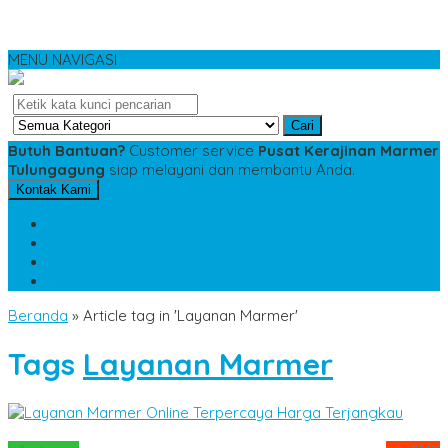
MENU NAVIGASI
Cari
Butuh Bantuan?
Customer service
Pusat Kerajinan Marmer
Tulungagung
siap melayani dan membantu Anda.
Kontak Kami
SMS
081234975533
TELP
085784343885
WA
085784343885
pesananmarmer@gmail.com
Beranda
»
Article tag in 'Layanan Marmer'
Tags
Layanan Marmer