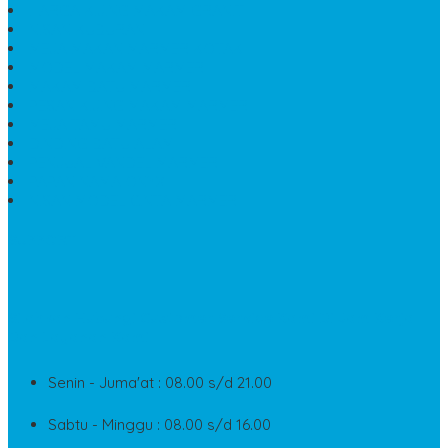
HARGA KIJING MAKAM GRANIT
NISAN KUBURAN
MEJA MAKAN MARMER KOTAK
MODEL MAKAM MARMER
MAKAM BATU MARMER
PESAN KIJING MAKAM MARMER
MEJA TAMU MARMER
DINDING BATU ALAM
PENJUAL VANDEL MARMER
PAPAN NAMA ONYX
NISAN MODEL CINTA MARMER
SUPPORT
Silahkan Hubungi Customer Service Kami Di Jam Kerja
Dan Layanan Kami
Senin - Juma'at : 08.00 s/d 21.00
Sabtu - Minggu : 08.00 s/d 16.00