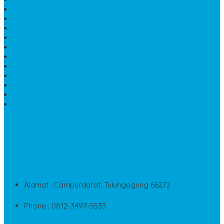
MAKAM KRISTEN
MAKAM BATU GRANIT
JUAL MAKAM MARMER
MAKAM BAYI KRISTEN
HARGA MEJA BATU ONYX
KIJING MARMER
PATUNG NAGA ONIX
MAKAM MARMER
PLAKAT MARMER MURAH
MAKAM KRISTEN GRANIT
AIR MANCUR MARMER
CONTACT INFO
Jika Anda Merasa Kesulitan Untuk Menghubungi Customer
Service Kami, Anda Bisa Langsung Menghubungi Pusat
Layanan Dan Keluhan Customer Di Contact Di Bawah Ini
Alamat : Campurdarat, Tulungagung 66272
Phone : 0812-3497-5533