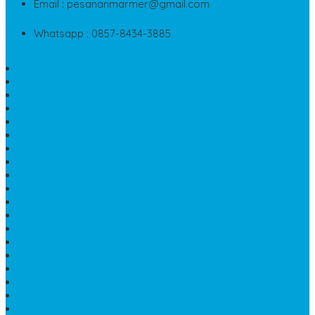
Email : pesananmarmer@gmail.com
Whatsapp : 0857-8434-3885
PAPAN NAMA MARMER MURAH
WASTAFEL BATU FOSIL
LANTAI MARMER TULUNGAGUNG
MODEL KIJING MAKAM MARMER
PRASASTI PAPAN NAMA MARMER
BATU NISAN KRISTEN MARMER
VAS BUNGA DARI MARMER
KIJING MAKAM GRANIT
NISAN KRISTEN
NISAN GRANIT DAN MARMER
TEMPAT PULPEN MEJA KANTOR
MAKAM DOMPALAN BATU KALI
LUMPANG MARMER
JUAL TEMPAT SABUN
CEPUK BATU ONYX
TEMPAT ABU JENAZAH
MEJA KURSI TAMAN
TEMPAT TELUR MARMER
PATUNG KUDA MARMER