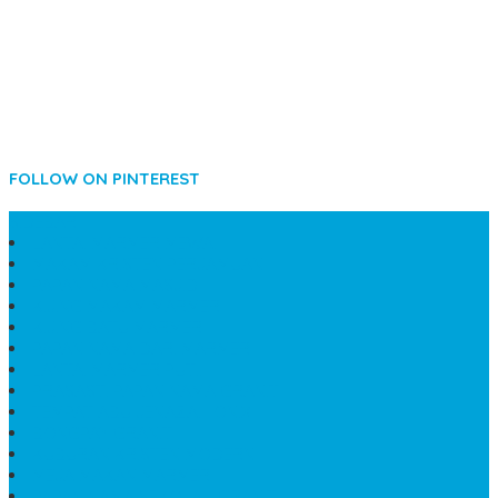
FOLLOW ON PINTEREST
SIDEBAR
LANTAI MARMER MEWAH
MAKAM KRISTEN PERJAMUAN
PAPAN NAMA MASJID
KIJING MAKAM MARMER
KIJING BATU MARMER
PAPAN NAMA DARI MARMER
LANTAI MARMER PUTIH
PRASASTI PAPAN NAMA GRANIT
TEMPAT ABU JENAZAH ONIX
BONGPAY GRANIT
KUBURAN KRISTEN MODERN
MEJA MAKAN MARMER
PAPAN NAMA SEKOLAH GRANIT