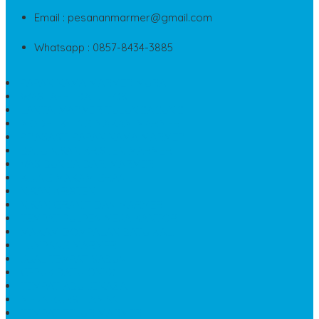
Email : pesananmarmer@gmail.com
Whatsapp : 0857-8434-3885
PAPAN NAMA MARMER MURAH
WASTAFEL BATU FOSIL
LANTAI MARMER TULUNGAGUNG
MODEL KIJING MAKAM MARMER
PRASASTI PAPAN NAMA MARMER
BATU NISAN KRISTEN MARMER
VAS BUNGA DARI MARMER
KIJING MAKAM GRANIT
NISAN KRISTEN
NISAN GRANIT DAN MARMER
TEMPAT PULPEN MEJA KANTOR
MAKAM DOMPALAN BATU KALI
LUMPANG MARMER
JUAL TEMPAT SABUN
CEPUK BATU ONYX
TEMPAT ABU JENAZAH
MEJA KURSI TAMAN
TEMPAT TELUR MARMER