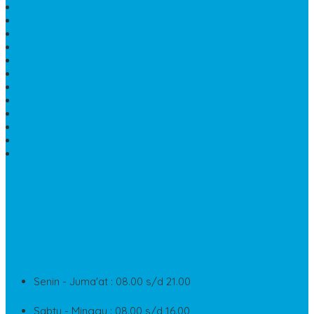
PATUNG KUDA MARMER
HARGA KIJING MAKAM GRANIT
NISAN KUBURAN
MEJA MAKAN MARMER KOTAK
MODEL MAKAM MARMER
MAKAM BATU MARMER
PESAN KIJING MAKAM MARMER
MEJA TAMU MARMER
DINDING BATU ALAM
PENJUAL VANDEL MARMER
PAPAN NAMA ONYX
NISAN MODEL CINTA MARMER
SUPPORT
Silahkan Hubungi Customer Service Kami Di Jam Kerja
Dan Layanan Kami
Senin - Juma'at : 08.00 s/d 21.00
Sabtu - Minggu : 08.00 s/d 16.00