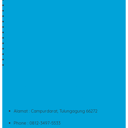
MODEL MAKAM ISLAM
MAKAM KRISTEN
MAKAM BATU GRANIT
JUAL MAKAM MARMER
MAKAM BAYI KRISTEN
HARGA MEJA BATU ONYX
KIJING MARMER
PATUNG NAGA ONIX
MAKAM MARMER
PLAKAT MARMER MURAH
MAKAM KRISTEN GRANIT
AIR MANCUR MARMER
CONTACT INFO
Jika Anda Merasa Kesulitan Untuk Menghubungi Customer
Service Kami, Anda Bisa Langsung Menghubungi Pusat
Layanan Dan Keluhan Customer Di Contact Di Bawah Ini
Alamat : Campurdarat, Tulungagung 66272
Phone : 0812-3497-5533