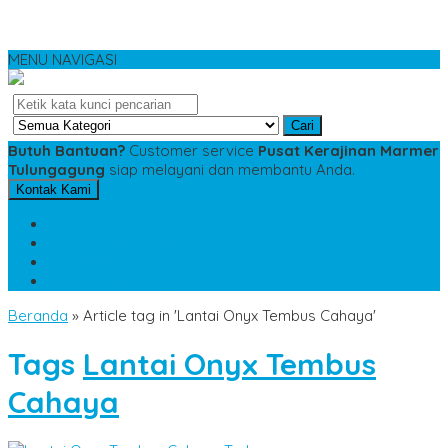
MENU NAVIGASI
Cari
Butuh Bantuan?
Customer service
Pusat Kerajinan Marmer
Tulungagung
siap melayani dan membantu Anda.
Kontak Kami
SMS
081234975533
TELP
085784343885
WA
085784343885
pesananmarmer@gmail.com
Beranda
»
Article tag in 'Lantai Onyx Tembus Cahaya'
Tags
Lantai Onyx Tembus
Cahaya