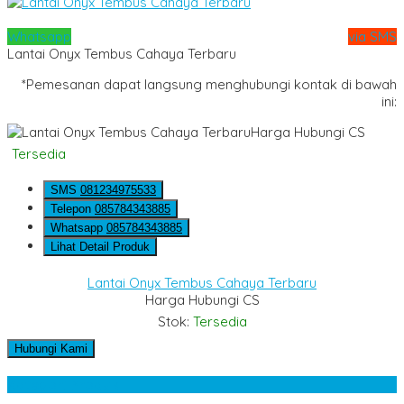
Whatsapp
via SMS
Lantai Onyx Tembus Cahaya Terbaru
*Pemesanan dapat langsung menghubungi kontak di bawah
ini:
Harga Hubungi CS
Tersedia
SMS
081234975533
Telepon
085784343885
Whatsapp
085784343885
Lihat Detail Produk
Lantai Onyx Tembus Cahaya Terbaru
Harga Hubungi CS
Stok:
Tersedia
Hubungi Kami
Kategori Produk