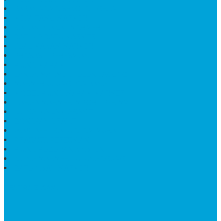
PAPAN NAMA SEKOLAH GRANIT
MEJA TAMU MARMER
BAHAN PLAKAT MARMER
BATHUP BATU MARMER
JUAL MAKAM MARMER
PRASASTI PERESMIAN
KIJING MAKAM
LANTAI MARMER TULUNGAGUNG
MARMER UJUNG PANDANG
MODEL KIJING MAKAM MARMER
HARGA MARMER IMPORT PER M2
KIJING MAKAM GRANIT
BONGPAY GRANIT
WASTAFEL BATU ALAM MURAH
PRASASTI PERESMIAN
KIJING KUBURAN KRISTEN
KIJING MARMER TULUNGAGUNG
BATU NISAN MARMER
TENTANG KAMI