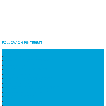
FOLLOW ON PINTEREST
SIDEBAR
LANTAI MARMER MEWAH
MAKAM KRISTEN PERJAMUAN
PAPAN NAMA MASJID
KIJING MAKAM MARMER
KIJING BATU MARMER
PAPAN NAMA DARI MARMER
LANTAI MARMER PUTIH
PRASASTI PAPAN NAMA GRANIT
TEMPAT ABU JENAZAH ONIX
BONGPAY GRANIT
KUBURAN KRISTEN MODERN
MEJA MAKAN MARMER