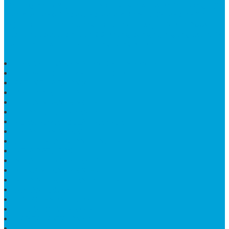
Bintang Antik Sejahtera
merupakan situs online pengrajin
marmer yang tergabung dalam Group Bintang Antik
Sejahtera layanan yang terpercaya sejak tahun 2009
dan terdapat lebih dari 50 orang pengrajin yang memiliki
keahlian tersendiri dibidang pengolahan marmer.
HARGA PUSARA MAKAM BATU MARMER
TEMPAT ABU MARMER TERBAIK
PATUNG NAGA ONIX
BATU NISAN KOTAK
LANTAI MARMER MOTIF
PAPAN CATUR MARMER
KURSI MAKAN BULAT MARMER
PAPAN NAMA GRANIT
JUAL TEMPAT SHAMPO MARMER
MEJA BATU FOSIL
MEJA UJUNG PANDANG
KIJING MAKAM KRISTEN
MEJA MAKAN MARMER HITAM
MAKAM NASRANI
HIOLO TEMPAT DUPA
HARGA BODY MAKAM
HARGA LANTAI ONYX
MEJA TAMU MARMER OVAL