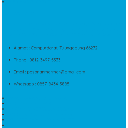
AIR MANCUR MARMER
CONTACT INFO
Jika Anda Merasa Kesulitan Untuk Menghubungi Customer
Service Kami, Anda Bisa Langsung Menghubungi Pusat
Layanan Dan Keluhan Customer Di Contact Di Bawah Ini
Alamat : Campurdarat, Tulungagung 66272
Phone : 0812-3497-5533
Email : pesananmarmer@gmail.com
Whatsapp : 0857-8434-3885
PAPAN NAMA MARMER MURAH
WASTAFEL BATU FOSIL
LANTAI MARMER TULUNGAGUNG
MODEL KIJING MAKAM MARMER
PRASASTI PAPAN NAMA MARMER
BATU NISAN KRISTEN MARMER