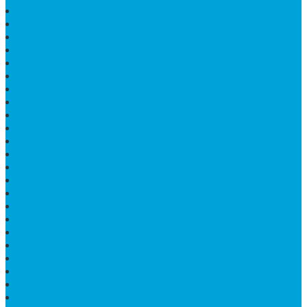
LANTAI MARMER MEWAH
MAKAM KRISTEN PERJAMUAN
PAPAN NAMA MASJID
KIJING MAKAM MARMER
KIJING BATU MARMER
PAPAN NAMA DARI MARMER
LANTAI MARMER PUTIH
PRASASTI PAPAN NAMA GRANIT
TEMPAT ABU JENAZAH ONIX
BONGPAY GRANIT
KUBURAN KRISTEN MODERN
MEJA MAKAN MARMER
PAPAN NAMA SEKOLAH GRANIT
MEJA TAMU MARMER
BAHAN PLAKAT MARMER
BATHUP BATU MARMER
JUAL MAKAM MARMER
PRASASTI PERESMIAN
KIJING MAKAM
LANTAI MARMER TULUNGAGUNG
MARMER UJUNG PANDANG
MODEL KIJING MAKAM MARMER
HARGA MARMER IMPORT PER M2