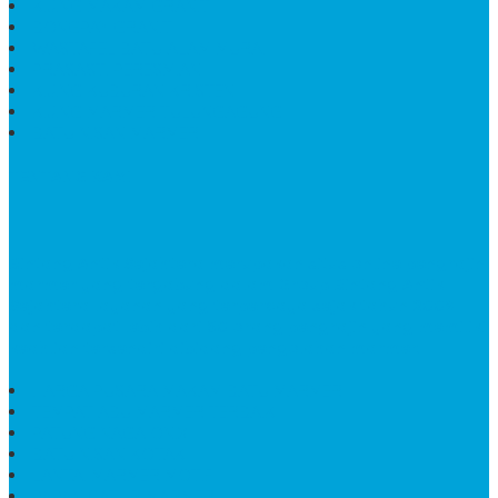
KIJING MAKAM GRANIT
BONGPAY GRANIT
WASTAFEL BATU ALAM MURAH
PRASASTI PERESMIAN
KIJING KUBURAN KRISTEN
KIJING MARMER TULUNGAGUNG
BATU NISAN MARMER
TENTANG KAMI
Bintang Antik Sejahtera
merupakan situs online pengrajin
marmer yang tergabung dalam Group Bintang Antik
Sejahtera layanan yang terpercaya sejak tahun 2009
dan terdapat lebih dari 50 orang pengrajin yang memiliki
keahlian tersendiri dibidang pengolahan marmer.
HARGA PUSARA MAKAM BATU MARMER
TEMPAT ABU MARMER TERBAIK
PATUNG NAGA ONIX
BATU NISAN KOTAK
LANTAI MARMER MOTIF
PAPAN CATUR MARMER