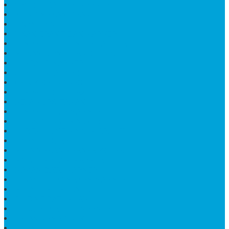
VAS BUNGA DARI MARMER
KIJING MAKAM GRANIT
NISAN KRISTEN
NISAN GRANIT DAN MARMER
TEMPAT PULPEN MEJA KANTOR
MAKAM DOMPALAN BATU KALI
LUMPANG MARMER
JUAL TEMPAT SABUN
CEPUK BATU ONYX
TEMPAT ABU JENAZAH
MEJA KURSI TAMAN
TEMPAT TELUR MARMER
PATUNG KUDA MARMER
HARGA KIJING MAKAM GRANIT
NISAN KUBURAN
MEJA MAKAN MARMER KOTAK
MODEL MAKAM MARMER
MAKAM BATU MARMER
PESAN KIJING MAKAM MARMER
MEJA TAMU MARMER
DINDING BATU ALAM
PENJUAL VANDEL MARMER
PAPAN NAMA ONYX
NISAN MODEL CINTA MARMER