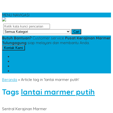
MENU NAVIGASI
Cari
Butuh Bantuan?
Customer service
Pusat Kerajinan Marmer
Tulungagung
siap melayani dan membantu Anda.
Kontak Kami
SMS
081234975533
TELP
085784343885
WA
085784343885
pesananmarmer@gmail.com
Beranda
»
Article tag in 'lantai marmer putih'
Tags
lantai marmer putih
Sentral Kerajinan Marmer