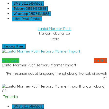
SMS
081234975533
Telepon
085784343885
Whatsapp
085784343885
Lihat Detail Produk
Lantai Marmer Putih
Harga Hubungi CS
Stok:
Hubungi Kami
Whatsapp
via SMS
Lantai Marmer Putih Terbaru Marmer Import
*Pemesanan dapat langsung menghubungi kontak di bawah
ini:
Harga Hubungi
CS
Tersedia
SMS
081234975533