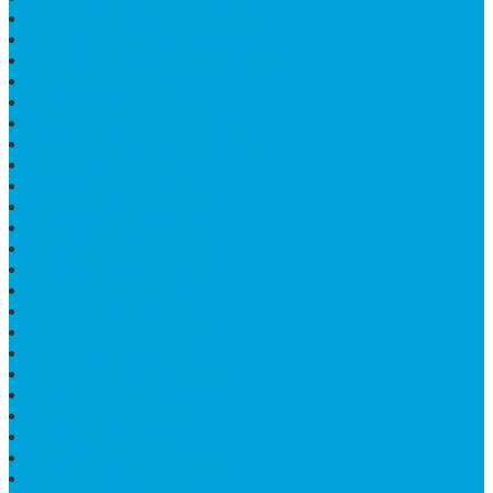
KURSI MAKAN BULAT MARMER
PAPAN NAMA GRANIT
JUAL TEMPAT SHAMPO MARMER
MEJA BATU FOSIL
MEJA UJUNG PANDANG
KIJING MAKAM KRISTEN
MEJA MAKAN MARMER HITAM
MAKAM NASRANI
HIOLO TEMPAT DUPA
HARGA BODY MAKAM
HARGA LANTAI ONYX
MEJA TAMU MARMER OVAL
MODEL MAKAM ISLAM
MAKAM KRISTEN
MAKAM BATU GRANIT
JUAL MAKAM MARMER
MAKAM BAYI KRISTEN
HARGA MEJA BATU ONYX
KIJING MARMER
PATUNG NAGA ONIX
MAKAM MARMER
PLAKAT MARMER MURAH
MAKAM KRISTEN GRANIT