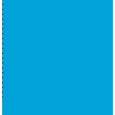
KUBURAN KRISTEN MODERN
MEJA MAKAN MARMER
PAPAN NAMA SEKOLAH GRANIT
MEJA TAMU MARMER
BAHAN PLAKAT MARMER
BATHUP BATU MARMER
JUAL MAKAM MARMER
PRASASTI PERESMIAN
KIJING MAKAM
LANTAI MARMER TULUNGAGUNG
MARMER UJUNG PANDANG
MODEL KIJING MAKAM MARMER
HARGA MARMER IMPORT PER M2
KIJING MAKAM GRANIT
BONGPAY GRANIT
WASTAFEL BATU ALAM MURAH
PRASASTI PERESMIAN
KIJING KUBURAN KRISTEN
KIJING MARMER TULUNGAGUNG
BATU NISAN MARMER
TENTANG KAMI