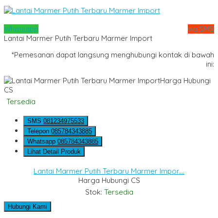
Whatsapp
via SMS
Lantai Marmer Putih Terbaru Marmer Import
*Pemesanan dapat langsung menghubungi kontak di bawah
ini:
Harga Hubungi
CS
Tersedia
SMS
081234975533
Telepon
085784343885
Whatsapp
085784343885
Lihat Detail Produk
Lantai Marmer Putih Terbaru Marmer Impor....
Harga Hubungi CS
Stok:
Tersedia
Hubungi Kami