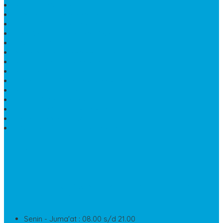
MEJA KURSI TAMAN
TEMPAT TELUR MARMER
PATUNG KUDA MARMER
HARGA KIJING MAKAM GRANIT
NISAN KUBURAN
MEJA MAKAN MARMER KOTAK
MODEL MAKAM MARMER
MAKAM BATU MARMER
PESAN KIJING MAKAM MARMER
MEJA TAMU MARMER
DINDING BATU ALAM
PENJUAL VANDEL MARMER
PAPAN NAMA ONYX
NISAN MODEL CINTA MARMER
SUPPORT
Silahkan Hubungi Customer Service Kami Di Jam Kerja
Dan Layanan Kami
Senin - Juma'at : 08.00 s/d 21.00