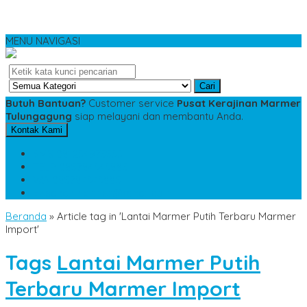
MENU NAVIGASI
Cari
Butuh Bantuan?
Customer service
Pusat Kerajinan Marmer
Tulungagung
siap melayani dan membantu Anda.
Kontak Kami
SMS
081234975533
TELP
085784343885
WA
085784343885
pesananmarmer@gmail.com
Beranda
»
Article tag in 'Lantai Marmer Putih Terbaru Marmer
Import'
Tags
Lantai Marmer Putih
Terbaru Marmer Import