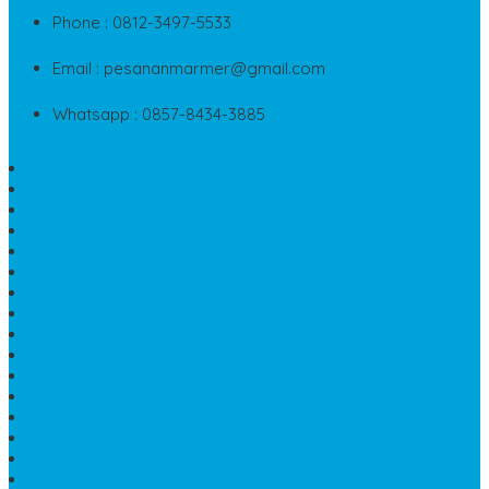
Phone : 0812-3497-5533
Email : pesananmarmer@gmail.com
Whatsapp : 0857-8434-3885
PAPAN NAMA MARMER MURAH
WASTAFEL BATU FOSIL
LANTAI MARMER TULUNGAGUNG
MODEL KIJING MAKAM MARMER
PRASASTI PAPAN NAMA MARMER
BATU NISAN KRISTEN MARMER
VAS BUNGA DARI MARMER
KIJING MAKAM GRANIT
NISAN KRISTEN
NISAN GRANIT DAN MARMER
TEMPAT PULPEN MEJA KANTOR
MAKAM DOMPALAN BATU KALI
LUMPANG MARMER
JUAL TEMPAT SABUN
CEPUK BATU ONYX
TEMPAT ABU JENAZAH