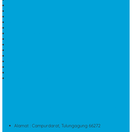
HARGA LANTAI ONYX
MEJA TAMU MARMER OVAL
MODEL MAKAM ISLAM
MAKAM KRISTEN
MAKAM BATU GRANIT
JUAL MAKAM MARMER
MAKAM BAYI KRISTEN
HARGA MEJA BATU ONYX
KIJING MARMER
PATUNG NAGA ONIX
MAKAM MARMER
PLAKAT MARMER MURAH
MAKAM KRISTEN GRANIT
AIR MANCUR MARMER
CONTACT INFO
Jika Anda Merasa Kesulitan Untuk Menghubungi Customer
Service Kami, Anda Bisa Langsung Menghubungi Pusat
Layanan Dan Keluhan Customer Di Contact Di Bawah Ini
Alamat : Campurdarat, Tulungagung 66272