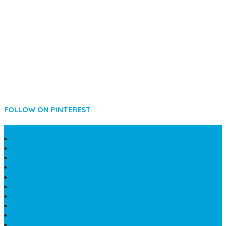
FOLLOW ON PINTEREST
SIDEBAR
LANTAI MARMER MEWAH
MAKAM KRISTEN PERJAMUAN
PAPAN NAMA MASJID
KIJING MAKAM MARMER
KIJING BATU MARMER
PAPAN NAMA DARI MARMER
LANTAI MARMER PUTIH
PRASASTI PAPAN NAMA GRANIT
TEMPAT ABU JENAZAH ONIX
BONGPAY GRANIT