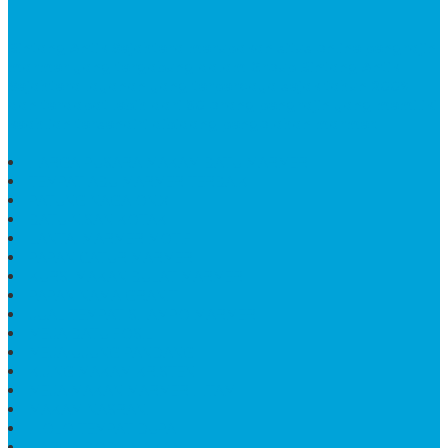
Bintang Antik Sejahtera
merupakan situs online pengrajin
marmer yang tergabung dalam Group Bintang Antik
Sejahtera layanan yang terpercaya sejak tahun 2009
dan terdapat lebih dari 50 orang pengrajin yang memiliki
keahlian tersendiri dibidang pengolahan marmer.
HARGA PUSARA MAKAM BATU MARMER
TEMPAT ABU MARMER TERBAIK
PATUNG NAGA ONIX
BATU NISAN KOTAK
LANTAI MARMER MOTIF
PAPAN CATUR MARMER
KURSI MAKAN BULAT MARMER
PAPAN NAMA GRANIT
JUAL TEMPAT SHAMPO MARMER
MEJA BATU FOSIL
MEJA UJUNG PANDANG
KIJING MAKAM KRISTEN
MEJA MAKAN MARMER HITAM
MAKAM NASRANI
HIOLO TEMPAT DUPA
HARGA BODY MAKAM